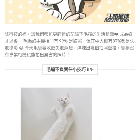
託科技的福，讓我們都能更輕鬆的記錄下毛孩的生活點滴​❤️​ 成為奴
才以後， 毛編的手機相冊有 99% 是貓照，但其中大概有87%都是失
敗攝影 ​😂​ 今天毛編要收斂失敗經驗，淬煉出幾個拍照密技，號稱沒
有專業相機也能拍出厲害的照片！​​
毛編不負責任小技巧📱✨