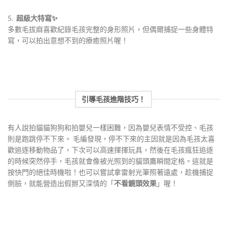
​​​5.
超級大特寫✨
​​多數毛拔麻喜歡紀錄毛孩完整的身形照片，但偶爾捕捉一些身體特
寫，可以拍出意想不到的療癒照片喔！
引導毛孩進階技巧！
有人說拍貓貓狗狗和拍嬰兒一樣困難，因為嬰兒表情不受控、毛孩
則是跑跳停不下來。 毛編發現，停不下來的主因就是因為毛孩太喜
歡追逐移動物品了，下次可以高速揮揮玩具，然後在毛孩瘋狂追逐
的時候突然停手，毛孩就會像被光照到的貓頭鷹瞬間定格。這就是
按快門的絕佳時機啦！也可以嘗試拿雷射光筆照著遠處，趁機捕捉
側臉，就能營造出假掰又深情的「
不看鏡頭效果
」喔！