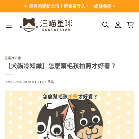
Skip
✨ 保健肉泥新上市！新會員登入，一組就免運 >
to
content
汪喵冷知識
【犬貓冷知識】怎麼幫毛孩拍照才好看？
POSTED ON
2020-01-21
BY
魚編