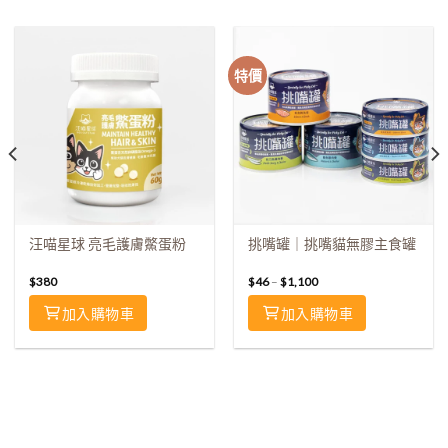
特價
汪喵星球 亮毛護膚鱉蛋粉
挑嘴罐｜挑嘴貓無膠主食罐
$
380
$
46
–
$
1,100
加入購物車
加入購物車
⠀⠀⠀⠀⠀⠀⠀⠀⠀⠀⠀
⠀⠀⠀⠀⠀⠀⠀⠀⠀⠀⠀