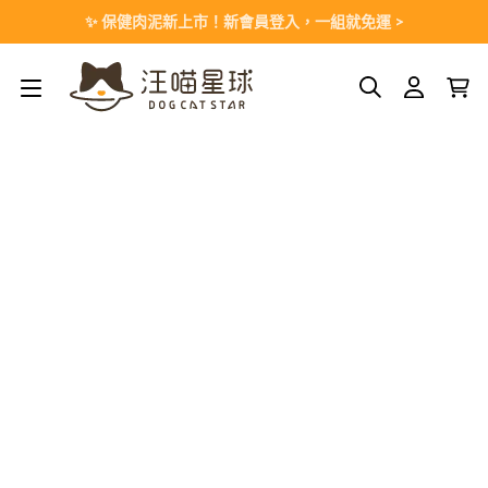
Skip
✨ 保健肉泥新上市！新會員登入，一組就免運 >
to
content