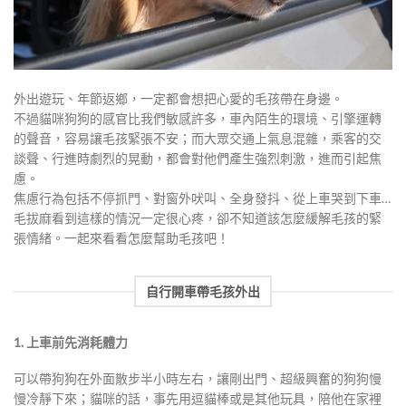
外出遊玩、年節返鄉，一定都會想把心愛的毛孩帶在身邊。
不過貓咪狗狗的感官比我們敏感許多，車內陌生的環境、引擎運轉
的聲音，容易讓毛孩緊張不安；而大眾交通上氣息混雜，乘客的交
談聲、行進時劇烈的晃動，都會對他們產生強烈刺激，進而引起焦
慮。
焦慮行為包括不停抓門、對窗外吠叫、全身發抖、從上車哭到下車…
毛拔麻看到這樣的情況一定很心疼，卻不知道該怎麼緩解毛孩的緊
張情緒。一起來看看怎麼幫助毛孩吧！
自行開車帶毛孩外出
1. 上車前先消耗體力
可以帶狗狗在外面散步半小時左右，讓剛出門、超級興奮的狗狗慢
慢冷靜下來；貓咪的話，事先用逗貓棒或是其他玩具，陪他在家裡