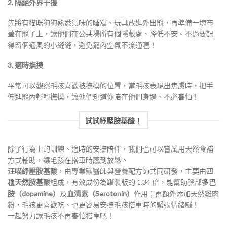
2. 隔絕外界干擾
先將有貓咪狗狗熟悉氣味的睡窩、玩具放進外出籠，再準備一塊布
蓋在籠子上，讓他們在公共場所有個隱蔽處、降低不安。不過要記
得留個通風的小縫縫，避免籠內空氣不流通喔！
3. 適時撫摸
平常可以觀察毛孩喜歡被撫摸的位置，當毛孩表現出焦慮時，把手
伸進籠內輕輕撫摸，讓他們知道你陪在他們身邊、不必害怕！
試試紓壓胺基酸！
除了行為上的訓練、適時的安撫陪伴，我們也可以嘗試用天然食補
方式輔助，讓毛孩在搭車時感到放鬆。
汪喵紓壓胺基酸
，由專業獸醫師與營養配方師共同研發，主要由四
種
天然胺基酸
組成，有效成份為罐裝版的 1.34 倍，能幫助腦部
多巴
胺（dopamine）
及
血清素（Serotonin）
作用；再額外添加天然雞肉
粉，毛孩更喜歡吃、也更容易安撫毛孩搭車時的緊張情緒囉！
一起努力讓毛孩不再害怕搭車吧！