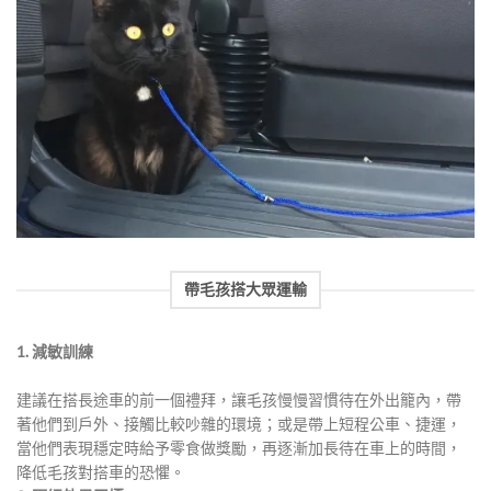
帶毛孩搭大眾運輸
1. 減敏訓練
建議在搭長途車的前一個禮拜，讓毛孩慢慢習慣待在外出籠內，帶
著他們到戶外、接觸比較吵雜的環境；或是帶上短程公車、捷運，
當他們表現穩定時給予零食做獎勵，再逐漸加長待在車上的時間，
降低毛孩對搭車的恐懼。