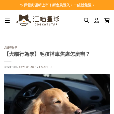
Skip
✨ 保健肉泥新上市！新會員登入，一組就免運 >
to
content
犬貓行為學
【犬貓行為學】毛孩搭車焦慮怎麼辦？
POSTED ON
2020-01-10
BY
HSIAOHUI