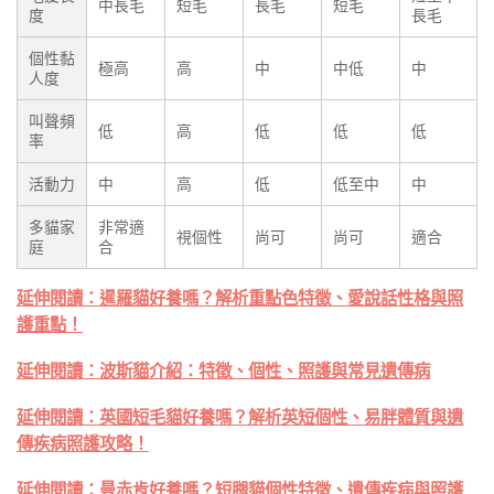
中長毛
短毛
長毛
短毛
度
長毛
個性黏
極高
高
中
中低
中
人度
叫聲頻
低
高
低
低
低
率
活動力
中
高
低
低至中
中
多貓家
非常適
視個性
尚可
尚可
適合
庭
合
延伸閱讀：暹羅貓好養嗎？解析重點色特徵、愛說話性格與照
護重點！
延伸閱讀：波斯貓介紹：特徵、個性、照護與常見遺傳病
延伸閱讀：英國短毛貓好養嗎？解析英短個性、易胖體質與遺
傳疾病照護攻略！
延伸閱讀：曼赤肯好養嗎？短腿貓個性特徵、遺傳疾病與照護