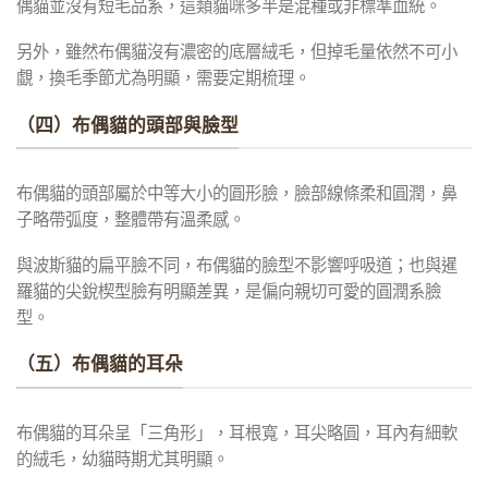
偶貓並沒有短毛品系，這類貓咪多半是混種或非標準血統。
另外，雖然布偶貓沒有濃密的底層絨毛，但掉毛量依然不可小
覷，換毛季節尤為明顯，需要定期梳理。
（四）布偶貓的頭部與臉型
布偶貓的頭部屬於中等大小的圓形臉，臉部線條柔和圓潤，鼻
子略帶弧度，整體帶有溫柔感。
與波斯貓的扁平臉不同，布偶貓的臉型不影響呼吸道；也與暹
羅貓的尖銳楔型臉有明顯差異，是偏向親切可愛的圓潤系臉
型。
（五）布偶貓的耳朵
布偶貓的耳朵呈「三角形」，耳根寬，耳尖略圓，耳內有細軟
的絨毛，幼貓時期尤其明顯。