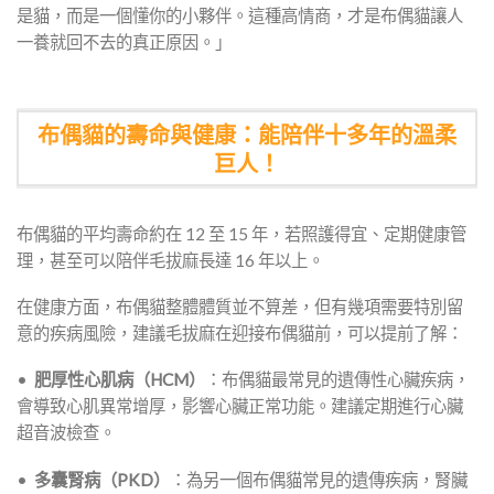
是貓，而是一個懂你的小夥伴。這種高情商，才是布偶貓讓人
一養就回不去的真正原因。」
布偶貓的壽命與健康：能陪伴十多年的溫柔
巨人！
布偶貓的平均壽命約在 12 至 15 年，若照護得宜、定期健康管
理，甚至可以陪伴毛拔麻長達 16 年以上。
在健康方面，布偶貓整體體質並不算差，但有幾項需要特別留
意的疾病風險，建議毛拔麻在迎接布偶貓前，可以提前了解：
•
肥厚性心肌病（HCM）
：布偶貓最常見的遺傳性心臟疾病，
會導致心肌異常增厚，影響心臟正常功能。建議定期進行心臟
超音波檢查。
•
多囊腎病（PKD）
：為另一個布偶貓常見的遺傳疾病，腎臟