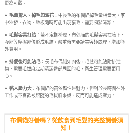
更為可觀。
•
毛量驚人、掉毛如雪花
：中長毛的布偶貓掉毛量相當大，家
中沙發、衣物、地板隨時可能出現貓毛，需要頻繁清潔。
•
毛髮容易打結
：若不定期梳理，布偶貓的毛髮容易在腋下、
腹部等摩擦部位形成毛結，嚴重時需要請美容師處理，增加額
外費用。
•
排便後可能沾毛
：長毛布偶貓如廁後，毛髮可能沾附排泄
物，需要毛拔麻定期清潔臀部周圍的毛，衛生管理需要更用
心。
•
黏人壓力大
：布偶貓的高依賴性是魅力，但對於長時間在外
工作或不喜歡被跟隨的毛拔麻來說，反而可能造成壓力。
布偶貓好養嗎？從飲食到毛髮的完整飼養須
知！