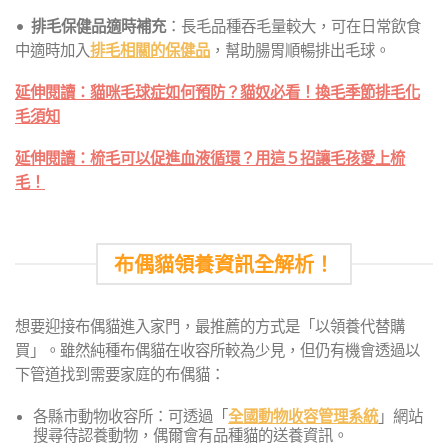
•
排毛保健品適時補充
：長毛品種吞毛量較大，可在日常飲食
中適時加入
排毛相關的保健品
，幫助腸胃順暢排出毛球。
延伸閱讀：貓咪毛球症如何預防？貓奴必看！換毛季節排毛化
毛須知
延伸閱讀：梳毛可以促進血液循環？用這５招讓毛孩愛上梳
毛！
布偶貓領養資訊全解析！
想要迎接布偶貓進入家門，最推薦的方式是「以領養代替購
買」。雖然純種布偶貓在收容所較為少見，但仍有機會透過以
下管道找到需要家庭的布偶貓：
各縣市動物收容所：可透過「
全國動物收容管理系統
」網站
搜尋待認養動物，偶爾會有品種貓的送養資訊。