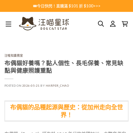
Skip
🎟️今日快閃！直購滿 $101 折 $100>>>
to
content
汪喵知識教室
布偶貓好養嗎？黏人個性、長毛保養、常見缺
點與健康照護重點
POSTED ON
2026-05-21
BY
HARPER_CHAO
布偶貓的品種起源與歷史：從加州走向全世
界！