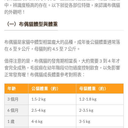
中，辨識度極高的存在。以下就從各部位特徵，來認識布偶貓
的外觀吧！
（一）布偶貓體型與體重
布偶貓是家貓中體型相當龐大的品種，成年後公貓體重通常落
在 6 至 9 公斤，母貓則約 4.5 至 7 公斤。
值得注意的是，布偶貓的發育期相當長，大約需要 3 到 4 年才
會完全成熟，毛拔麻在幼年階段切勿過度控制飲食，以免影響
正常發育喔！布偶貓成長體重參考對照表：
年齡
公貓體重（約）
母貓體重（約）
3 個月
1.5-2 kg
1.2-1.8 kg
6 個月
2.5-4 kg
2-3.5 kg
1 歲
4-6 kg
3-5 kg