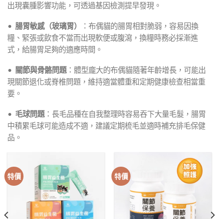
出現囊腫影響功能，可透過基因檢測提早發現。
•
腸胃敏感（玻璃胃）
：布偶貓的腸胃相對脆弱，容易因換
糧、緊張或飲食不當而出現軟便或腹瀉，換糧時務必採漸進
式，給腸胃足夠的適應時間。
•
關節與骨骼問題
：體型龐大的布偶貓隨著年齡增長，可能出
現關節退化或脊椎問題，維持適當體重和定期健康檢查相當重
要。
•
毛球問題
：長毛品種在自我整理時容易吞下大量毛髮，腸胃
中積累毛球可能造成不適，建議定期梳毛並適時補充排毛保健
品。
特價
特價