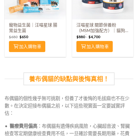
寵物益生菌｜汪喵星球 腸
汪喵星球 關節保養粉
胃益生菌
（MSM加強配方）｜貓狗
UC-Ⅱ
$
680
$
650
$
880
–
$
4,700
加入購物車
加入購物車
養布偶貓的缺點與後悔真相！
布偶貓的個性幾乎無可挑剔，但養了才後悔的毛拔麻也不在少
數。在決定迎接布偶貓之前，以下這些現實面一定要誠實評
估：
•
醫療費用偏高
：布偶貓有遺傳疾病風險，心臟超音波、腎臟
檢查等定期健康檢查費用不低，一旦確診需要長期用藥，花費