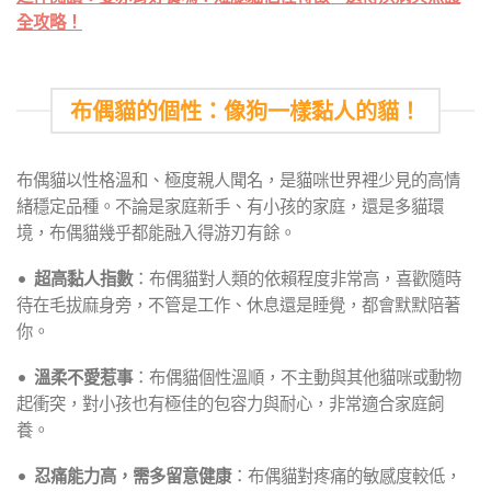
全攻略！
布偶貓的個性：像狗一樣黏人的貓！
布偶貓以性格溫和、極度親人聞名，是貓咪世界裡少見的高情
緒穩定品種。不論是家庭新手、有小孩的家庭，還是多貓環
境，布偶貓幾乎都能融入得游刃有餘。
•
超高黏人指數
：布偶貓對人類的依賴程度非常高，喜歡隨時
待在毛拔麻身旁，不管是工作、休息還是睡覺，都會默默陪著
你。
•
溫柔不愛惹事
：布偶貓個性溫順，不主動與其他貓咪或動物
起衝突，對小孩也有極佳的包容力與耐心，非常適合家庭飼
養。
•
忍痛能力高，需多留意健康
：布偶貓對疼痛的敏感度較低，