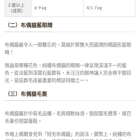
2 歲以上
6-9 kg
4.5-7 kg
（成熟）
（二）布偶貓藍眼睛
布偶貓最令人一眼難忘的，莫過於那雙大而圓潤的橢圓形藍眼
睛！
無論是哪種花色，純種布偶貓的眼睛一律呈現深淺不一的藍
色，從淡藍到深寶石藍都有，水汪汪的眼神讓人完全移不開目
光，是這群毛孩最重要的標誌特徵之一。
（三）布偶貓毛髮
布偶貓屬於中長毛品種，毛質細軟絲滑，頸部圍毛豐厚，尾巴
毛量也相當蓬鬆。
市場上偶爾會見到「短毛布偶貓」的說法，實際上，純種的布