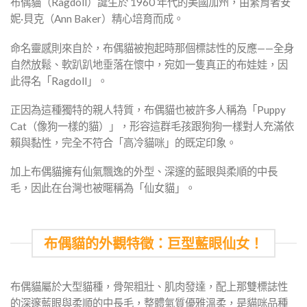
布偶貓（Ragdoll）誕生於 1960 年代的美國加州，由繁育者安
妮·貝克（Ann Baker）精心培育而成。
命名靈感則來自於，布偶貓被抱起時那個標誌性的反應——全身
自然放鬆、軟趴趴地垂落在懷中，宛如一隻真正的布娃娃，因
此得名「Ragdoll」。
正因為這種獨特的親人特質，布偶貓也被許多人稱為「Puppy
Cat（像狗一樣的貓）」，形容這群毛孩跟狗狗一樣對人充滿依
賴與黏性，完全不符合「高冷貓咪」的既定印象。
加上布偶貓擁有仙氣飄逸的外型、深邃的藍眼與柔順的中長
毛，因此在台灣也被暱稱為「仙女貓」。
布偶貓的外觀特徵：巨型藍眼仙女！
布偶貓屬於大型貓種，骨架粗壯、肌肉發達，配上那雙標誌性
的深邃藍眼與柔順的中長毛，整體氣質優雅溫柔，是貓咪品種