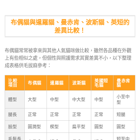
布偶貓與暹羅貓、曼赤肯、波斯貓、英短的
差異比較！
布偶貓常常被拿來與其他人氣貓咪做比較，雖然各品種在外觀
上有些相似之處，但個性與照護需求其實差異不小，以下整理
成表格供毛拔麻參考：
比較
英國短
曼赤肯
布偶貓
暹羅貓
波斯貓
項目
毛貓
貓
小至中
體型
大型
中型
中大型
中型
型
腿長
正常
正常
正常
正常
短腿
臉型
圓潤型
楔型
扁平型
圓型
圓型
毛髮長
短至中