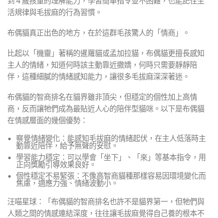
到 4 歲孩童的理解能力，學習簡單指令並不困難，也能記住生
活規律與毛拔麻的行為習慣。
布偶貓真正出色的地方，在於這群毛孩驚人的「情商」。
比起以「機靈」著稱的暹羅貓或孟加拉貓，布偶貓更擅長感知
主人的情緒，知道何時該主動靠近撒嬌，何時只需要靜靜陪
伴，這種細膩的情緒感知能力，讓很多毛拔麻深深著迷。
布偶貓的智商排名在貓界雖非頂尖，但穩定的個性加上高情
商，反而讓牠們成為最貼近人心的陪伴型貓咪。以下是布偶貓
在情感層面的幾個優勢：
察覺情緒變化：能感知毛拔麻的情緒起伏，在主人低落時主
動靠近陪伴，給予無聲的安慰。
學習能力穩定：可以學會「坐下」、「來」等基本指令，用
正向獎勵引導效果良好。
個性穩定不易緊張：不像高智商貓種那樣容易因環境變化而
焦慮，適應力強、情緒波動小。
汪喵星球：「布偶貓的智商排名也許不是貓界第一，但牠們與
人類之間的情感連結深度，往往讓毛拔麻覺得自己養的根本不