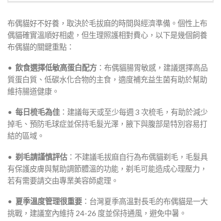
布偶貓好不好養，取決於毛拔麻的時間與經濟準備。個性上布
偶貓確實溫順好相處，但生理照護相對費心，以下是幾個飼養
布偶貓的關鍵重點：
•
飲食選擇低敏高蛋白配方
：布偶貓腸胃敏感，建議選擇高品
質蛋白質、低碳水化合物的主食，適度補充益生菌有助於幫助
維持腸道健康。
•
每日梳毛為佳
：建議每天或至少每週 3 次梳毛，有助於減少
掉毛、預防毛球症並保持毛髮光澤，腋下與腹部是特別容易打
結的區域。
•
剃毛請謹慎評估
：不建議毛拔麻自行為布偶貓剃毛，毛髮具
有保護皮膚與幫助調節體溫的功能，剃毛可能造成心理壓力，
若有需要請交由專業美容師處理。
•
夏季溫度管理很重要
：台灣夏季高溫對長毛的布偶貓是一大
挑戰，建議室內維持 24-26 度並保持通風，避免中暑。