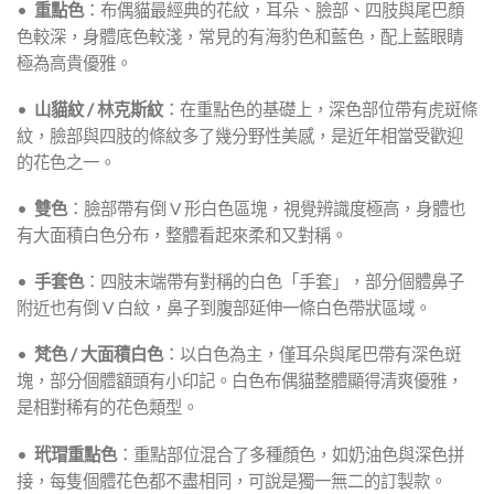
•
重點色
：布偶貓最經典的花紋，耳朵、臉部、四肢與尾巴顏
色較深，身體底色較淺，常見的有海豹色和藍色，配上藍眼睛
極為高貴優雅。
•
山貓紋 / 林克斯紋
：在重點色的基礎上，深色部位帶有虎斑條
紋，臉部與四肢的條紋多了幾分野性美感，是近年相當受歡迎
的花色之一。
•
雙色
：臉部帶有倒 V 形白色區塊，視覺辨識度極高，身體也
有大面積白色分布，整體看起來柔和又對稱。
•
手套色
：四肢末端帶有對稱的白色「手套」，部分個體鼻子
附近也有倒 V 白紋，鼻子到腹部延伸一條白色帶狀區域。
•
梵色 / 大面積白色
：以白色為主，僅耳朵與尾巴帶有深色斑
塊，部分個體額頭有小印記。白色布偶貓整體顯得清爽優雅，
是相對稀有的花色類型。
•
玳瑁重點色
：重點部位混合了多種顏色，如奶油色與深色拼
接，每隻個體花色都不盡相同，可說是獨一無二的訂製款。