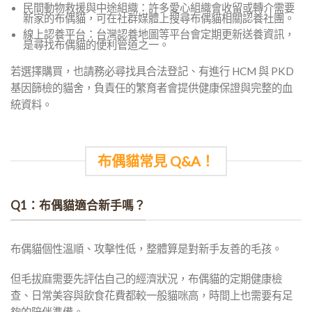
民間動物救援與中途組織：許多愛心組織會收留或轉介需要
新家的布偶貓，可在社群媒體上搜尋布偶貓相關認養社團。
線上認養平台：台灣認養地圖等平台會定期更新送養資訊，
是尋找布偶貓的便利管道之一。
若選擇購買，也請務必尋找具合法登記、有進行 HCM 與 PKD
基因篩檢的貓舍，負責任的繁育者會提供健康保證與完整的血
統資料。
布偶貓常見 Q&A！
Q1：布偶貓適合新手嗎？
布偶貓個性溫順、攻擊性低，整體算是對新手友善的毛孩。
但毛拔麻需要先評估自己的經濟狀況，布偶貓的定期健康檢
查、日常美容與飲食花費都較一般貓咪高，時間上也需要有足
夠的陪伴準備。