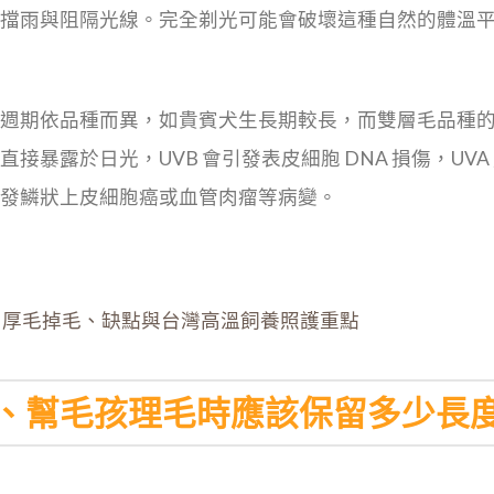
擋雨與阻隔光線。完全剃光可能會破壞這種自然的體溫
週期依品種而異，如貴賓犬生長期較長，而雙層毛品種
接暴露於日光，UVB 會引發表皮細胞 DNA 損傷，UV
發鱗狀上皮細胞癌或血管肉瘤等病變。
、厚毛掉毛、缺點與台灣高溫飼養照護重點
、幫毛孩理毛時應該保留多少長