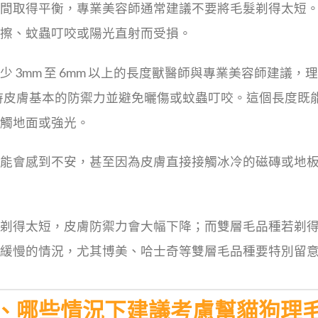
間取得平衡，專業美容師通常建議不要將毛髮剃得太短
擦、蚊蟲叮咬或陽光直射而受損。
 3mm 至 6mm 以上的長度獸醫師與專業美容師建議，理
維持皮膚基本的防禦力並避免曬傷或蚊蟲叮咬。這個長度既
觸地面或強光。
能會感到不安，甚至因為皮膚直接接觸冰冷的磁磚或地
剃得太短，皮膚防禦力會大幅下降；而雙層毛品種若剃
緩慢的情況，尤其博美、哈士奇等雙層毛品種要特別留
、哪些情況下建議考慮幫貓狗理