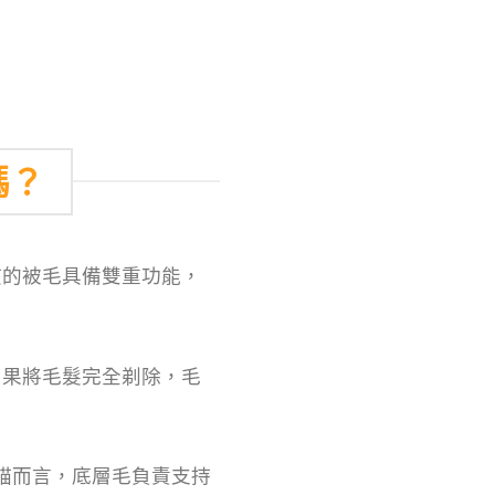
嗎？
孩的被毛具備雙重功能，
如果將毛髮完全剃除，毛
犬貓而言，底層毛負責支持