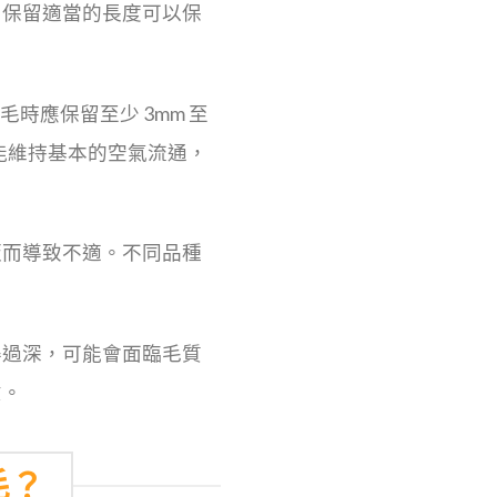
。保留適當的長度可以保
毛時應保留至少 3mm 至
能維持基本的空氣流通，
板而導致不適。不同品種
得過深，可能會面臨毛質
意。
毛？