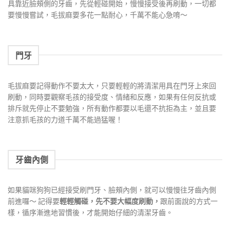
具靠近臉頰側的牙齒，先從輕碰開始，慢慢接受後再刷動，一切都
要慢慢嘗試，毛拔麻要多花一點耐心，千萬不能心急唷～
門牙
毛拔麻要記得動作不要太大，只要輕輕的將清潔用具在門牙上來回
刷動，同時要觀察毛孩的接受度、情緒和反應，如果有任何反抗或
排斥就先停止不要勉強，所有動作都要以毛還不抗拒為主，並且要
注意抓毛孩的力道千萬不能過猛喔！
牙齒內側
如果貓咪狗狗已經接受刷門牙、臉頰內側，就可以慢慢往牙齒內側
前進囉～ 記得要
輕輕觸碰，先不要大幅度刷動，
跟前面說的方式一
樣，循序漸進地習慣後，才能開始仔細的清潔牙齒。