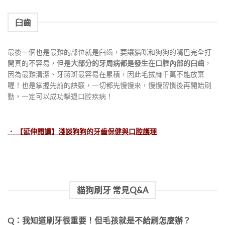
臼齒
最後一個也是最難的部位就是臼齒，要讓貓咪和狗狗的嘴巴完全打
開真的不容易，但是
大部分的牙周病都是發生在口腔內部的臼齒
，
因為最難清潔、牙菌斑最容易在累積，因此毛拔麻千萬不能放棄
喔！也是掌握先前的訣竅，一切都先慢慢來，慢慢習慣後再開始刷
動，一定可以成功擊退口腔疾病！
． 【延伸閱讀】淺談狗狗的牙齒保健與口腔護理
貓狗刷牙 常見Q&A
Q：我知道刷牙很重要！但毛孩就是不給刷怎麼辦？