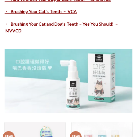
．
Brushing Your Cat’s Teeth – VCA
．
Brushing Your Cat and Dog’s Teeth – Yes You Should! –
MVVCD