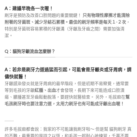
A：建議早晚各一次喔！
刷牙是預防及改善口腔問題的重要關鍵！
只有物理性摩擦才能清除
附著的牙菌斑、減少牙結石累積。最佳的刷牙頻率是每天１-２次
，
特別是牙菌斑容易累積的牙齦溝
（
牙齦及牙齒之間
）
需要加強清
潔。
Q：貓狗牙齦流血怎麼辦？
A：若非是刷牙力道過猛而引起，可能會是牙齦炎或牙周病，請
儘快就醫！
牙齦感染發炎就是牙周病的最早階段，但是初期不易察覺，通常要
等到毛孩的牙齦
紅腫、出血
才會發現，長期下來可能造成口腔潰
瘍、膿腫甚至牙齒鬆動脫落，要趕快就醫檢查。 另外，毛拔麻在
幫
毛孩刷牙時也要注意力道，太用力刷牙也有可能成牙齦出血喔！
許多毛拔麻都會說：我家的不可能讓我刷牙啦～ 但是幫 貓狗刷牙 真
的不難，最重要的是持之以恆，和毛孩一起耐心地練習，千萬不要