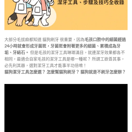
大部分毛拔麻都知道 貓狗刷牙 很重要，因為
毛孩口腔中的細菌經過
24小時就會形成牙菌斑，牙菌斑會附著更多的細菌、累積成為牙
垢、牙結石。
但是毛孩的潔牙工具琳瑯滿目，就連潔牙效果都各不
相同，最適合自家毛孩的潔牙工具是哪一種呢？ 所謂工欲善其事，
必先利其器，選對潔牙工具才能事半功倍唷！
貓狗潔牙工具怎麼選？ 怎麼幫貓狗刷牙？ 貓狗就是不刷牙怎麼辦？