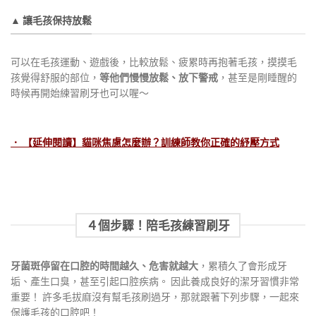
▲ 讓毛孩保持放鬆
可以在毛孩運動、遊戲後，比較放鬆、疲累時再抱著毛孩，摸摸毛
孩覺得舒服的部位，
等他們慢慢放鬆、放下警戒
，甚至是剛睡醒的
時候再開始練習刷牙也可以喔～
． 【延伸閱讀】貓咪焦慮怎麼辦？訓練師教你正確的紓壓方式
４個步驟！陪毛孩練習刷牙
牙菌斑停留在口腔的時間越久、危害就越大
，累積久了會形成牙
垢、產生口臭，甚至引起口腔疾病。 因此養成良好的潔牙習慣非常
重要！ 許多毛拔麻沒有幫毛孩刷過牙，那就跟著下列步驟，一起來
保護毛孩的口腔吧！