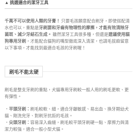
▲ 挑選適合的潔牙工具
千萬不可以使用人類的牙膏！
只要毛孩願意配合刷牙，即使搭配清
水也可以，重點是
牙刷要和牙齒有物理性的摩擦，才能有效清除牙
菌斑、減少牙結石生成。
雖然潔牙工具很多種，但還是
建議使用貓
狗專用牙刷
，才能配合貓狗的嘴型徹底深入清潔，也請毛拔麻留意
以下事項，才能找到最適合毛孩的牙刷喔！
刷毛不能太硬
刷毛是整支牙刷的重點，犬貓專用牙刷較一般人用的刷毛更軟、更
有彈性。
．平頭牙刷：
刷毛較軟、細，適合牙齦敏感、易出血、換牙期幼犬
貓、剛洗完牙、對刷牙抗拒的毛孩。
．尖頭牙刷：
容易深入齒縫，刷毛較平頭牙刷硬一點、摩擦力與清
潔力較強，適合一般小型犬貓。