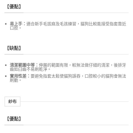
【優點】
易上手：
適合新手毛拔麻及毛孩練習，貓狗比較能接受指套靠近
口腔。
【缺點】
清潔範圍中等：
伸展的範圍有限，較無法做仔細的清潔，後排牙
齒如臼齒不易刷乾淨。
實用性差：
要避免指套太鬆使貓狗誤吞，口腔較小的貓狗會無法
刷動。
紗布
【優點】