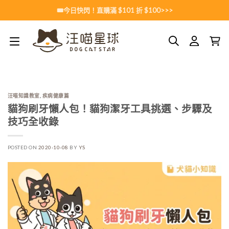
Skip
🎟️今日快閃！直購滿 $101 折 $100>>>
to
content
汪喵知識教室
,
疾病健康篇
貓狗刷牙懶人包！貓狗潔牙工具挑選、步驟及
技巧全收錄
POSTED ON
2020-10-08
BY
YS