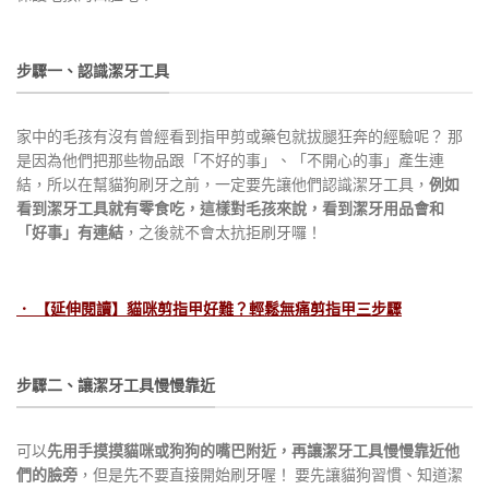
步驟一、認識潔牙工具
家中的毛孩有沒有曾經看到指甲剪或藥包就拔腿狂奔的經驗呢？ 那
是因為他們把那些物品跟「不好的事」、「不開心的事」產生連
結，所以在幫貓狗刷牙之前，一定要先讓他們認識潔牙工具，
例如
看到潔牙工具就有零食吃，這樣對毛孩來說，看到潔牙用品會和
「好事」有連結
，之後就不會太抗拒刷牙囉！
． 【延伸閱讀】貓咪剪指甲好難？輕鬆無痛剪指甲三步驟
步驟二、讓潔牙工具慢慢靠近
可以
先用手摸摸貓咪或狗狗的嘴巴附近，再讓潔牙工具慢慢靠近他
們的臉旁
，但是先不要直接開始刷牙喔！ 要先讓貓狗習慣、知道潔