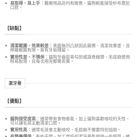
易取得、易上手：
醫療用品店均有販售，貓狗較能接受紗布靠近
口腔。
【缺點】
清潔範圍、效果較差：
表面無凹凸狀因此磨擦、清潔效果差，且
伸展範圍有限，易有牙垢殘留。
實用性差、不環保：
貓狗牙齒容易勾到或誤食線頭，毛拔麻使用
時易脫落，且每次用完都需丟棄。
潔牙骨
【優點】
貓狗接受度高
：通常帶有食物香氣，加上貓狗喜歡啃咬的天性，
可以讓毛孩主動清潔口腔。
實用性高：
通常毛孩會主動啃咬，毛拔麻不需要特別協助。
有營養價值：
有些天然、加工度低的潔牙骨能提供一些鈣質、維