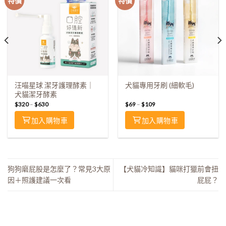
特價
特價
汪喵星球 潔牙護理酵素｜
犬貓專用牙刷 (細軟毛)
犬貓潔牙酵素
$
320
–
$
630
$
69
–
$
109
加入購物車
加入購物車
狗狗磨屁股是怎麼了？常見3大原
【犬貓冷知識】貓咪打獵前會扭
因＋照護建議一次看
屁屁？