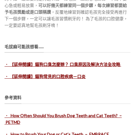
心急或輕易放棄，
可以好幾天都練習同一個步驟，每次練習都要給
予毛孩獎勵或是口頭稱讚
，反覆地練習到確認毛孩完全接受再進行
下一個步驟，一定可以讓毛孩習慣刷牙的！ 為了毛孩的口腔健康，
一定要認真地幫毛孩刷牙唷！
毛拔麻可能孩想看......
．
【延伸閱讀】貓狗口臭怎麼辦？ 口臭原因及解決方法全攻略
． 【延伸閱讀】貓狗常見的口腔疾病－口炎
參考資料
． How Often Should You Brush Dog Teeth and Cat Teeth? –
PETMD
．
How to Brush Your Dog or Cat’s Teeth – EMBRACE