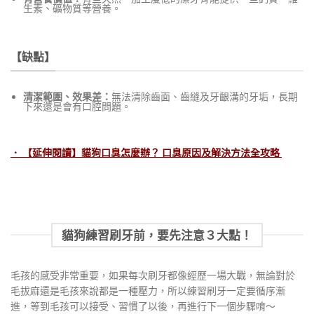
生素、礦物質等營養。
【缺點】
清潔範圍、效果差：
無法清除齒面、齒縫及牙齦溝的牙垢，長期
下來還是會有口腔問題。
．
【延伸閱讀】貓狗口臭怎麼辦？ 口臭原因及解決方法全攻略
貓狗練習刷牙前，要先注意３大點！
毛孩的感受非常重要，如果每次刷牙都像經歷一場大戰，無論對於
毛拔麻還是毛孩來說都是一種壓力，所以練習刷牙一定要循序漸
進，等到毛孩可以接受、習慣了以後，再進行下一個步驟唷～