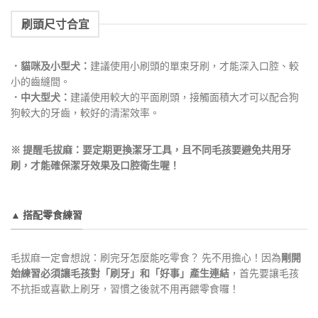
刷頭尺寸合宜
．貓咪及小型犬：
建議使用小刷頭的單束牙刷，才能深入口腔、較
小的齒縫間。
．中大型犬：
建議使用較大的平面刷頭，接觸面積大才可以配合狗
狗較大的牙齒，較好的清潔效率。
※ 提醒毛拔麻：要定期更換潔牙工具，且不同毛孩要避免共用牙
刷，才能確保潔牙效果及口腔衛生喔！
▲ 搭配零食練習
毛拔麻一定會想說：刷完牙怎麼能吃零食？ 先不用擔心！因為
剛開
始練習必須讓毛孩對「刷牙」和「好事」產生連結
，首先要讓毛孩
不抗拒或喜歡上刷牙，習慣之後就不用再餵零食囉！