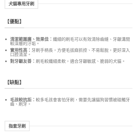
犬貓專用牙刷
【優點】
清潔範圍廣、效果佳：
纖細的刷毛可以有效清除齒縫、牙齦溝間
較深層的汙垢。
實用性高：
牙刷手柄長，方便毛拔麻抓控、不易鬆脫，更好深入
口腔清潔。
對牙齦友善：
刷毛較纖細柔軟，適合牙齦敏感、脆弱的犬貓。
【缺點】
毛孩較抗拒：
較多毛孩會害怕牙刷，需要先讓貓狗習慣被碰觸牙
齒、刷牙。
指套牙刷