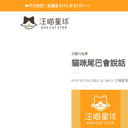
Skip
🎟️今日快閃！直購滿 $101 折 $100>>>
to
content
犬貓行為學
貓咪尾巴會說話
POSTED ON
2021-11-24
BY
汪喵星