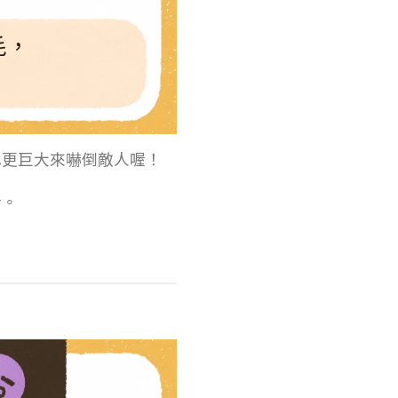
己更巨大來嚇倒敵人喔！
斷。