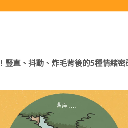
！豎直、抖動、炸毛背後的5種情緒密
球