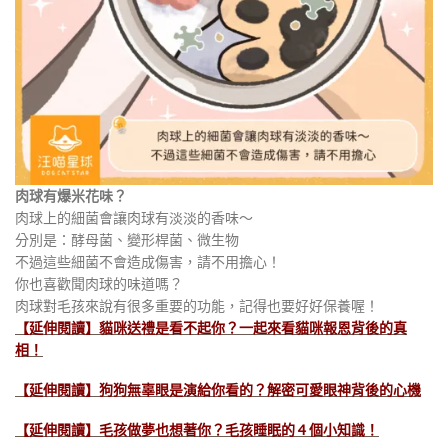
肉球有爆米花味？
肉球上的細菌會讓肉球有淡淡的香味～
分別是：
酵母菌、
變形桿菌、
微生物
不過這些細菌不會造成傷害，請不用擔心！
你也喜歡聞肉球的味道嗎？
肉球對毛孩來說有很多重要的功能，記得也要好好保養喔！
【延伸閱讀】貓咪送禮是看不起你？一起來看貓咪報恩背後的真
相！
【延伸閱讀】狗狗無辜眼是演給你看的？解密可愛眼神背後的心機
【延伸閱讀】毛孩做夢也想著你？毛孩睡眠的 4 個小知識！