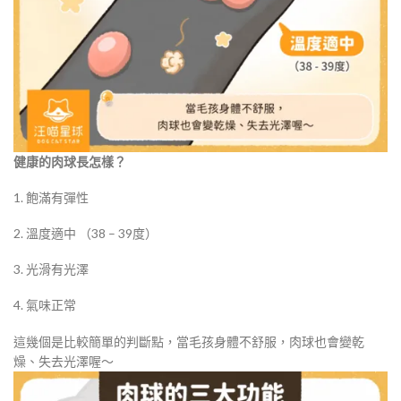
健康的肉球長怎樣？
1. 飽滿有彈性
2. 溫度適中 （38 – 39度）
3. 光滑有光澤
4. 氣味正常
這幾個是比較簡單的判斷點，當毛孩身體不舒服，肉球也會變乾
燥、失去光澤喔～