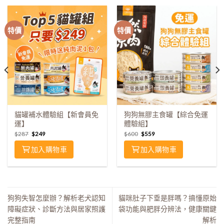
特價
特價
貓罐補水體驗組【新會員免
狗狗無膠主食罐【綜合免運
運】
體驗組】
$
287
$
249
$
600
$
559
加入購物車
加入購物車
狗狗失智怎麼辦？解析老犬認知
貓咪肚子下垂是胖嗎？搞懂原始
障礙症狀、診斷方法與居家照護
袋功能與肥胖分辨法，健康關鍵
完整指南
解析