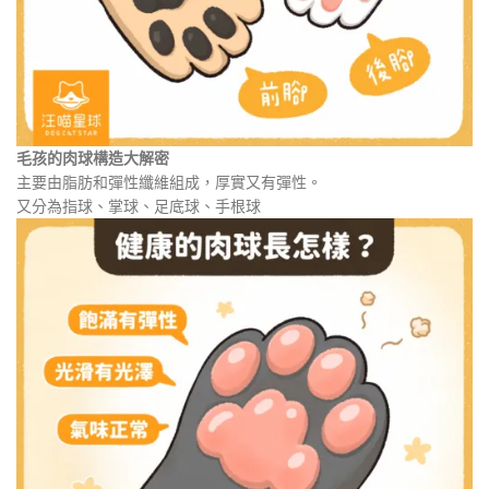
毛孩的肉球構造大解密
主要由
脂肪
和彈性纖維組成，厚實又有彈性。
又分為指球、掌球、足底球、手根球