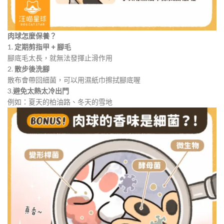
肉球怎麼保養？
1.
定期剪指甲 + 腳毛
腳底毛太長，就無法發揮止滑作用
2.
散步後洗腳
散布會帶回細菌，可以用濕紙巾擦拭腳底喔
3.
避免太熱太冷出門
例如：夏天的柏油路、冬天的雪地