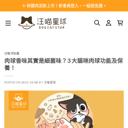
Skip
✨ 保健肉泥新上市！新會員登入，一組就免運 >
to
content
汪喵冷知識
肉球香味其實是細菌味？3 大貓咪肉球功能及保
養！
POSTED ON
2021-10-08
BY
汪喵星球