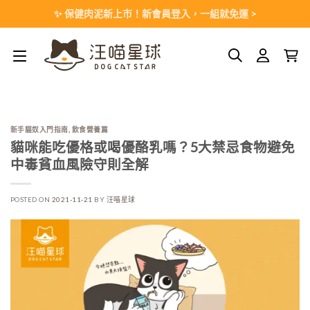
Skip
✨ 保健肉泥新上市！新會員登入，一組就免運 >
to
content
新手貓奴入門指南
,
飲食營養篇
貓咪能吃優格或喝優酪乳嗎？5大禁忌食物避免
中毒貧血風險守則全解
POSTED ON
2021-11-21
BY
汪喵星球