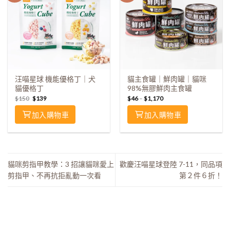
汪喵星球 機能優格丁｜犬
貓主食罐｜鮮肉罐｜貓咪
貓優格丁
98%無膠鮮肉主食罐
$
150
$
139
$
46
–
$
1,170
加入購物車
加入購物車
貓咪剪指甲教學：3 招讓貓咪愛上
歡慶汪喵星球登陸 7-11，同品項
剪指甲、不再抗拒亂動一次看
第２件６折！