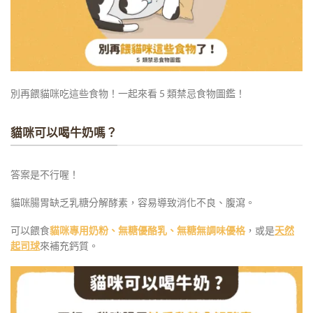
別再餵貓咪吃這些食物！一起來看 5 類禁忌食物圖鑑！
貓咪可以喝牛奶嗎？
答案是不行喔！
貓咪腸胃缺乏乳糖分解酵素，容易導致消化不良、腹瀉。
可以餵食
貓咪專用奶粉、無糖優酪乳、無糖無調味優格
，或是
天然
起司球
來補充鈣質。