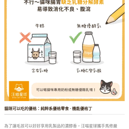
貓咪可以吃的優格：純粹系優格零食 - 機能優格丁
為了讓毛孩可以好好享用乳製品的濃醇香，汪喵星球攜手馬修嚴