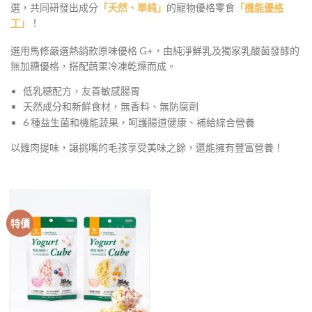
選，共同研發出成分
「天然、單純」
的寵物優格零食
「
機能優格
丁
」
！
選用馬修嚴選熱銷款原味優格 G+，由純淨鮮乳及獨家乳酸菌發酵的
無加糖優格，搭配蔬果冷凍乾燥而成。
低乳糖配方，友善敏感腸胃
天然成分和新鮮食材，無香料、無防腐劑
6 種益生菌和機能蔬果，呵護腸道健康、補給綜合營養
以雞肉提味，讓挑嘴的毛孩享受美味之餘，還能擁有豐富營養！
特價