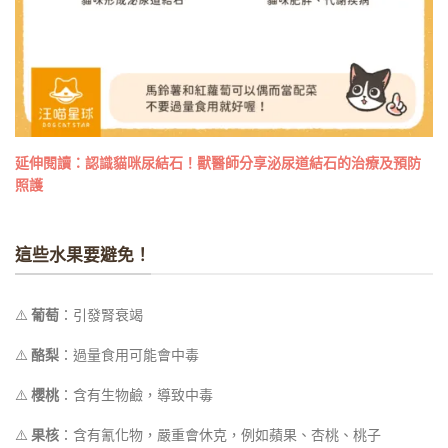
延伸閱讀：
認識貓咪尿結石！獸醫師分享泌尿道結石的治療及預防
照護
這些水果要避免！
⚠️
葡萄
：引發腎衰竭
⚠️
酪梨
：過量食用可能會中毒
⚠️
櫻桃
：含有生物鹼，導致中毒
⚠️
果核
：含有氰化物，嚴重會休克，例如蘋果、杏桃、桃子