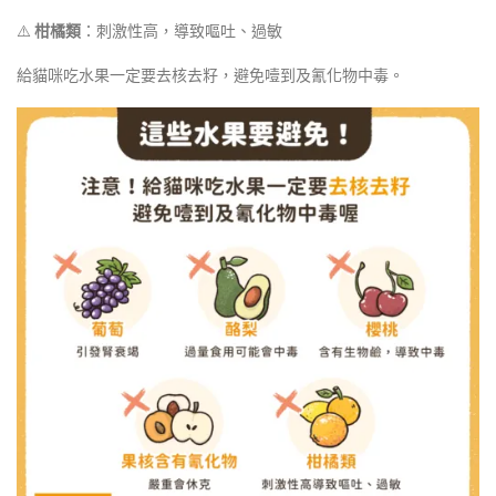
⚠️
柑橘類
：刺激性高，導致嘔吐、過敏
給貓咪吃水果一定要去核去籽，避免噎到及氰化物中毒。