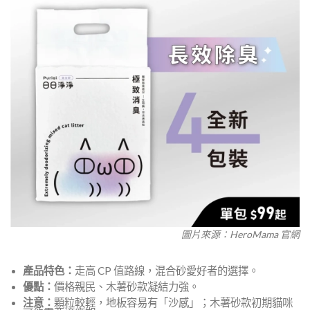
圖片來源：HeroMama 官網
產品特色：
走高 CP 值路線，混合砂愛好者的選擇。
優點：
價格親民、木薯砂款凝結力強。
注意：
顆粒較輕，地板容易有「沙感」；木薯砂款初期貓咪