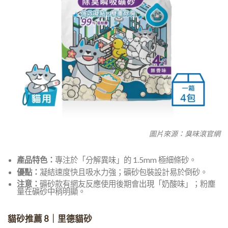
圖片來源：臭味滾官網
產品特色：
專注於「分解異味」的 1.5mm 極細條砂。
優點：
凝結速度快且吸水力強；礦砂包裝設計易於倒砂。
注意：
礦砂款有網友反應使用後期會出現「奶酸味」；粉塵
量在礦砂中稍明顯。
貓砂推薦 8｜里德貓砂