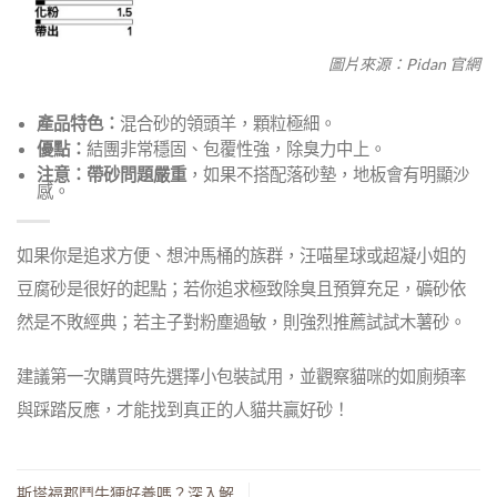
圖片來源：Pidan 官網
產品特色：
混合砂的領頭羊，顆粒極細。
優點：
結團非常穩固、包覆性強，除臭力中上。
注意：
帶砂問題嚴重
，如果不搭配落砂墊，地板會有明顯沙
感。
如果你是追求方便、想沖馬桶的族群，汪喵星球或超凝小姐的
豆腐砂是很好的起點；若你追求極致除臭且預算充足，礦砂依
然是不敗經典；若主子對粉塵過敏，則強烈推薦試試木薯砂。
建議第一次購買時先選擇小包裝試用，並觀察貓咪的如廁頻率
與踩踏反應，才能找到真正的人貓共贏好砂！
斯塔福郡鬥牛㹴好養嗎？深入解