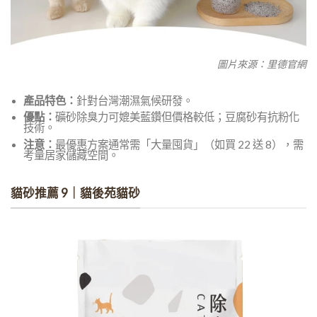
圖片來源：里德官網
產品特色：
針對台灣潮濕氣候研發。
優點：
礦砂除臭力可媲美藍鑽但價格較低；豆腐砂有抗粉化
技術。
注意：
最優惠方案通常需「大量囤貨」（如買 22 送 8），需
考量居家儲藏空間。
貓砂推薦 9｜貓後苑貓砂