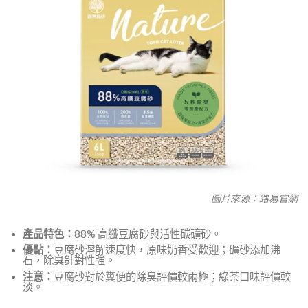
圖片來源：路易官網
產品特色：
88% 高纖豆腐砂與活性碳礦砂。
優點：
豆腐砂溶解速度快，原味奶香受歡迎；礦砂添加沸
石，除臭針對性強。
注意：
豆腐砂對於糞便的除臭評價較兩極；綠茶口味評價較
淡。