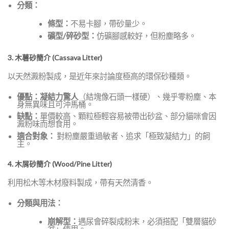
分類：
條型：
不易卡腳，帶砂量少。
礦型/碎砂型：
仿礦腳感較好，但粉塵略多。
3. 木薯砂簡介 (Cassava Litter)
以天然澱粉製成，是近年來討論度極高的環保砂種類。
優點：
凝結力驚人
（結塊像石頭一樣硬）、幾乎零粉塵、本
身無異味且可沖馬桶。
缺點：
單價較高、顆粒極輕容易被帶出砂盆、部分貓咪會因
澱粉味而想食用。
適合對象：
對粉塵嚴重過敏者、追求「極致凝結力」的飼
主。
4. 木屑砂簡介 (Wood/Pine Litter)
利用松木等木材廢料製成，帶有天然清香。
分類與用法：
崩解型：
遇尿會碎裂成粉末，必須搭配「雙層貓砂