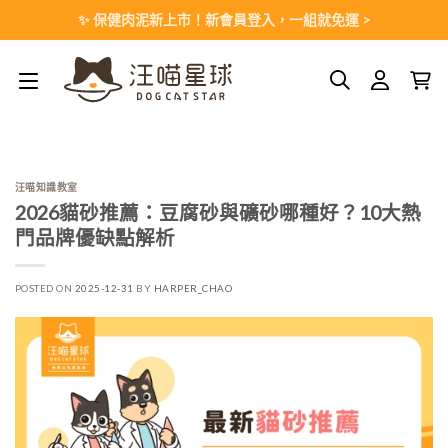
Skip
✨ 保健肉泥新上市！新會員登入，一組就免運 >
to
content
汪喵知識教室
2026貓砂推薦：豆腐砂與礦砂哪種好？10大熱
門品牌優缺點解析
POSTED ON
2025-12-31
BY
HARPER_CHAO