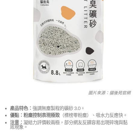
圖片來源：貓後苑官網
產品特色：
強調無塵製程的礦砂 3.0。
優點：
粉塵控制表現極致
（標榜零粉塵）、吸水力反應快。
注意：
凝結力評價較兩極，部分網友反饋容易出現碎塊與黏
底現象。