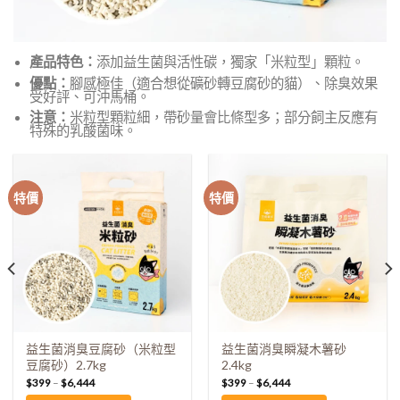
產品特色：
添加益生菌與活性碳，獨家「米粒型」顆粒。
優點：
腳感極佳（適合想從礦砂轉豆腐砂的貓）、除臭效果
受好評、可沖馬桶。
注意：
米粒型顆粒細，帶砂量會比條型多；部分飼主反應有
特殊的乳酸菌味。
特價
特價
益生菌消臭豆腐砂（米粒型
益生菌消臭瞬凝木薯砂
豆腐砂）2.7kg
2.4kg
$
399
–
$
6,444
$
399
–
$
6,444