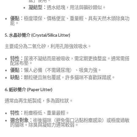
盆」使用。
凝結型：
遇水結塊，用法與礦砂類似。
優點：
極度環保、價格便宜、重量輕、具有天然木頭除臭功
能。
5. 水晶砂簡介 (Crystal/Silica Litter)
主要成分為二氧化矽，利用孔隙強效吸水。
特性：
尿液不凝結而是被吸收，需定期更換整盆。通常需搭
配尿布墊。
優點：
懶人必備（不需鏟尿塊）、吸臭力強。
缺點：
顆粒硬且無包覆感，許多貓咪不喜歡踩踏感。
6. 紙砂簡介 (Paper Litter)
通常由再生紙製成，多為圓柱狀。
特性：
粉塵極低、重量最輕。
適合對象：
術後貓咪（避免傷口沾黏粉塵感染）或極度過敏
的貓咪。除臭與凝結力通常較弱。