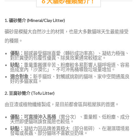
6 大貓砂種類簡介！
1. 礦砂簡介 (Mineral/Clay Litter)
礦砂是模擬大自然沙土的材質，也是大多數貓咪天生最能接受
的種類。
優點：
腳感最受貓咪喜愛（轉砂成功率高）、凝結力極強、
對於糞便的包覆性優異、除臭效果通常較穩定。
缺點：
重量重搬運辛苦、粉塵較多易影響人貓呼吸道、容易
造成室內「沙漠化」、不可沖馬桶導致垃圾量增加。
適合對象：
新手貓奴、對觸感挑剔的貓咪、家中空間通風良
好的多貓家庭。
2. 豆腐砂簡介 (Tofu Litter)
由豆渣或植物纖維製成，是目前都會區與租屋族的首選。
優點：
可直接沖入馬桶
（需分次）、重量輕、低粉塵、成分
天然即便貓咪誤食風險也較低。
缺點：
凝結力因品牌差異極大（部分易碎）、在潮濕環境易
發霉或長蟲、部分貓咪不喜歡豆奶味。