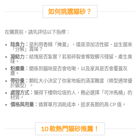
如何挑選貓砂？
在購買前，請先評估以下指標：
除臭力：
是利用香精「掩蓋」，還是添加活性碳、益生菌來
「分解」異味？
凝結力：
結塊是否紮實？若易碎裂會導致髒污殘留，產生臭
味。
粉塵量：
關係到貓咪是否會哈啾，以及家具是否會覆蓋灰
塵。
帶砂量：
顆粒大小決定了你家地板的清潔難度（條型通常優
於礦型）。
處理方式：
懶得下樓倒垃圾的人，務必選擇「可沖馬桶」的
材質。
價格與用量：
換算單月消耗成本，追求長期的高 CP 值。
10 款熱門貓砂推薦！