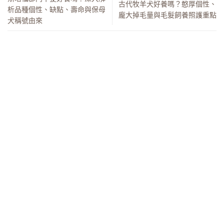
古代牧羊犬好養嗎？憨厚個性、
析品種個性、缺點、壽命與保母
龐大掉毛量與毛髮飼養照護重點
犬稱號由來