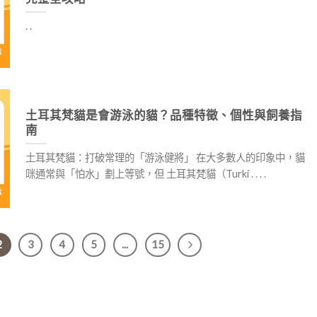
. .
土耳其梵貓是會游泳的貓？品種特徵、個性與飼養指
南
土耳其梵貓：打破常理的「游泳健將」 在大多數人的印象中，貓
咪通常與「怕水」劃上等號，但 土耳其梵貓（Turki . . . .
2
3
4
5
...
15