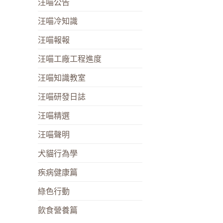
汪喵公告
汪喵冷知識
汪喵報報
汪喵工廠工程進度
汪喵知識教室
汪喵研發日誌
汪喵精選
汪喵聲明
犬貓行為學
疾病健康篇
綠色行動
飲食營養篇