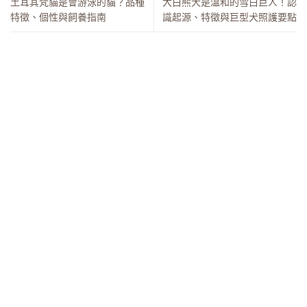
土耳其梵貓是會游泳的貓？品種
大白熊犬是溫和的雪白巨人！認
特徵、個性與飼養指南
識起源、特徵與巨型犬照護要點