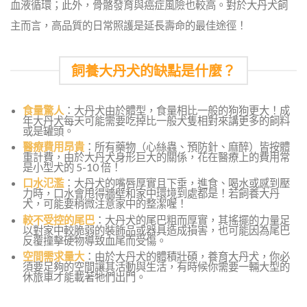
血液循環；此外，骨骼發育與癌症風險也較高。對於大丹犬飼
主而言，高品質的日常照護是延長壽命的最佳途徑！
飼養大丹犬的缺點是什麼？
食量驚人
：大丹犬由於體型，食量相比一般的狗狗更大！成
年大丹犬每天可能需要吃掉比一般犬隻相對來講更多的飼料
或是罐頭。
醫療費用昂貴
：所有藥物（心絲蟲、預防針、麻醉）皆按體
重計費，由於大丹犬身形巨大的關係，花在醫療上的費用常
是小型犬的 5-10 倍！
口水氾濫
：大丹犬的嘴唇厚實且下垂，進食、喝水或感到壓
力時，口水會甩得牆壁和家中環境到處都是！若飼養大丹
犬，可能要稍微注意家中的整潔喔！
較不受控的尾巴
：大丹犬的尾巴粗而厚實，其搖擺的力量足
以對家中較脆弱的裝飾品或器具造成損害，也可能因為尾巴
反覆撞擊硬物導致血尾而受傷。
空間需求量大
：由於大丹犬的體積壯碩，養育大丹犬，你必
須要足夠的空間讓其活動與生活，有時候你需要一輛大型的
休旅車才能載著牠們出門。