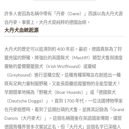
許多人會因為名稱中帶有「丹麥（Dane）」而誤以為大丹犬源
自丹麥。事實上，大丹犬是純粹的德國血統。
大丹犬血統起源
大丹犬的歷史可以追溯到約 400 年前。最初，德國貴族為了狩
獵兇猛的野豬，將強壯的英國獒犬（Mastiff）類型犬隻與速度
靈敏的愛爾蘭獵狼犬（Irish Wolfhound）或靈緹
（Greyhound）進行混種交配。這種育種策略旨在創造出一種
既有足夠力量制服野豬，又能長距離追蹤獵物的全能型獵犬！
早期簡單地稱為「野豬犬（Boar Hounds）」或「德國獒犬
（Deutsche Dogge）」。直到 1700 年代，一位法國博物學家
在丹麥遊歷時，看到了這類壯碩的犬隻，並將其記錄為「Grand
Danois（大丹麥犬）」。這個名稱隨後在英語國家傳開，儘管
德國育種界曾多次嘗試正名，但「大丹犬」這個名字已深植人