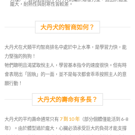
龐大，耐熱性與耐寒性皆較差。
大丹犬的智商如何？
大丹犬在犬類平均智商排名中處於中上水準，是學習力快，能
力堅強的狗狗！
牠們聰明且渴望取悅主人，學習基本指令的速度很快。但有時
會表現出「固執」的一面，並不是每次都會乖乖按照主人的意
願行動！
大丹犬的壽命有多長？
大丹犬的平均壽命通常只有
7 到 10 年
（部分個體僅能活到 6-8
年）。由於體型過於龐大，心臟必須承受巨大的負荷才能支撐