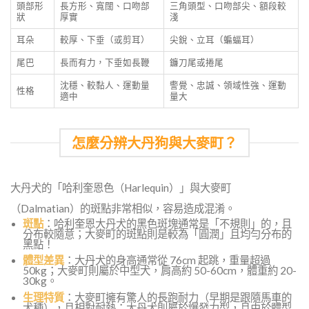
頭部形
長方形、寬闊、口吻部
三角頭型、口吻部尖、額段較
狀
厚實
淺
耳朵
較厚、下垂（或剪耳）
尖銳、立耳（蝙蝠耳）
尾巴
長而有力，下垂如長鞭
鐮刀尾或捲尾
沈穩、較黏人、運動量
警覺、忠誠、領域性強、運動
性格
適中
量大
怎麼分辨大丹狗與大麥町？
大丹犬的「哈利奎恩色（Harlequin）」與大麥町
（Dalmatian）的斑點非常相似，容易造成混淆。
斑點
：哈利奎恩大丹犬的黑色斑塊通常是「不規則」的，且
分布較隨意；大麥町的斑點則是較為「圓潤」且均勻分布的
黑點！
體型差異
：大丹犬的身高通常從 76cm 起跳，重量超過
50kg；大麥町則屬於中型犬，肩高約 50-60cm，體重約 20-
30kg。
生理特質
：大麥町擁有驚人的長跑耐力（早期是跟隨馬車的
犬種），且相對耐熱；大丹犬則屬於爆發力型，且由於體型