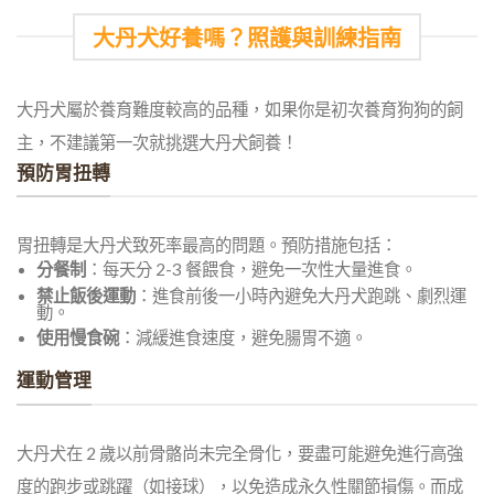
大丹犬好養嗎？照護與訓練指南
大丹犬屬於養育難度較高的品種，如果你是初次養育狗狗的飼
主，不建議第一次就挑選大丹犬飼養！
預防胃扭轉
胃扭轉是大丹犬致死率最高的問題。預防措施包括：
分餐制
：每天分 2-3 餐餵食，避免一次性大量進食。
禁止飯後運動
：進食前後一小時內避免大丹犬跑跳、劇烈運
動。
使用慢食碗
：減緩進食速度，避免腸胃不適。
運動管理
大丹犬在 2 歲以前骨骼尚未完全骨化，要盡可能避免進行高強
度的跑步或跳躍（如接球），以免造成永久性關節損傷。而成