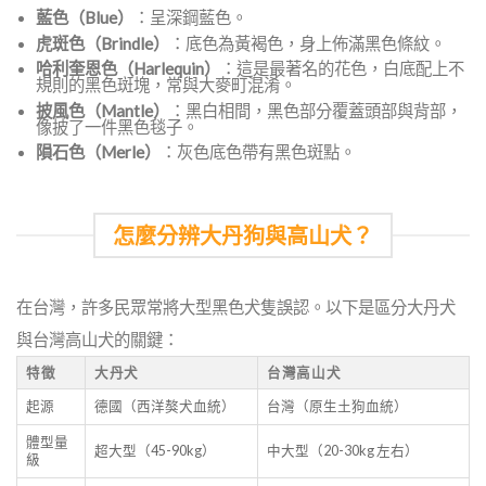
藍色（Blue）
：呈深鋼藍色。
虎斑色（Brindle）
：底色為黃褐色，身上佈滿黑色條紋。
哈利奎恩色（Harlequin）
：這是最著名的花色，白底配上不
規則的黑色斑塊，常與大麥町混淆。
披風色（Mantle）
：黑白相間，黑色部分覆蓋頭部與背部，
像披了一件黑色毯子。
隕石色（Merle）
：灰色底色帶有黑色斑點。
怎麼分辨大丹狗與高山犬？
在台灣，許多民眾常將大型黑色犬隻誤認。以下是區分大丹犬
與台灣高山犬的關鍵：
特徵
大丹犬
台灣高山犬
起源
德國（西洋獒犬血統）
台灣（原生土狗血統）
體型量
超大型（45-90kg）
中大型（20-30kg 左右）
級