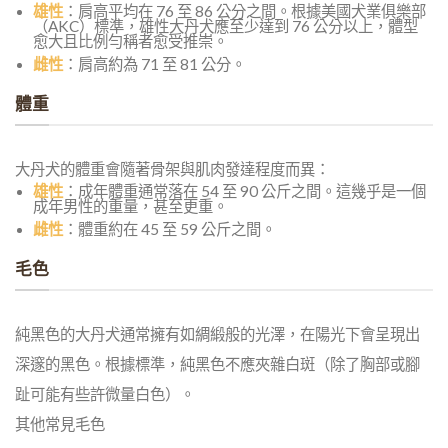
雄性
：肩高平均在 76 至 86 公分之間。根據美國犬業俱樂部
（AKC）標準，雄性大丹犬應至少達到 76 公分以上，體型
愈大且比例勻稱者愈受推崇。
雌性
：肩高約為 71 至 81 公分。
體重
大丹犬的體重會隨著骨架與肌肉發達程度而異：
雄性
：成年體重通常落在 54 至 90 公斤之間。這幾乎是一個
成年男性的重量，甚至更重。
雌性
：體重約在 45 至 59 公斤之間。
毛色
純黑色的大丹犬通常擁有如綢緞般的光澤，在陽光下會呈現出
深邃的黑色。根據標準，純黑色不應夾雜白斑（除了胸部或腳
趾可能有些許微量白色）。
其他常見毛色