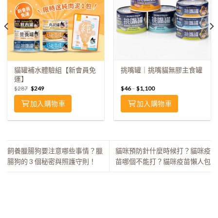
貓罐補水體驗組【新會員免
挑嘴罐｜挑嘴貓無膠主食罐
運】
$
287
$
249
$
46
–
$
1,100
加入購物車
加入購物車
飼養臘腸狗要注意哪些事情？臘
貓咪預防針什麼時候打？貓咪疫
腸狗的 3 個秘密與照護守則！
苗哪個不能打？貓咪疫苗懶人包