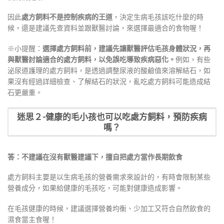
因此
處方飼料不是控制疾病的王道
，決定生病毛孩該吃什麼的時
候，還是建議先查資料並跟獸醫討論，來選擇最適合的食物喔！
※小提醒：
選擇處方飼料前，建議先讓獸醫評估毛孩身體狀況，再
與獸醫討論適合的處方飼料，以免誤吃導致疾病惡化。
例如，有些
泌尿道護理的處方飼料，是透過調整尿液的酸鹼值來溶解結石，如
果沒有經過詳細檢查、了解結石的狀況，亂吃處方飼料可能造成結
石更嚴重。
迷思２-健康的毛小孩也可以吃處方飼料，預防疾病
嗎？
答：不建議在沒有獸醫建議下，擅自把處方當作長期飲食
處方飼料主要是以生病毛孩的營養需求來設計的，有時會限制某些
營養成分，如果給健康的毛孩吃，可能對健康造成影響。
在毛孩健康的時候，建議選擇營養均衡、少加工又符合自然飲食的
濕食當主食喔！