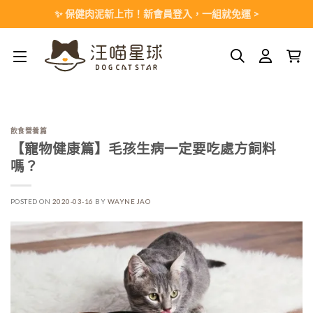
Skip
✨ 保健肉泥新上市！新會員登入，一組就免運 >
to
content
飲食營養篇
【寵物健康篇】毛孩生病一定要吃處方飼料
嗎？
POSTED ON
2020-03-16
BY
WAYNE JAO