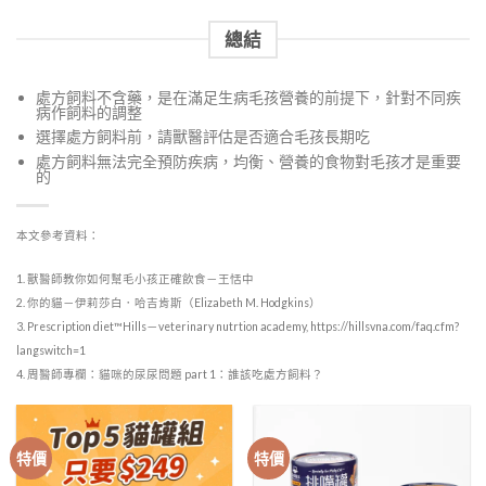
總結
處方飼料不含藥，是在滿足生病毛孩營養的前提下，針對不同疾
病作飼料的調整
選擇處方飼料前，請獸醫評估是否適合毛孩長期吃
處方飼料無法完全預防疾病，均衡、營養的食物對毛孩才是重要
的
本文參考資料：
1. 獸醫師教你如何幫毛小孩正確飲食－王恬中
2. 你的貓－伊莉莎白．哈吉肯斯（Elizabeth M. Hodgkins）
3. Prescription diet™Hills－veterinary nutrtion academy,
https://hillsvna.com/faq.cfm?
langswitch=1
4. 周醫師專欄：貓咪的尿尿問題 part 1：誰該吃處方飼料？
特價
特價