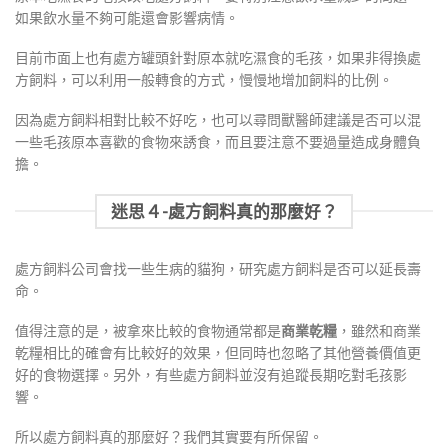
如果飲水量不夠可能還會影響病情。
目前市面上也有處方罐頭針對原本就吃濕食的毛孩，如果非得換處
方飼料，可以利用一般轉食的方式，慢慢地增加飼料的比例。
因為處方飼料相對比較不好吃，也可以尋問獸醫師建議是否可以混
一些毛孩原本喜歡的食物來誘食，而且要注意不要過量造成身體負
擔。
迷思４-處方飼料真的那麼好？
處方飼料公司會找一些生病的貓狗，研究處方飼料是否可以延長壽
命。
值得注意的是，被拿來比較的食物通常都是
商業乾糧
，雖然和商業
乾糧相比的確會有比較好的效果，但同時也忽略了其他營養價值更
好的食物選擇。另外，
有些處方飼料並沒有追蹤長期吃對毛孩影
響。
所以處方飼料真的那麼好？我們其實要有所保留。