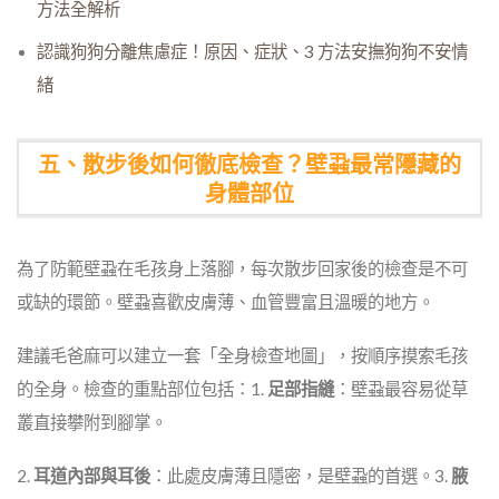
方法全解析
認識狗狗分離焦慮症！原因、症狀、3 方法安撫狗狗不安情
緒
五、散步後如何徹底檢查？壁蝨最常隱藏的
身體部位
為了防範壁蝨在毛孩身上落腳，每次散步回家後的檢查是不可
或缺的環節。壁蝨喜歡皮膚薄、血管豐富且溫暖的地方。
建議毛爸麻可以建立一套「全身檢查地圖」，按順序摸索毛孩
的全身。檢查的重點部位包括：1.
足部指縫
：壁蝨最容易從草
叢直接攀附到腳掌。
2.
耳道內部與耳後
：此處皮膚薄且隱密，是壁蝨的首選。3.
腋