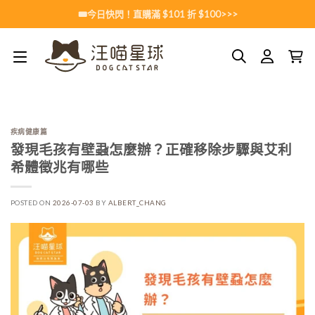
Skip
🎟️今日快閃！直購滿 $101 折 $100>>>
to
content
疾病健康篇
發現毛孩有壁蝨怎麼辦？正確移除步驟與艾利
希體徵兆有哪些
POSTED ON
2026-07-03
BY
ALBERT_CHANG