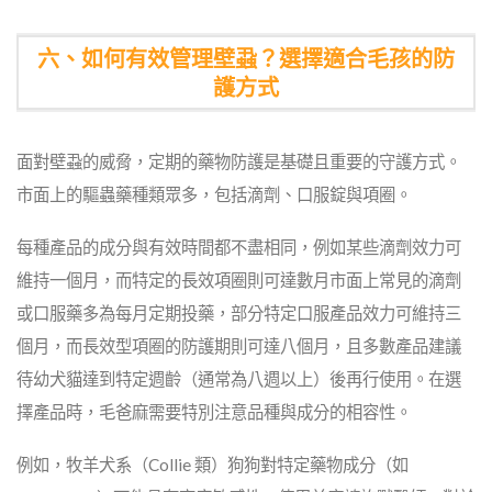
六、如何有效管理壁蝨？選擇適合毛孩的防
護方式
面對壁蝨的威脅，定期的藥物防護是基礎且重要的守護方式。
市面上的驅蟲藥種類眾多，包括滴劑、口服錠與項圈。
每種產品的成分與有效時間都不盡相同，例如某些滴劑效力可
維持一個月，而特定的長效項圈則可達數月市面上常見的滴劑
或口服藥多為每月定期投藥，部分特定口服產品效力可維持三
個月，而長效型項圈的防護期則可達八個月，且多數產品建議
待幼犬貓達到特定週齡（通常為八週以上）後再行使用。在選
擇產品時，毛爸麻需要特別注意品種與成分的相容性。
例如，牧羊犬系（Collie 類）狗狗對特定藥物成分（如