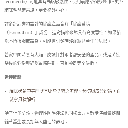
Ivermectin）可能具有高度敏感性，使用前應諮詢獸醫師。對於
貓咪毛爸麻來說，更要格外小心。
許多針對狗狗設計的除蟲產品含有「除蟲菊精
（Permethrin）」成分，這對貓咪來說具有高度毒性。如果貓
咪不慎接觸或誤食，可能會引發神經症狀甚至生命危險。
若家中同時養有犬貓，應選擇對兩者都安全的產品，或是將投
藥後的狗狗與貓咪暫時隔離，直到藥劑完全吸收。
延伸閱讀
貓除蟲菊中毒症狀有哪些？緊急處理、預防與成分辨識，百
滅寧風險解析
除了化學防護，物理性防護建議也同樣重要。散步時盡量避開
雜草叢生或長期無人整理的野地。