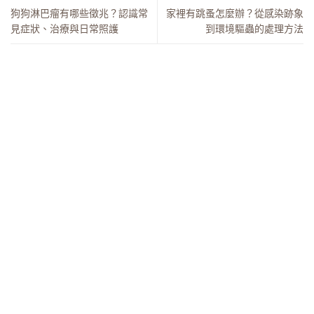
狗狗淋巴瘤有哪些徵兆？認識常
家裡有跳蚤怎麼辦？從感染跡象
見症狀、治療與日常照護
到環境驅蟲的處理方法