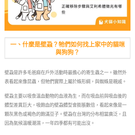
一、什麼是壁蝨？牠們如何找上家中的貓咪
與狗狗？
壁蝨是許多毛爸麻在戶外活動時最擔心的寄生蟲之一。雖然外
表看起來像昆蟲，但牠們實際上屬於蛛形綱，與蜘蛛是親戚。
壁蝨主要以吸食溫血動物的血液為生，而在吸血前與吸血後的
體型差異巨大，吸飽血的壁蝨體型會膨脹數倍，看起來像是一
顆灰黑色或褐色的飽滿豆子。壁蝨在台灣的分布相當廣泛，且
因為氣候溫暖潮濕，一年四季都有可能出沒。