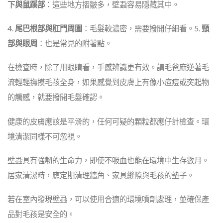
下與鼠蹊部
：這些地方摺皺多，壁蝨容易隱藏其中。
4.
尾巴根部與肛門周圍
：毛髮較濃密，需要撥開仔細看。5.
頸
部與眼周
：也是常見的附著點。
在檢查時，除了用眼睛看，手感辨識更有效。請毛爸麻逆著毛
流輕輕撫摸毛孩全身，如果感覺到皮膚上有像小痘痘或突起物
的觸感，就要撥開毛髮確認。
健康的皮膚應該是平滑的，任何可疑的顆粒都應仔計檢查。環
境清潔同樣不可忽視。
壁蝨具有強韌的生命力，即使不吸血也能在環境中生存數月。
居家清潔時，應定期清理牆角、家具縫隙與毛孩的墊子。
若在室內發現壁蝨，可以使用合適的環境噴劑處理，並確保產
品對毛孩是安全的。