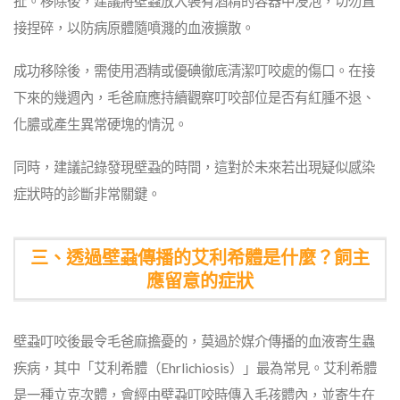
扯。移除後，建議將壁蝨放入裝有酒精的容器中浸泡，切勿直
接捏碎，以防病原體隨噴濺的血液擴散。
成功移除後，需使用酒精或優碘徹底清潔叮咬處的傷口。在接
下來的幾週內，毛爸麻應持續觀察叮咬部位是否有紅腫不退、
化膿或產生異常硬塊的情況。
同時，建議記錄發現壁蝨的時間，這對於未來若出現疑似感染
症狀時的診斷非常關鍵。
三、透過壁蝨傳播的艾利希體是什麼？飼主
應留意的症狀
壁蝨叮咬後最令毛爸麻擔憂的，莫過於媒介傳播的血液寄生蟲
疾病，其中「艾利希體（Ehrlichiosis）」最為常見。艾利希體
是一種立克次體，會經由壁蝨叮咬時傳入毛孩體內，並寄生在