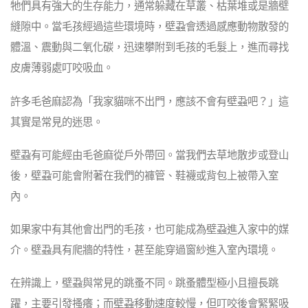
牠們具有強大的生存能力，通常躲藏在草叢、枯葉堆或是牆壁
縫隙中。當毛孩經過這些環境時，壁蝨會透過感應動物散發的
體溫、震動與二氧化碳，迅速攀附到毛孩的毛髮上，進而尋找
皮膚薄弱處叮咬吸血。
許多毛爸麻認為「我家貓咪不出門，應該不會有壁蝨吧？」這
其實是常見的迷思。
壁蝨有可能經由毛爸麻從戶外帶回。當我們去草地散步或登山
後，壁蝨可能會附著在我們的褲管、鞋襪或背包上被帶入室
內。
如果家中有其他會出門的毛孩，也可能成為壁蝨進入家中的媒
介。壁蝨具有爬牆的特性，甚至能穿過窗紗進入室內環境。
在辨識上，壁蝨與常見的跳蚤不同。跳蚤體型極小且擅長跳
躍，主要引發搔癢；而壁蝨移動速度較慢，但叮咬後會緊緊吸