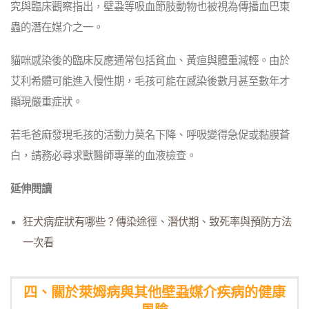
究與臨床觀察指出，壁蝨等吸血節肢動物也被視為傳播血巴東
蟲的潛在媒介之一。
貓咪感染後的臨床反應通常包括貧血、黃疸與體重減輕。由於
艾利希體可能進入慢性期，毛孩可能在感染後數月甚至數年才
顯現嚴重症狀。
若毛爸麻發現毛孩的活動力莫名下降、呼吸變得急促或黏膜蒼
白，請務必尋求獸醫師專業的血液檢查。
延伸閱讀
狂犬病症狀有哪些？傳染途徑、潛伏期、致死率與預防方法
一次看
四、關於萊姆病與其他壁蝨媒介疾病的健康