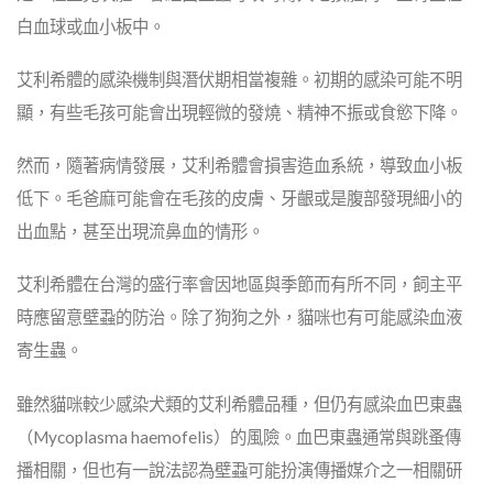
白血球或血小板中。
艾利希體的感染機制與潛伏期相當複雜。初期的感染可能不明
顯，有些毛孩可能會出現輕微的發燒、精神不振或食慾下降。
然而，隨著病情發展，艾利希體會損害造血系統，導致血小板
低下。毛爸麻可能會在毛孩的皮膚、牙齦或是腹部發現細小的
出血點，甚至出現流鼻血的情形。
艾利希體在台灣的盛行率會因地區與季節而有所不同，飼主平
時應留意壁蝨的防治。除了狗狗之外，貓咪也有可能感染血液
寄生蟲。
雖然貓咪較少感染犬類的艾利希體品種，但仍有感染血巴東蟲
（Mycoplasma haemofelis）的風險。血巴東蟲通常與跳蚤傳
播相關，但也有一說法認為壁蝨可能扮演傳播媒介之一相關研