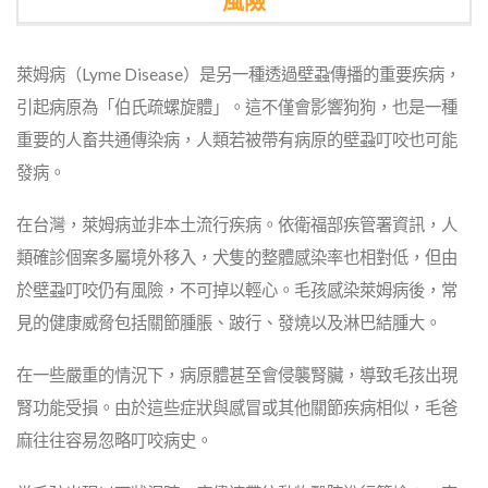
風險
萊姆病（Lyme Disease）是另一種透過壁蝨傳播的重要疾病，
引起病原為「伯氏疏螺旋體」。這不僅會影響狗狗，也是一種
重要的人畜共通傳染病，人類若被帶有病原的壁蝨叮咬也可能
發病。
在台灣，萊姆病並非本土流行疾病。依衛福部疾管署資訊，人
類確診個案多屬境外移入，犬隻的整體感染率也相對低，但由
於壁蝨叮咬仍有風險，不可掉以輕心。毛孩感染萊姆病後，常
見的健康威脅包括關節腫脹、跛行、發燒以及淋巴結腫大。
在一些嚴重的情況下，病原體甚至會侵襲腎臟，導致毛孩出現
腎功能受損。由於這些症狀與感冒或其他關節疾病相似，毛爸
麻往往容易忽略叮咬病史。