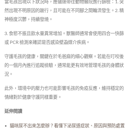
當毛孩出現以下狀況時，應儘速帶往動物醫院進行篩檢：1. 突
然出現不明原因的跛行，且可能在不同腳之間輪流發生。2. 精
神極度沉鬱，持續發燒。
3. 食慾不振且飲水量異常增加。獸醫師通常會使用四合一快篩
或 PCR 檢測來確認是否感染壁蝨媒介疾病。
守護毛孩的健康，關鍵在於毛爸麻的細心觀察。若能在叮咬後
的一個月內進行追蹤檢驗，通常能更有效地管理毛孩的身體狀
況。
此外，環境中的壓力也可能影響毛孩的免疫反應，維持穩定的
情緒對於健康守護同樣重要。
延伸閱讀
貓咪尿不出來怎麼辦？看懂下泌尿道症狀、原因與預防處置