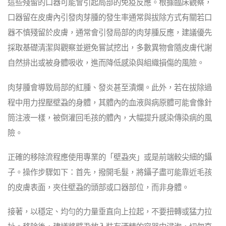
這些殘留的口器可能會引起局部的免疫反應。根據臨床觀察，
口器留在皮膚內引發肉芽腫的發生率通常與拔除方式有關若口
器不慎殘留於皮膚，通常會引發局部的肉芽腫反應，建議優先
採取基礎清潔與觀察並避免嘗試挖出，多數異物會隨皮膚代謝
自然排出或被身體吸收，進而降低感染與組織損傷的風險。
肉芽腫會導致局部的紅腫、發炎甚至潰爛。此外，若在拔除過
程中用力捏壓壁蝨的身體，其體內的血液與病原體可能會像針
筒注液一樣，被倒灌回毛孩的體內，大幅提升感染傳染病的風
險。
正確的移除流程應使用專業的「壁蝨夾」或是前端較尖細的鑷
子。操作步驟如下：首先，撥開毛髮，將鑷子盡可能靠近毛孩
的皮膚表面，夾住壁蝨的頭部或口器部位，而非身體。
接著，以穩定、均勻的力量垂直向上拉起，不要扭轉或猛力拉