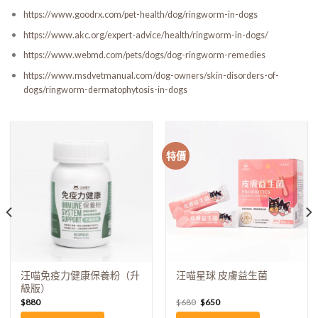
https://www.goodrx.com/pet-health/dog/ringworm-in-dogs
https://www.akc.org/expert-advice/health/ringworm-in-dogs/
https://www.webmd.com/pets/dogs/dog-ringworm-remedies
https://www.msdvetmanual.com/dog-owners/skin-disorders-of-
dogs/ringworm-dermatophytosis-in-dogs
特價
汪喵免疫力健康保養粉（升
汪喵星球 皮膚益生菌
級版）
$
880
$
680
$
650