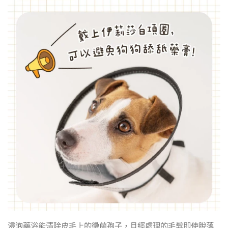
浸泡藥浴能清除皮毛上的黴菌孢子，且經處理的毛髮即使脫落