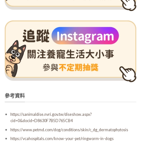
參考資料
https://sanimaldise.nvri.gov.tw/diseshow.aspx?
cid=0&docid=D8630F7B5D765CB4
https://www.petmd.com/dog/conditions/skin/c_dg_dermatophytosis
https://vcahospitals.com/know-your-pet/ringworm-in-dogs