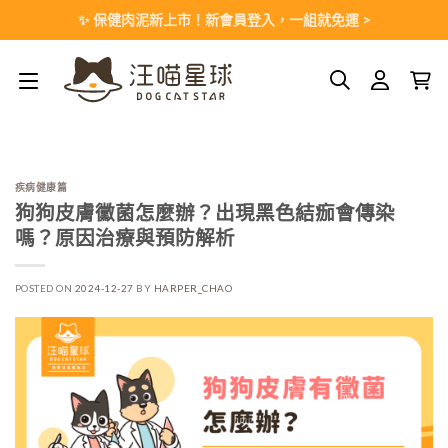
Skip
✨ 保健肉泥新上市！新會員登入，一組就免運 >
to
content
疾病健康篇
狗狗皮膚黴菌怎麼辦？出現黑色結痂會傳染
嗎？原因治療與預防解析
POSTED ON
2024-12-27
BY
HARPER_CHAO