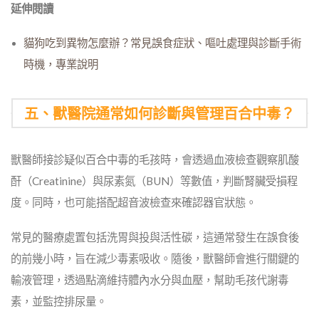
延伸閱讀
貓狗吃到異物怎麼辦？常見誤食症狀、嘔吐處理與診斷手術
時機，專業說明
五、獸醫院通常如何診斷與管理百合中毒？
獸醫師接診疑似百合中毒的毛孩時，會透過血液檢查觀察肌酸
酐（Creatinine）與尿素氮（BUN）等數值，判斷腎臟受損程
度。同時，也可能搭配超音波檢查來確認器官狀態。
常見的醫療處置包括洗胃與投與活性碳，這通常發生在誤食後
的前幾小時，旨在減少毒素吸收。隨後，獸醫師會進行關鍵的
輸液管理，透過點滴維持體內水分與血壓，幫助毛孩代謝毒
素，並監控排尿量。