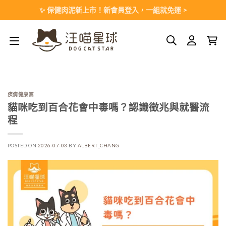
Skip
✨ 保健肉泥新上市！新會員登入，一組就免運 >
to
content
疾病健康篇
貓咪吃到百合花會中毒嗎？認識徵兆與就醫流
程
POSTED ON
2026-07-03
BY
ALBERT_CHANG