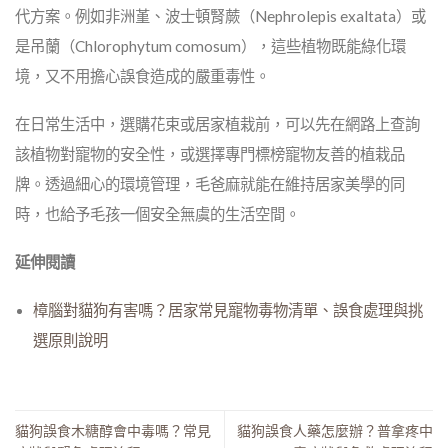
代方案。例如非洲堇、波士頓腎蕨（Nephrolepis exaltata）或
是吊蘭（Chlorophytum comosum），這些植物既能綠化環
境，又不用擔心誤食造成的嚴重毒性。
在日常生活中，選購花束或居家植栽前，可以先在網路上查詢
該植物對寵物的安全性，或選擇專門標榜寵物友善的植栽品
牌。透過細心的環境管理，毛爸麻就能在維持居家美學的同
時，也給予毛孩一個安全無虞的生活空間。
延伸閱讀
樟腦對貓狗有害嗎？居家常見寵物毒物清單、誤食處理與挑
選原則說明
貓狗誤食木糖醇會中毒嗎？常見
貓狗誤食人藥怎麼辦？普拿疼中