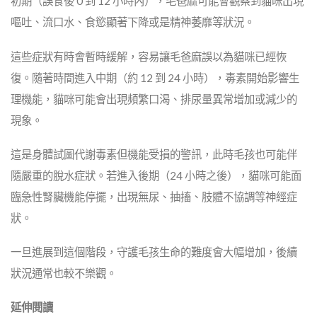
初期（誤食後 0 到 12 小時內），毛爸麻可能會觀察到貓咪出現
嘔吐、流口水、食慾顯著下降或是精神萎靡等狀況。
這些症狀有時會暫時緩解，容易讓毛爸麻誤以為貓咪已經恢
復。隨著時間進入中期（約 12 到 24 小時），毒素開始影響生
理機能，貓咪可能會出現頻繁口渴、排尿量異常增加或減少的
現象。
這是身體試圖代謝毒素但機能受損的警訊，此時毛孩也可能伴
隨嚴重的脫水症狀。若進入後期（24 小時之後），貓咪可能面
臨急性腎臟機能停擺，出現無尿、抽搐、肢體不協調等神經症
狀。
一旦進展到這個階段，守護毛孩生命的難度會大幅增加，後續
狀況通常也較不樂觀。
延伸閱讀