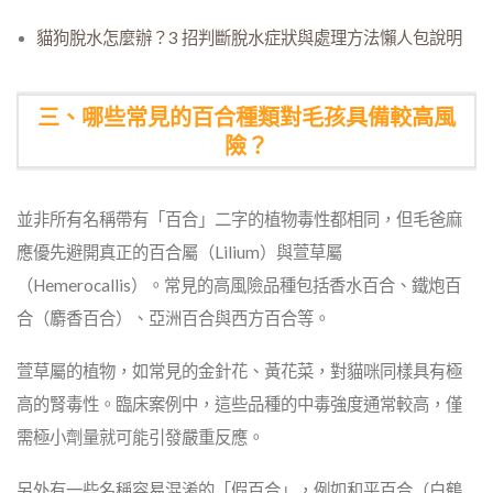
貓狗脫水怎麼辦？3 招判斷脫水症狀與處理方法懶人包說明
三、哪些常見的百合種類對毛孩具備較高風
險？
並非所有名稱帶有「百合」二字的植物毒性都相同，但毛爸麻
應優先避開真正的百合屬（Lilium）與萱草屬
（Hemerocallis）。常見的高風險品種包括香水百合、鐵炮百
合（麝香百合）、亞洲百合與西方百合等。
萱草屬的植物，如常見的金針花、黃花菜，對貓咪同樣具有極
高的腎毒性。臨床案例中，這些品種的中毒強度通常較高，僅
需極小劑量就可能引發嚴重反應。
另外有一些名稱容易混淆的「假百合」，例如和平百合（白鶴