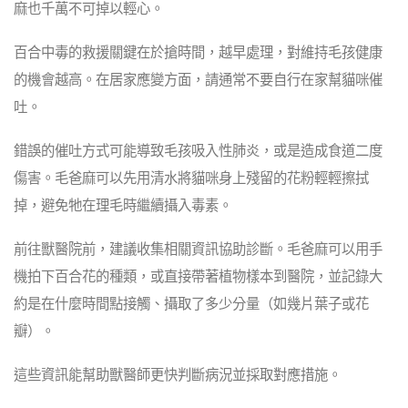
麻也千萬不可掉以輕心。
百合中毒的救援關鍵在於搶時間，越早處理，對維持毛孩健康
的機會越高。在居家應變方面，請通常不要自行在家幫貓咪催
吐。
錯誤的催吐方式可能導致毛孩吸入性肺炎，或是造成食道二度
傷害。毛爸麻可以先用清水將貓咪身上殘留的花粉輕輕擦拭
掉，避免牠在理毛時繼續攝入毒素。
前往獸醫院前，建議收集相關資訊協助診斷。毛爸麻可以用手
機拍下百合花的種類，或直接帶著植物樣本到醫院，並記錄大
約是在什麼時間點接觸、攝取了多少分量（如幾片葉子或花
瓣）。
這些資訊能幫助獸醫師更快判斷病況並採取對應措施。