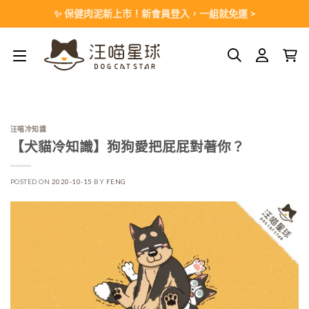
Skip
✨ 保健肉泥新上市！新會員登入，一組就免運 >
to
content
汪喵冷知識
【犬貓冷知識】狗狗愛把屁屁對著你？
POSTED ON
2020-10-15
BY
FENG