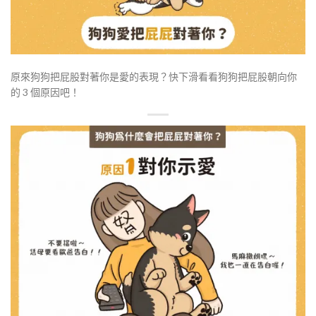
原來狗狗把屁股對著你是愛的表現
？快下滑看
看狗狗把屁股朝向你
的 3 個原因吧！