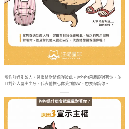
當狗群遇到敵人，習慣背對背保護彼此。當狗狗用屁股對著你，並
且對外人露出尖牙，代表他擔心你受到傷害、想要保護你。