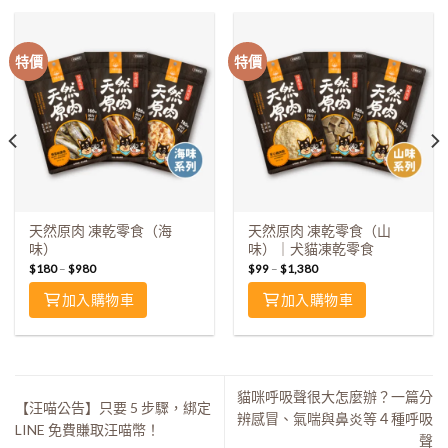
特價
特價
天然原肉 凍乾零食（海
天然原肉 凍乾零食（山
味）
味）｜犬貓凍乾零食
$
180
–
$
980
$
99
–
$
1,380
加入購物車
加入購物車
貓咪呼吸聲很大怎麼辦？一篇分
【汪喵公告】只要 5 步驟，綁定
辨感冒、氣喘與鼻炎等４種呼吸
LINE 免費賺取汪喵幣！
聲