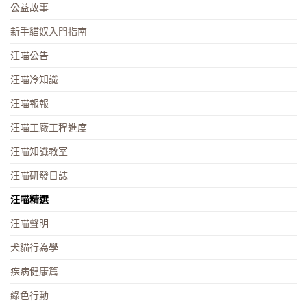
公益故事
新手貓奴入門指南
汪喵公告
汪喵冷知識
汪喵報報
汪喵工廠工程進度
汪喵知識教室
汪喵研發日誌
汪喵精選
汪喵聲明
犬貓行為學
疾病健康篇
綠色行動