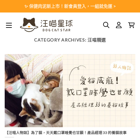
Skip
✨ 保健肉泥新上市！新會員登入，一組就免運 >
to
content
CATEGORY ARCHIVES:
汪喵精選
【汪喵人物誌】為了貓，天天戴口罩睡覺也甘願！產品經理 33 的養貓故事