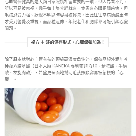
心血管保健真的是犬貓日常照護相當重要的一環，但因為看不到，
所以容易被忽視。幾乎每十隻犬貓就有一隻患有心臟相關疾病，但
毛孩忍受力強、狀況不明顯時容易被輕忽，因此往往當病情嚴重時
才受到警覺及重視，而品種遺傳、年紀老化和肥胖都可能引起心臟
問題。
複方 ＋ 好的保存形式，心臟保養加乘！
除了原本就對心血管有益的頂級高濃度魚油外，保養品額外添加４
種複方胺基酸（日本大廠 KANEKA 專利輔酶 Q10、精胺酸、牛磺
酸、左旋肉鹼），希望更全面地幫助毛孩照顧容易被忽視的「心
臟」。