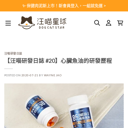
Skip
✨ 保健肉泥新上市！新會員登入，一組就免運 >
to
content
汪喵研發日誌
【汪喵研發日誌 #20】心臟魚油的研發歷程
POSTED ON
2020-07-21
BY
WAYNE JAO