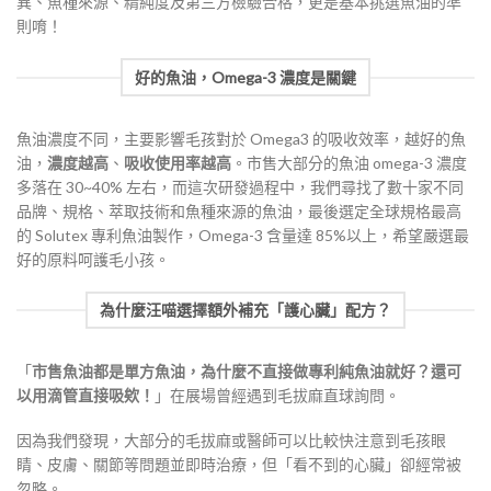
異、魚種來源、精純度及第三方檢驗合格，更是基本挑選魚油的準
則唷！
好的魚油，Omega-3 濃度是關鍵
魚油濃度不同，主要影響毛孩對於 Omega3 的吸收效率，越好的魚
油，
濃度越高
、
吸收使用率越高
。市售大部分的魚油 omega-3 濃度
多落在 30~40% 左右，而這次研發過程中，我們尋找了數十家不同
品牌、規格、萃取技術和魚種來源的魚油，最後選定全球規格最高
的 Solutex 專利魚油製作，Omega-3 含量達 85%以上，希望嚴選最
好的原料呵護毛小孩。
為什麼汪喵選擇額外補充「護心臟」配方？
「
市售魚油都是單方魚油，為什麼不直接做專利純魚油就好？還可
以用滴管直接吸欸！
」在展場曾經遇到毛拔麻直球詢問。
因為我們發現，大部分的毛拔麻或醫師可以比較快注意到毛孩眼
睛、皮膚、關節等問題並即時治療，但「看不到的心臟」卻經常被
忽略。