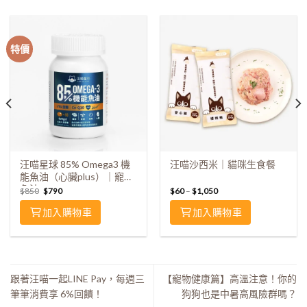
特價
汪喵星球 85% Omega3 機
汪喵沙西米｜貓咪生食餐
能魚油（心臟plus）｜寵物
魚油
$
850
$
790
$
60
–
$
1,050
加入購物車
加入購物車
跟著汪喵一起LINE Pay，每週三
【寵物健康篇】高溫注意！你的
筆筆消費享 6%回饋！
狗狗也是中暑高風險群嗎？