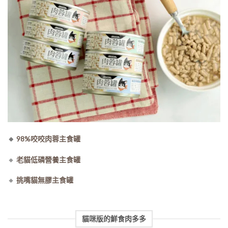
🔸
98%咬咬肉蓉主食罐
🔸
老貓低磷營養主食罐
🔸
挑嘴貓無膠主食罐
貓咪版的鮮食肉多多