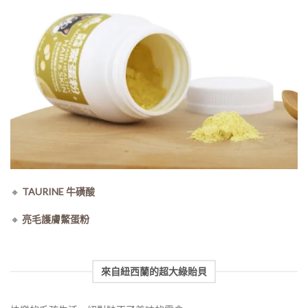
🔸
TAURINE 牛磺酸
🔸
亮毛護膚鱉蛋粉
來自紐西蘭的超大綠貽貝