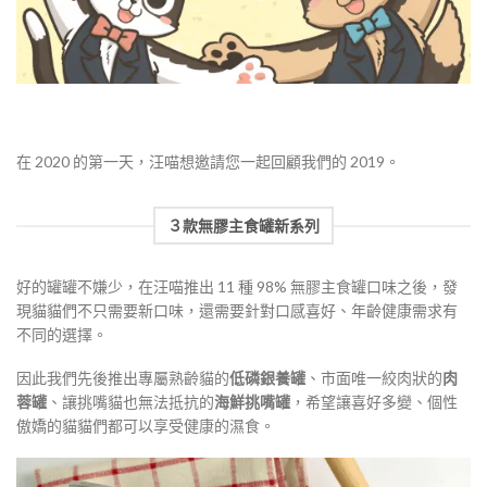
在 2020 的第一天，汪喵想邀請您一起回顧我們的 2019。
３款無膠主食罐新系列
好的罐罐不嫌少，在汪喵推出 11 種 98% 無膠主食罐口味之後，發
現貓貓們不只需要新口味，還需要針對口感喜好、年齡健康需求有
不同的選擇。
因此我們先後推出專屬熟齡貓的
低磷銀養罐
、市面唯一絞肉狀的
肉
蓉罐
、讓挑嘴貓也無法抵抗的
海鮮挑嘴罐
，希望讓喜好多變、個性
傲嬌的貓貓們都可以享受健康的濕食。