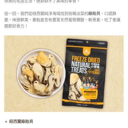
快樂的毛孩生活，絕對缺不了美味的零食。
這一回，我們從紐西蘭純淨海域找到俗稱淡菜的
綠貽貝
，口感酥
脆、味道鮮美，重點是含有豐富天然葡萄糖胺、軟骨素，吃了會讓
關節好骨力！
🔸
紐西蘭綠貽貝