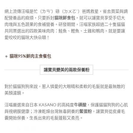
網上流傳汪喵是忙（ㄌㄢˇ）碌（ㄉㄨㄛˋ）爸媽救星，省去買菜與調
配營養品的麻煩，只要拆封
貓咪鮮食包
，就可以讓寶貝享受手切大
肉塊與五色蔬果的食補營養。
研發期間，汪喵家族超過二十隻貓貓
共同票選出的四款美味肉肉：鮭魚、鰹魚、土雞和鴨肉。就是要讓
愛咬咬的貓咪大快朵頤！
🔸
貓咪95%鮮肉主食餐包
讓寶貝變美的兩款保養粉
對於貓貓狗狗來說，惹人憐愛的大眼睛和柔軟的毛髮就是最無敵的
美顏濾鏡。
汪喵嚴選來自日本 KASANO 的高純度
牛磺酸
，保護貓貓狗狗的心肌
與視網膜健康；冷凍乾燥台灣無毒飼養的
鱉蛋粉
，讓寶貝從皮膚毛
囊開始保養，生長出來的毛髮蓬鬆又柔亮。