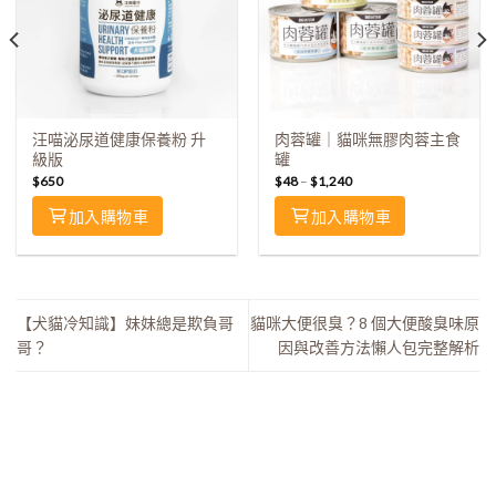
汪喵泌尿道健康保養粉 升
肉蓉罐｜貓咪無膠肉蓉主食
級版
罐
$
650
$
48
–
$
1,240
加入購物車
加入購物車
【犬貓冷知識】妹妹總是欺負哥
貓咪大便很臭？8 個大便酸臭味原
哥？
因與改善方法懶人包完整解析