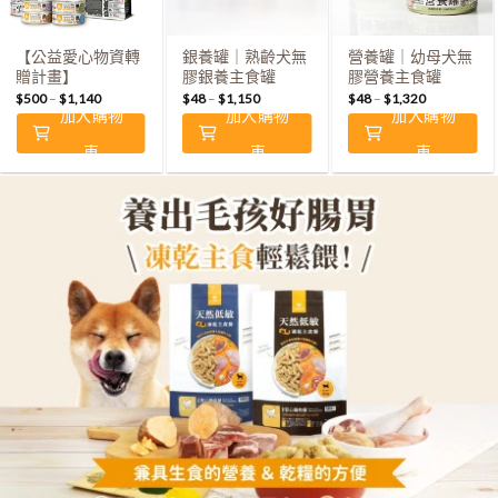
【公益愛心物資轉
銀養罐｜熟齡犬無
營養罐｜幼母犬無
贈計畫】
膠銀養主食罐
膠營養主食罐
$
500
–
$
1,140
$
48
–
$
1,150
$
48
–
$
1,320
加入購物
加入購物
加入購物
車
車
車