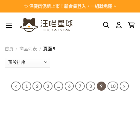
Skip
✨ 保健肉泥新上市！新會員登入，一組就免運 >
to
content
首頁
/
商品列表
/
頁面 9
1
2
3
...
6
7
8
9
10