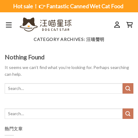
Skip
Hot sale！👉 Fantastic Canned Wet Cat Food
to
content
CATEGORY ARCHIVES:
汪喵聲明
Nothing Found
It seems we can’t find what you’re looking for. Perhaps searching
can help.
熱門文章