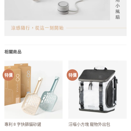
相關商品
特價
特價
專利 8 字快篩貓砂鏟
汪喵小方塊 寵物外出包