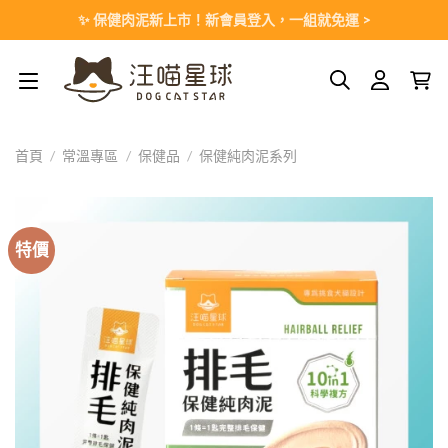
Skip
✨ 保健肉泥新上市！新會員登入，一組就免運 >
to
content
首頁
/
常溫專區
/
保健品
/
保健純肉泥系列
特價