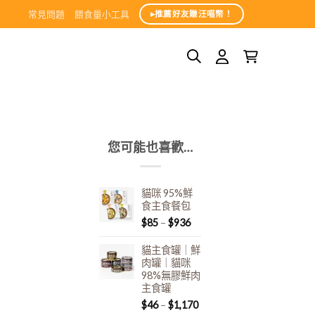
常見問題
餵食量小工具
▸推薦好友賺汪喵幣！
您可能也喜歡…
貓咪 95%鮮
食主食餐包
$
85
–
$
936
貓主食罐｜鮮
肉罐｜貓咪
98%無膠鮮肉
主食罐
$
46
–
$
1,170