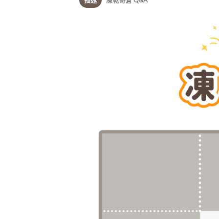
描述
凍乾寄倉 Q&A