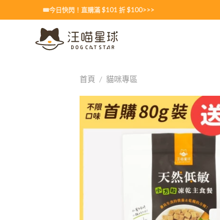
Skip
🎟️今日快閃！直購滿 $101 折 $100>>>
to
content
首頁
/
貓咪專區