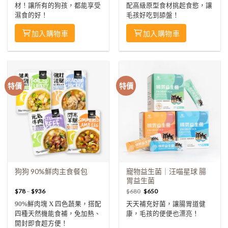
材！讓所有的狗孩，都能享受
配高級原型食材挑起食慾，讓
濕食的好！
毛孩好吃到舔盤！
加入購物車
加入購物車
特價
特價
狗狗 90%鮮肉主食餐包
寵物益生菌｜汪喵星球 腸
胃益生菌
$
78
–
$
936
$
680
$
650
90%鮮肉塊 X 四色蔬果，搭配
天天補充好菌，讓腸胃道健
四種天然機能食補，免加熱、
康，毛孩的便便也漂亮！
開封即食超方便！