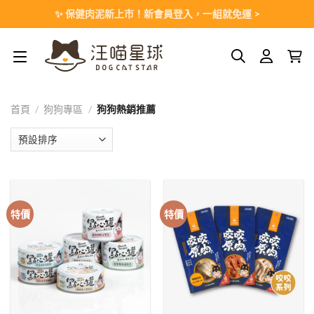
Skip
✨ 保健肉泥新上市！新會員登入，一組就免運 >
to
content
首頁
/
狗狗專區
/
狗狗熱銷推薦
特價
特價