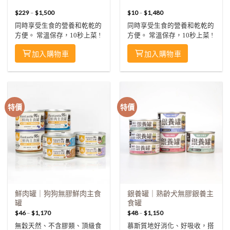
$
229
–
$
1,500
$
10
–
$
1,480
同時享受生食的營養和乾乾的
同時享受生食的營養和乾乾的
方便。 常溫保存，10秒上菜 !
方便。 常溫保存，10秒上菜 !
加入購物車
加入購物車
特價
特價
鮮肉罐｜狗狗無膠鮮肉主食
銀養罐｜熟齡犬無膠銀養主
罐
食罐
$
46
–
$
1,170
$
48
–
$
1,150
無穀天然、不含膠類、頂級食
慕斯質地好消化、好吸收，搭