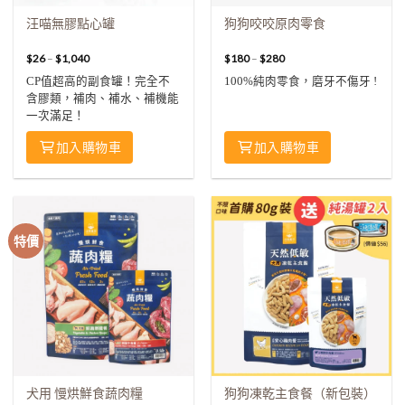
汪喵無膠點心罐
狗狗咬咬原肉零食
$
26
–
$
1,040
$
180
–
$
280
CP值超高的副食罐！完全不
100%純肉零食，磨牙不傷牙 !
含膠類，補肉、補水、補機能
一次滿足！
加入購物車
加入購物車
特價
犬用 慢烘鮮食蔬肉糧
狗狗凍乾主食餐（新包裝）