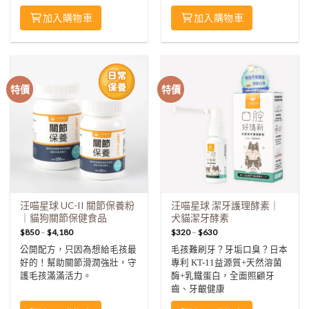
加入購物車
加入購物車
特價
特價
汪喵星球 UC-II 關節保養粉
汪喵星球 潔牙護理酵素｜
｜貓狗關節保健食品
犬貓潔牙酵素
$
850
–
$
4,180
$
320
–
$
630
公開配方，只因為想給毛孩最
毛孩難刷牙？牙垢口臭？日本
好的！幫助關節滑潤強壯，守
專利 KT-11益源質+天然溶菌
護毛孩滿滿活力。
酶+乳鐵蛋白，全面照顧牙
齒、牙齦健康