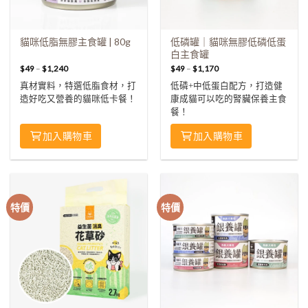
貓咪低脂無膠主食罐 | 80g
低磷罐｜貓咪無膠低磷低蛋
白主食罐
$
49
–
$
1,240
$
49
–
$
1,170
真材實料，特選低脂食材，打
低磷+中低蛋白配方，打造健
造好吃又營養的貓咪低卡餐！
康成貓可以吃的腎臟保養主食
餐！
加入購物車
加入購物車
特價
特價