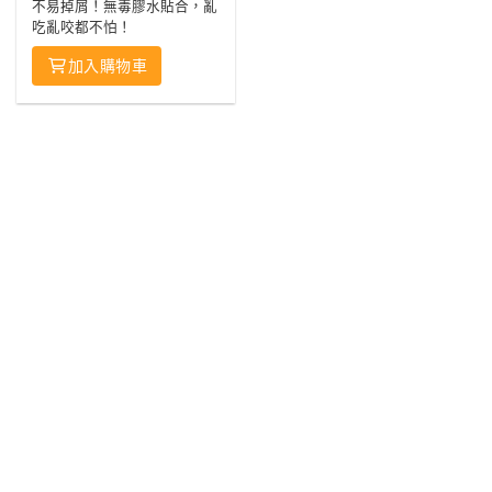
不易掉屑！無毒膠水貼合，亂
吃亂咬都不怕！
加入購物車