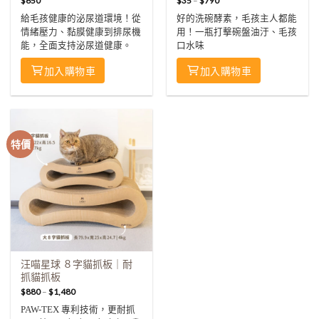
$
650
$
35
–
$
790
給毛孩健康的泌尿道環境！從
好的洗碗酵素，毛孩主人都能
情緒壓力、黏膜健康到排尿機
用！一瓶打擊碗盤油汙、毛孩
能，全面支持泌尿道健康。
口水味
加入購物車
加入購物車
特價
汪喵星球 ８字貓抓板｜耐
抓貓抓板
$
880
–
$
1,480
PAW-TEX 專利技術，更耐抓