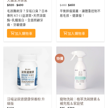
犬貓潔牙酵素
$
320
–
$
630
$
680
$
650
毛孩難刷牙？牙垢口臭？日本
平衡胖瘦菌叢，讓體重控制不
專利 KT-11益源質+天然溶菌
易毛孩，健康瘦！
酶+乳鐵蛋白，全面照顧牙
齒、牙齦健康
加入購物車
加入購物車
特價
汪喵泌尿道健康保養粉 升
寵物洗碗｜植萃洗碗酵素＆
級版
補充瓶＆家庭號