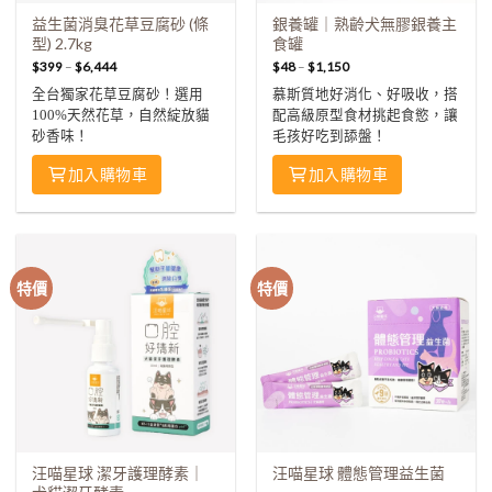
益生菌消臭花草豆腐砂 (條
銀養罐｜熟齡犬無膠銀養主
型) 2.7kg
食罐
$
399
–
$
6,444
$
48
–
$
1,150
全台獨家花草豆腐砂！選用
慕斯質地好消化、好吸收，搭
100%天然花草，自然綻放貓
配高級原型食材挑起食慾，讓
砂香味！
毛孩好吃到舔盤！
加入購物車
加入購物車
特價
特價
汪喵星球 潔牙護理酵素｜
汪喵星球 體態管理益生菌