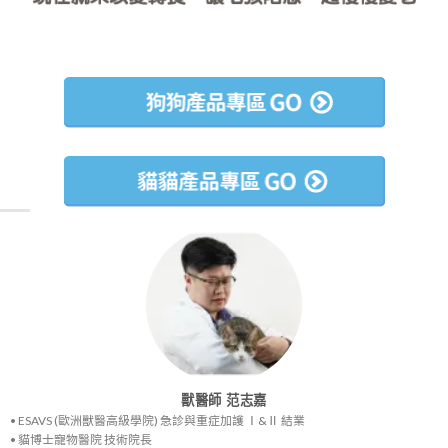
獸醫師 范志嘉
• ESAVS (歐洲獸醫高級學院) 急診與重症加護 Ⅰ&Ⅱ 結業
• 貓博士寵物醫院 技術院長