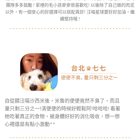
團隊多多鼓勵 ! 家裡的毛小孩麥麥很喜歡吃! 以後除了自己做的肉泥
以外，有一個安心的好選擇可以搭配真好! 汪喵星球要好好加油，繼
續堅持哦 !
自從餵汪喵沙西米後，米魯的便便竟然不臭了，而且
量只剩三分之一!清便便的時候好輕鬆阿!哈哈哈! 看著
她吃著真正的食物，被身體好好的消化吸收，想一想
心裡還是有點小激動^^