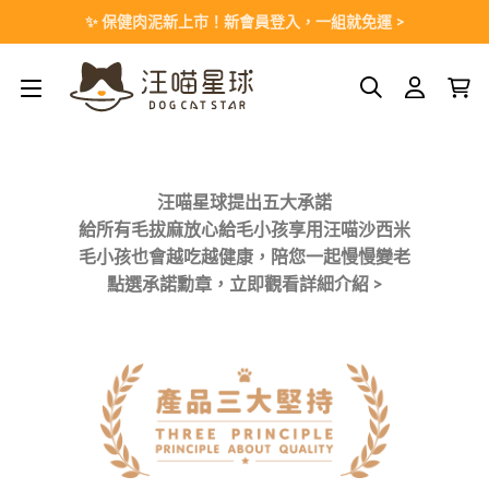
Skip
✨ 保健肉泥新上市！新會員登入，一組就免運 >
to
content
汪喵星球提出五大承諾
給所有毛拔麻放心給毛小孩享用汪喵沙西米
毛小孩也會越吃越健康，陪您一起慢慢變老
點選承諾勳章，立即觀看詳細介紹 >