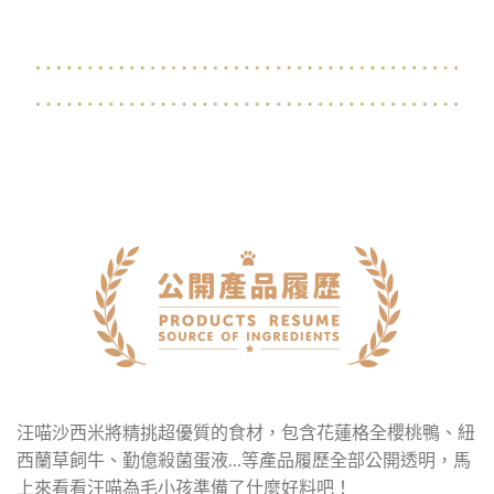
汪喵沙西米將精挑超優質的食材，包含花蓮格全櫻桃鴨、紐
西蘭草飼牛、勤億殺菌蛋液…等產品履歷全部公開透明，馬
上來看看汪喵為毛小孩準備了什麼好料吧！