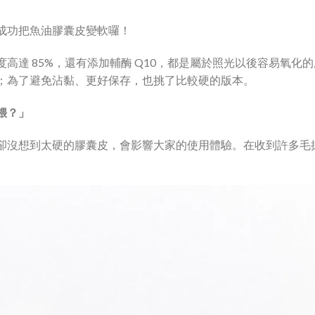
成功把魚油膠囊皮變軟囉！
高達 85%，還有添加輔酶 Q10，都是屬於照光以後容易氧化
；為了避免沾黏、更好保存，也挑了比較硬的版本。
餵？」
卻沒想到太硬的膠囊皮，會影響大家的使用體驗。在收到許多毛