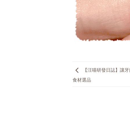
【汪喵研發日誌】讓牙口
食材選品