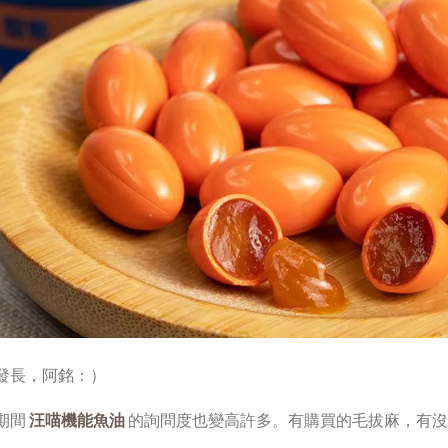
發長，阿銘：）
期間
汪喵機能魚油
的詢問度也變高許多。有購買的毛拔麻，有沒