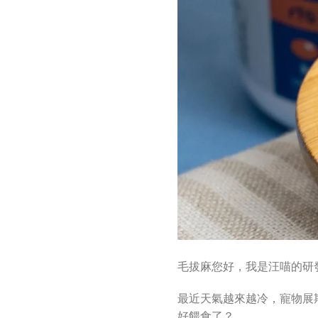
毛拔麻您好，我是汪喵的研
最近天氣越來越冷，寵物展
好餵食了？