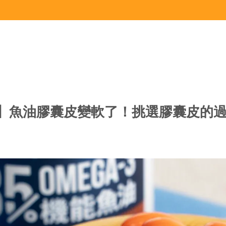
】魚油膠囊皮變軟了！挑選膠囊皮的
球