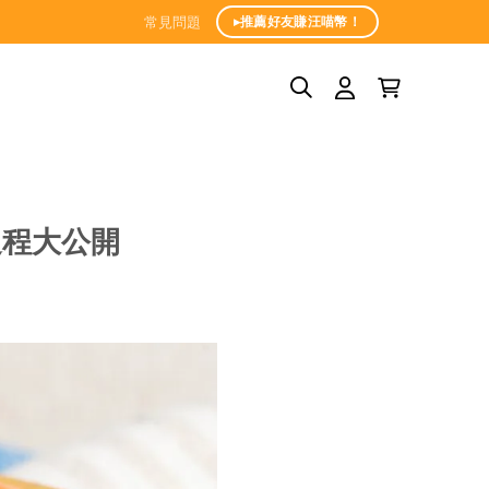
常見問題
▸推薦好友賺汪喵幣！
過程大公開