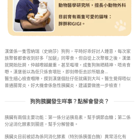
漢堡係一隻雪納瑞（史納莎）狗狗，平時好乖好討人鍾意，每次家
族聚餐都會收到好多「加餸」同零食。但自從上次聚餐之後，漢堡
就開始肚屙，仲越嚟越嚴重，甚至嘔埋，成隻狗無晒精神、唔肯食
嘢。漢堡爸以為佢只係食壞肚，即刻帶佢去診所驗身…
醫生細心檢查嗰陣，摸到漢堡個肚仔佢就痛到大叫。醫生覺得唔似
普通腸胃炎，好大機會係急性胰臟炎，建議要做進一步檢查！
狗狗胰臟發生咩事？點解會發炎？
胰臟有兩個主要功能：第一係分泌胰島素，幫手調節血糖；第二係
分泌消化酵素到腸道，幫手分解營養。
胰臟炎目前被認為係同消化酵素（特別係胰蛋白酶）異常活化有