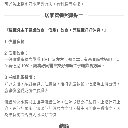
可以防止脫水同電解質流失，有利腸胃修復。
居家營養照護貼士
『胰臟炎主子建議改食「低脂」飲食，等胰臟好好休息。』
1. 少量多餐
2.
低脂飲食：
一般建議脂肪含量喺 10-15% 左右；如果本身有高血脂或過肥，甚
至要低過 10%。
請務必同醫生夾好最啱主子嘅飲食方案。
3. 戒掉亂餵習慣：
好返之後，絕對要避開油膩嘢，維持少量多餐、低脂為主嘅習慣，
廢事復發變成慢性胰臟炎。
漢堡爸決定聽醫生話畀漢堡住院。住院期間會打點滴、止嘔針同止
痛，等佢舒服啲。如果佢仲係唔肯食嘢，醫生可能會考慮灌食，因
為唯有食得落嘢先可以好得快。
結論