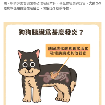
關，呢啲酵素會倒頭嚟破壞胰臟本身，甚至傷害周邊器官。
大約 2/3
嘅狗狗係屬於急性胰臟炎，其餘 1/3 就係慢性。