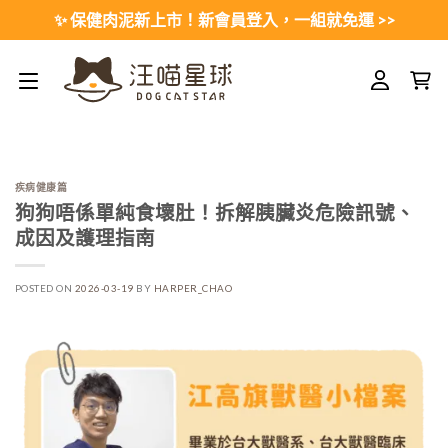
Skip
✨ 保健肉泥新上市！新會員登入，一組就免運 >>
to
content
疾病健康篇
狗狗唔係單純食壞肚！拆解胰臟炎危險訊號、
成因及護理指南
POSTED ON
2026-03-19
BY
HARPER_CHAO