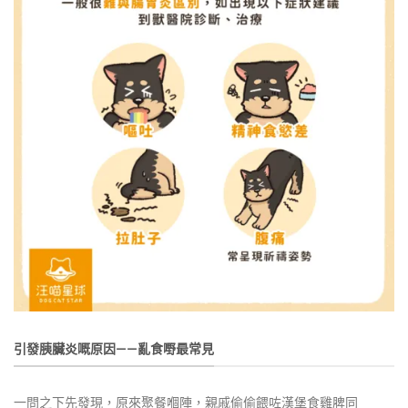
引發胰臟炎嘅原因——亂食嘢最常見
一問之下先發現，原來聚餐嗰陣，親戚偷偷餵咗漢堡食雞脾同