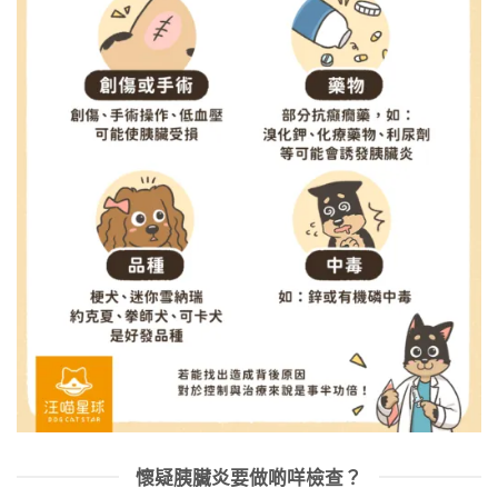
懷疑胰臟炎要做啲咩檢查？