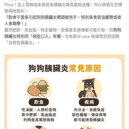
Pizza！加上雪納瑞本身就係胰臟炎嘅高風險品種，所以病情先至爆
發得咁犀利。
『飲食不當係引起狗狗胰臟炎嘅頭號兇手，特別係食到油膩嘢或者
人食嘅嘢！』
雖然肥胖、高血脂、特定藥物、受傷甚至遺傳都可能引發，但
狗狗
胰臟炎特別同「病從口入」有關
。亦有部分 case 係搵唔到原因嘅
「自發性胰臟炎」。