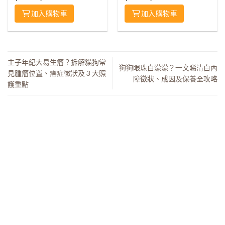
加入購物車
加入購物車
主子年紀大易生瘤？拆解貓狗常
狗狗眼珠白濛濛？一文睇清白內
見腫瘤位置、癌症徵狀及 3 大照
障徵狀、成因及保養全攻略
護重點