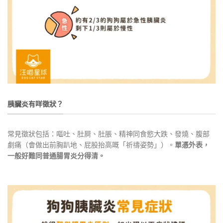
胰臟炎有咩徵狀？
常見徵狀包括：嘔吐、肚屙、肚脹、精神同食慾大跌、發燒、腹部
劇痛（會做出前胸趴地、屁股抬高嘅「祈禱姿勢」）。
單憑外表，
一般好難同普通腸胃炎分得清。