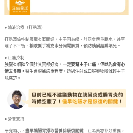
● 輸液治療（打點滴）
打點滴係控制胰臟炎嘅關鍵。主子因為嘔、肚屙會嚴重脫水，甚至
離子不平衡。
輸液幫手補充水分同電解質，預防胰臟組織壞死。
●
止痛控制
胰臟炎嗰陣全個肚其實都好痛，
一定要幫主子止痛，佢哋先會有心
情去食嘢。
醫生會根據嚴重程度，透過注射或口服藥物嚟減輕主子
嘅痛楚。
● 營養支持
研究顯示，
盡早讓腸胃攝取營養係康復關鍵
。止嘔藥亦都好重要，