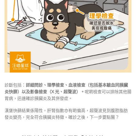
診斷包括：
詳細問診、理學檢查、血液檢查（包括基本驗血同胰臟
炎快篩）以及影像檢查（X 光、超聲波）。
呢啲檢查可以排除其他腸
胃病，迅速確診胰臟炎及其併發症。
漢堡快篩結果係陽性，肝腎指數亦有啲偏高，超聲波見到腹腔脂肪
發炎變亮，完全符合胰臟炎特徵。確診之後，下一步要點醫？