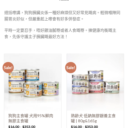
總括嚟講，狗狗胰臟炎係一種好麻煩但又好常見嘅病。輕微嗰陣同
腸胃炎好似，但嚴重起上嚟會有好多併發症。
平時一定要忍手，唔好餵油膩嘢或者人食嘅嘢。揀健康均衡嘅主
食，先係守護主子胰臟嘅最好方法！
Sale!
Sale!
狗狗主食罐 犬用95%鮮肉
熟齡犬 低鈉無膠銀養主食
無膠主食罐
罐 | 80g&165g
$
16.00
–
$
353.00
$
16.00
–
$
353.00