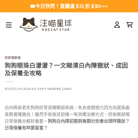
Skip
🎟️今日快閃！直購滿 $31 折 $30>>>
to
content
疾病健康篇
狗狗眼珠白濛濛？一文睇清白內障徵狀、成因
及保養全攻略
POSTED ON
2026-03-19
BY
HARPER_CHAO
白內障係老年狗狗好常見嘅眼部疾病，失去夜間視力同方向感係最
易察覺嘅徵兆！雖然手術係目前唯一有效嘅治療方式，但係眼部嘅
日常保養亦都好重要。
狗狗白內障初期到後期分別會出現咩徵狀？
日常保養有咩要留意？