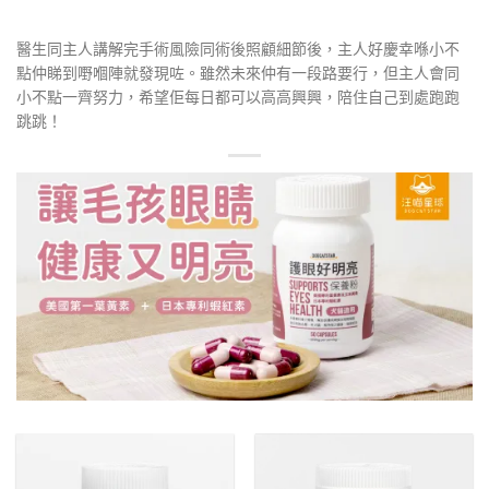
醫生同主人講解完手術風險同術後照顧細節後，主人好慶幸喺小不
點仲睇到嘢嗰陣就發現咗。雖然未來仲有一段路要行，但主人會同
小不點一齊努力，希望佢每日都可以高高興興，陪住自己到處跑跑
跳跳！