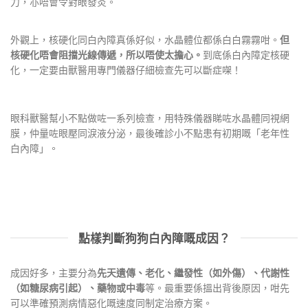
力，亦唔會令對眼發炎。
外觀上，核硬化同白內障真係好似，水晶體位都係白白霧霧咁。
但
核硬化唔會阻擋光線傳遞，所以唔使太擔心。
到底係白內障定核硬
化，一定要由獸醫用專門儀器仔細檢查先可以斷症㗎！
眼科獸醫幫小不點做咗一系列檢查，用特殊儀器睇咗水晶體同視網
膜，仲量咗眼壓同淚液分泌，最後確診小不點患有初期嘅「老年性
白內障」。
點樣判斷狗狗白內障嘅成因？
成因好多，主要分為
先天遺傳、老化、繼發性（如外傷）、代謝性
（如糖尿病引起）、藥物或中毒
等。最重要係搵出背後原因，咁先
可以準確預測病情惡化嘅速度同制定治療方案。