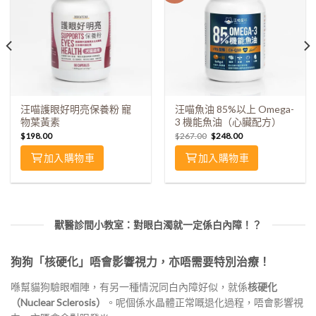
汪喵護眼好明亮保養粉 寵
汪喵魚油 85%以上 Omega-
物葉黃素
3 機能魚油（心臟配方）
$
198.00
$
267.00
$
248.00
加入購物車
加入購物車
獸醫診間小教室：對眼白濁就一定係白內障！？
狗狗「核硬化」唔會影響視力，亦唔需要特別治療！
喺幫貓狗驗眼嗰陣，有另一種情況同白內障好似，就係
核硬化
（Nuclear Sclerosis）
。呢個係水晶體正常嘅退化過程，唔會影響視