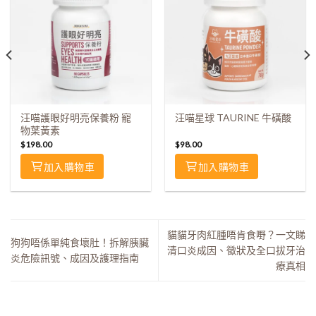
汪喵護眼好明亮保養粉 寵
汪喵星球 TAURINE 牛磺酸
物葉黃素
$
198.00
$
98.00
加入購物車
加入購物車
貓貓牙肉紅腫唔肯食嘢？一文睇
狗狗唔係單純食壞肚！拆解胰臟
清口炎成因、徵狀及全口拔牙治
炎危險訊號、成因及護理指南
療真相