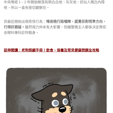
中央喺呢 1 – 2 年開始睇落有啲白白地、灰灰地，好似人嘅白內障
咁，所以一直有密切觀察住。
但最近開始出現奇怪行為：
喺夜晚行路嗰陣，感覺佢對唔準方向，
行得好猶疑。
雖然視力仲未有大影響，但機警嘅主人都係決定帶佢
去眼科專科診所驗身。
延伸閱讀：老狗照顧手冊！飲食、保養及常見健康問題全攻略