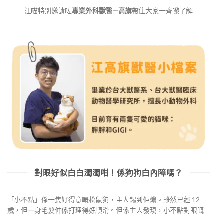
汪喵特別邀請咗
專業外科獸醫—高旗
帶住大家一齊嚟了解
對眼好似白白濁濁咁！係狗狗白內障嗎？
「小不點」係一隻好得意嘅松鼠狗，主人錫到佢燶。雖然已經 12
歲，但一身毛髮仲係打理得好順滑。但係主人發現，小不點對眼嘅