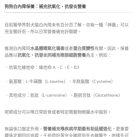
狗狗白內障保養：補充抗氧化、抗發炎營養
目前醫學界對犬貓白內障未有百分百了解，亦無一種「神藥」可以
完全醫好佢，所以日常營養補充好關鍵。
推測白內障同
水晶體嘅氧化傷害
或者
蛋白質變性
有關。因此，保養
品應以
抗氧化、抗發炎同補充眼部細胞營養
為主，例如：
．抗氧化維他命：維他命 A、C、E、B3
．氨基酸：L-牛磺酸（L-taurine）、半胱氨酸（Cysteine）
．其他成分：肌肽（L-carnosine）、麩胱甘肽（Glutathione）
呢啲成分可以喺日常飲食或者特定嘅寵物眼藥水中搵到。
無論係口服定外用，
營養補充喺疾病早期最有助延緩退化
。更重要
嘅係定期回診追蹤，千祈唔好等完全睇唔到先去睇醫生，咁樣先可