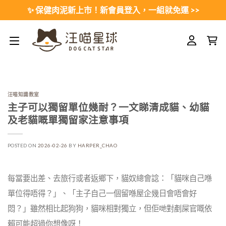
Skip
✨ 保健肉泥新上市！新會員登入，一組就免運 >>
to
content
汪喵知識教室
主子可以獨留單位幾耐？一文睇清成貓、幼貓
及老貓嘅單獨留家注意事項
POSTED ON
2026-02-26
BY
HARPER_CHAO
每當要出差、去旅行或者返鄉下，貓奴總會諗：「貓咪自己喺
單位得唔得？」、「主子自己一個留喺屋企幾日會唔會好
悶？」雖然相比起狗狗，貓咪相對獨立，但佢哋對剷屎官嘅依
賴可能超過你想像呀！