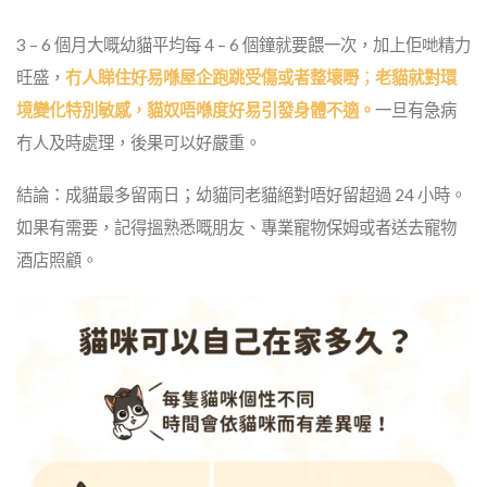
3 – 6 個月大嘅幼貓平均每 4 – 6 個鐘就要餵一次，加上佢哋精力
旺盛，
冇人睇住好易喺屋企跑跳受傷或者整壞嘢
；
老貓就對環
境變化特別敏感，貓奴唔喺度好易引發身體不適。
一旦有急病
冇人及時處理，後果可以好嚴重。
結論：成貓最多留兩日；幼貓同老貓絕對唔好留超過 24 小時。
如果有需要，記得搵熟悉嘅朋友、專業寵物保姆或者送去寵物
酒店照顧。