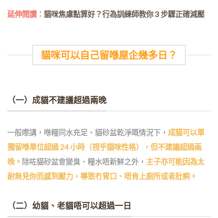
延伸閱讀：
貓咪焦慮點算好？行為訓練師教你 3 步驟正確減壓
貓咪可以自己留喺屋企幾多日？
（一）成貓不建議超過兩晚
一般嚟講，喺糧同水充足、貓砂盆乾淨嘅情況下，
成貓可以單
獨留喺單位超過 24 小時（視乎貓咪性格），但不建議超過兩
晚。
除咗貓砂盆會變臭、糧水唔新鮮之外，
主子亦可能因為太
耐無見你而感到壓力，導致冇胃口、唔肯上廁所或者肚痾。
（二）幼貓、老貓唔可以超過一日