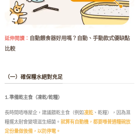
自動餵食器好用嗎？自動、手動款式優缺點
延伸閱讀：
比較
（一）確保糧水絕對充足
1. 準備乾主食（凍乾/乾糧）
長時間唔喺屋企，建議餵乾主食（例如
凍乾
、乾糧），因為濕
糧擺太耐會變壞滋生細菌。
就算有自動機，都要喺普通糧碗放
定份量做後備，以防停電。