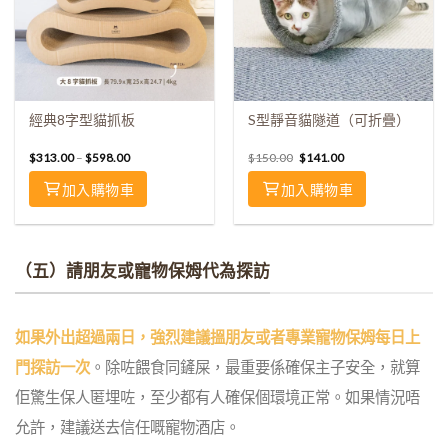
經典8字型貓抓板
S型靜音貓隧道（可折疊）
$
313.00
–
$
598.00
$
150.00
$
141.00
加入購物車
加入購物車
（五）請朋友或寵物保姆代為探訪
如果外出超過兩日，強烈建議搵朋友或者專業寵物保姆每日上
門探訪一次
。
除咗餵食同鏟屎，最重要係確保主子安全，就算
佢驚生保人匿埋咗，至少都有人確保個環境正常。如果情況唔
允許，建議送去信任嘅寵物酒店。