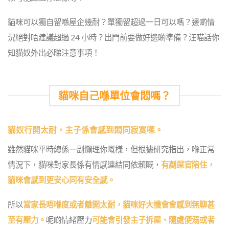
貓咪可以獨自留喺屋企幾耐？單獨留超過一日可以嗎？邊啲情
況絕對唔建議超過 24 小時？出門前要做好邊啲準備？汪喵話你
知貓奴外出必睇注意事項！
貓咪自己喺單位會悶嗎？
貓奴行開太耐，主子係會感到悶同寂寞㗎。
雖然貓咪平時總係一副懶理你嘅樣，但根據研究指出，喺正常
情況下，貓咪對家長係有情感連結同依賴嘅，
有剷屎官陪住，
貓咪會感到更安心同有安全感。
所以
當家長唔喺度或者離開太耐，貓咪好大機會會感到無聊甚
至有壓力。
呢啲情緒壓力
可能會引發主子拆屋、隨處便溺或者