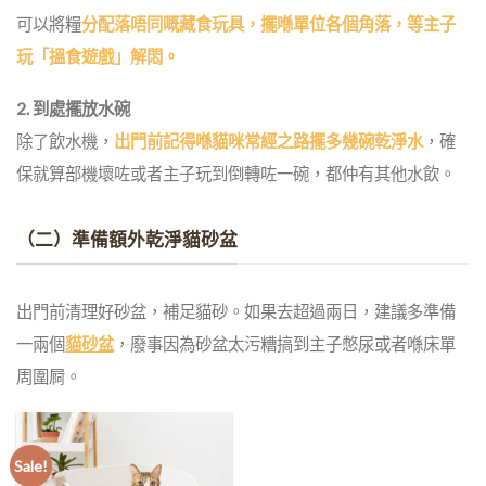
可以將糧
分配落唔同嘅藏食玩具，擺喺單位各個角落，等主子
玩「搵食遊戲」解悶。
2. 到處擺放水碗
除了飲水機，
出門前記得喺貓咪常經之路擺多幾碗乾淨水
，確
保就算部機壞咗或者主子玩到倒轉咗一碗，都仲有其他水飲。
（二）準備額外乾淨貓砂盆
出門前清理好砂盆，補足貓砂。如果去超過兩日，建議多準備
一兩個
貓砂盆
，廢事因為砂盆太污糟搞到主子憋尿或者喺床單
周圍屙。
Sale!