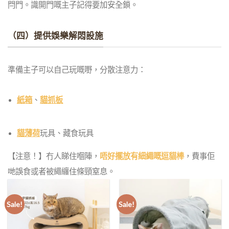
閂門。識開門嘅主子記得要加安全鎖。
（四）提供娛樂解悶設施
準備主子可以自己玩嘅嘢，分散注意力：
紙箱
、
貓抓板
貓薄荷
玩具、藏食玩具
【注意！】
冇人睇住嗰陣，
唔好擺放有細繩嘅逗貓棒
，費事佢
哋誤食或者被繩纏住條頸窒息。
Sale!
Sale!