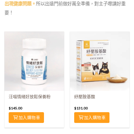
出現健康問題。
所以出遠門前做好萬全準備，對主子嚟講好重
要！
汪喵情緒好放鬆保養粉
紓壓胺基酸
$
145.00
$
131.00
加入購物車
加入購物車