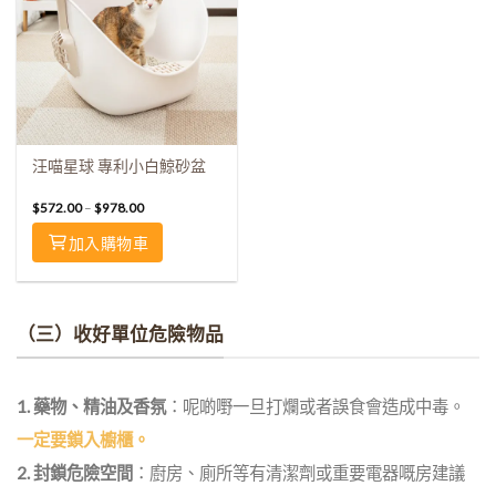
汪喵星球 專利小白鯨砂盆
$
572.00
–
$
978.00
加入購物車
（三）收好單位危險物品
1. 藥物、精油及香氛
：呢啲嘢一旦打爛或者誤食會造成中毒。
一定要鎖入櫥櫃。
2. 封鎖危險空間
：廚房、廁所等有清潔劑或重要電器嘅房建議