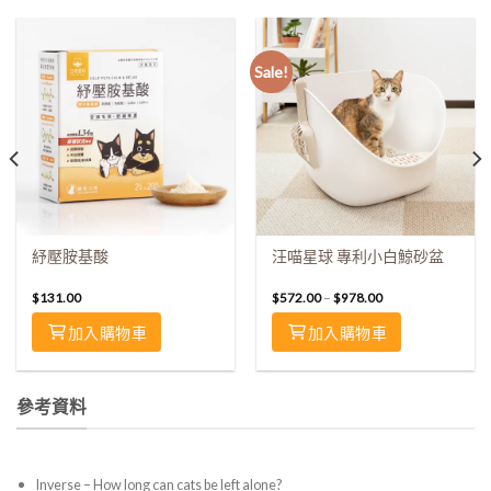
Sale!
紓壓胺基酸
汪喵星球 專利小白鯨砂盆
$
131.00
$
572.00
–
$
978.00
加入購物車
加入購物車
參考資料
Inverse – How long can cats be left alone?