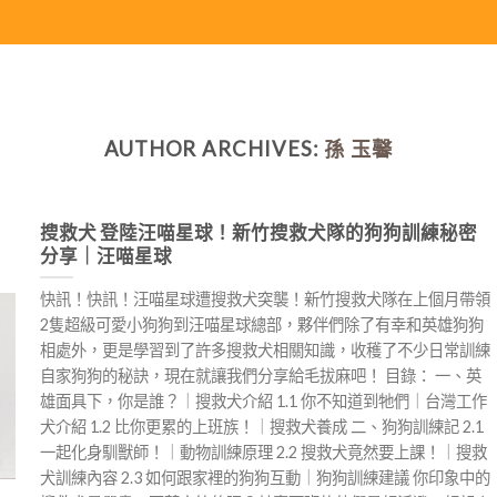
AUTHOR ARCHIVES:
孫 玉馨
搜救犬 登陸汪喵星球！新竹搜救犬隊的狗狗訓練秘密
分享｜汪喵星球
快訊！快訊！汪喵星球遭搜救犬突襲！新竹搜救犬隊在上個月帶領
2隻超級可愛小狗狗到汪喵星球總部，夥伴們除了有幸和英雄狗狗
相處外，更是學習到了許多搜救犬相關知識，收穫了不少日常訓練
自家狗狗的秘訣，現在就讓我們分享給毛拔麻吧！ 目錄： 一、英
雄面具下，你是誰？｜搜救犬介紹 1.1 你不知道到牠們｜台灣工作
犬介紹 1.2 比你更累的上班族！｜搜救犬養成 二、狗狗訓練記 2.1
一起化身馴獸師！｜動物訓練原理 2.2 搜救犬竟然要上課！｜搜救
犬訓練內容 2.3 如何跟家裡的狗狗互動｜狗狗訓練建議 你印象中的