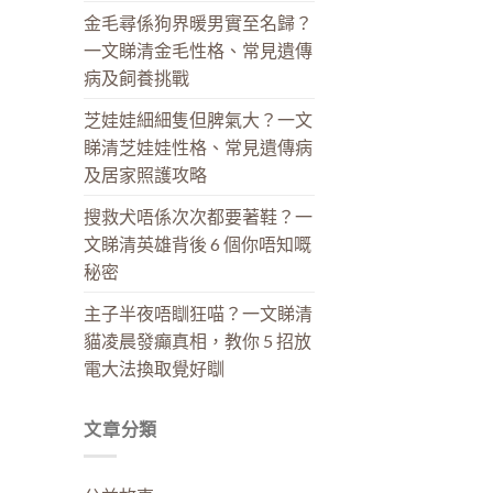
金毛尋係狗界暖男實至名歸？
一文睇清金毛性格、常見遺傳
病及飼養挑戰
芝娃娃細細隻但脾氣大？一文
睇清芝娃娃性格、常見遺傳病
及居家照護攻略
搜救犬唔係次次都要著鞋？一
文睇清英雄背後 6 個你唔知嘅
秘密
主子半夜唔瞓狂喵？一文睇清
貓凌晨發癲真相，教你 5 招放
電大法換取覺好瞓
文章分類