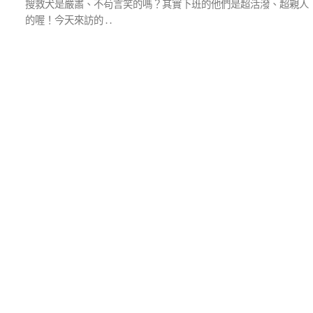
搜救犬是嚴肅、不苟言笑的嗎？其實下班的他們是超活潑、超親人
的喔！今天來訪的 . .