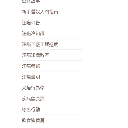
公益故事
新手貓奴入門指南
汪喵公告
汪喵冷知識
汪喵工廠工程進度
汪喵知識教室
汪喵精選
汪喵聲明
犬貓行為學
疾病健康篇
綠色行動
飲食營養篇