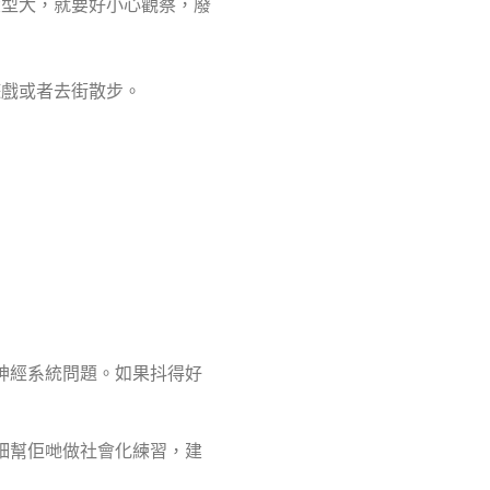
大型犬，就要好小心觀察，廢
遊戲或者去街散步。
者神經系統問題。如果抖得好
由細幫佢哋做社會化練習，建