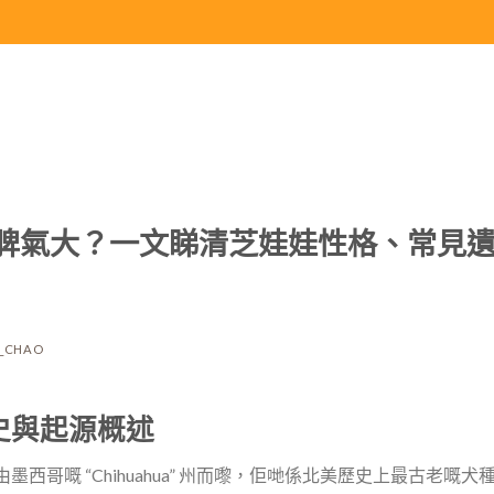
脾氣大？一文睇清芝娃娃性格、常見
R_CHAO
史與起源概述
西哥嘅 “Chihuahua” 州而嚟，佢哋係北美歷史上最古老嘅