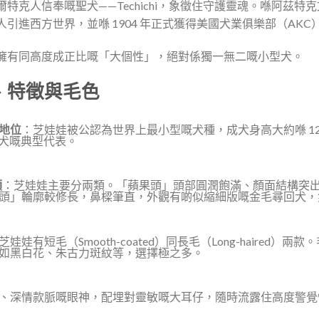
特克人信奉嘅聖犬——Techichi，象徵住守護靈魂。喺阿茲特
引進西方世界，並喺 1904 年正式獲得美國犬業俱樂部（AKC
擁有同高度成正比嘅「大個性」，絕對係獨一無二嘅小型犬。
、特徵與毛色
地位
：芝娃娃被公認為世界上最小型嘅犬種，成犬身高大約喺 12.7 
你犬嘅典型代表。
頭
：芝娃娃主要分兩類。「蘋果頭」頭部圓潤飽滿、顏面結構突
頭」輪廓較修長，鼻樑筆直，外觀有啲似縮細版嘅金毛尋回犬，
芝娃娃有短毛（Smooth-coated）同長毛（Long-haired
如黑白花、朱古力斑紋等，選擇極之多。
、深情款脈嘅眼神，配埋對靈敏嘅大耳仔，隨時流露住高度警覺