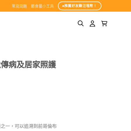
常見問題
餵食量小工具
▸推薦好友賺汪喵幣！
遺傳病及居家照護
犬種之一，可以追溯到前哥倫布