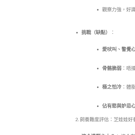
觀察力強，好
挑戰（缺點）
：
愛吠叫、警覺
骨骼脆弱
：唔
極之怕冷
：體
佔有慾與妒忌
2. 飼養難度評估：芝娃娃好