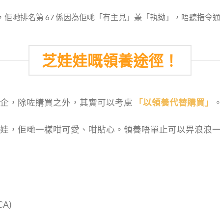
唔係，佢哋排名第 67 係因為佢哋「有主見」兼「執拗」，唔聽指
芝娃娃嘅領養途徑！
屋企，除咗購買之外，其實可以考慮
「以領養代替購買」
娃，佢哋一樣咁可愛、咁貼心。領養唔單止可以畀浪浪
A)