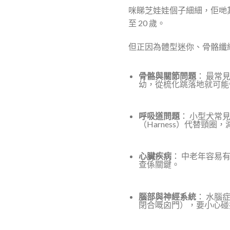
咪睇芝娃娃個子細細，佢哋其實
至 20 歲。
但正因為體型迷你、骨骼纖
骨骼與關節問題
： 最常
幼，從梳化跳落地就可能
呼吸道問題
： 小型犬常
（Harness）代替頸圈
心臟疾病
： 中老年容易
查係關鍵。
腦部與神經系統
： 水腦
閉合嘅囟門），要小心碰