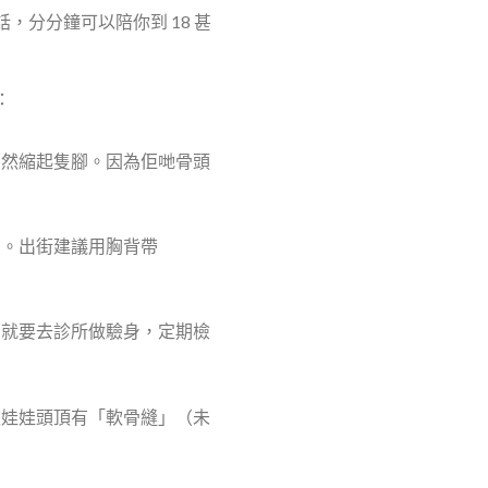
，分分鐘可以陪你到 18 甚
：
突然縮起隻腳。因為佢哋骨頭
聲。出街建議用胸背帶
，就要去診所做驗身，定期檢
芝娃娃頭頂有「軟骨縫」（未