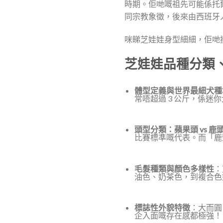
時期。佢哋嘅祖先可能係托爾
同宗教象徵，後來由西班牙人
咪睇芝娃娃身型細細，佢哋
芝娃娃品種分類
體型定義與世界最細犬種
常唔超過 3 公斤，係迷
頭型分類：蘋果頭 vs 鹿
比賽標準嘅代表。而「鹿
毛髮種類與顏色多樣性
：
油色、奶茶色，到複合色
標誌性外貌特徵
：大而圓
企入面嘅存在感都極強！