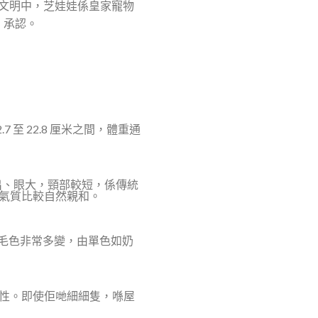
克文明中，芝娃娃係皇家寵物
）承認。
至 22.8 厘米之間，體重通
出、眼大，頸部較短，係傳統
氣質比較自然親和。
）兩款。毛色非常多變，由單色如奶
性。即使佢哋細細隻，喺屋