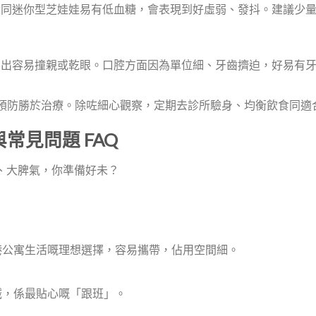
犬同迷你型芝娃娃易有低血糖，會表現到好虛弱、發抖。建議少量多
突出容易撞親或乾眼。口腔方面因為單位細、牙齒擠迫，好易有牙石
預防勝於治療。除咗細心觀察，定期去診所驗身、均衡飲食同適
常見問題 FAQ
隻、大脾氣，你準備好未？
港公寓生活嘅理想選擇，容易攜帶，佔用空間細。
誠，係最貼心嘅「跟班」。