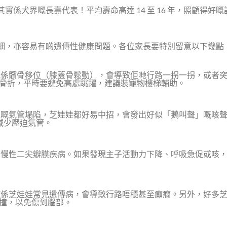
係犬界嘅長壽代表！平均壽命高達 14 至 16 年，照顧得好嘅話
細，亦容易有啲遺傳性健康問題。各位家長要特別留意以下幾點
見係髕骨移位（膝蓋骨鬆動），會導致佢哋行路一拐一拐，或者
骨折，平時要避免高處跳躍，建議裝寵物樓梯輔助。
見嘅氣管塌陷，芝娃娃都好易中招，會發出好似「鵝叫聲」嘅咳
，減少壓迫氣管。
有慢性二尖瓣膜疾病。如果發現主子活動力下降、呼吸急促或咳
症係芝娃娃常見遺傳病，會導致行路唔穩甚至癲癇。另外，好多
撞，以免傷到腦部。