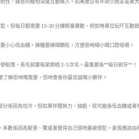
有耐性、鍾意同寵物深度互動嘅人。如果屋企有年幼小朋友或者
力型，但每日都需要 15-30 分鐘輕量運動，例如喺單位玩吓互動
犬要小心低血糖。揀糧要揀細顆粒，方便佢哋細小嘅口腔咀嚼。
使點理，長毛就要每星期梳 2-3 次毛。最重要係**每日刷牙**！
要了解佢哋嘅需要，佢哋會係你最忠誠嘅小夥伴。
？ 部分係因為怕冷，但如果伴隨無力、抽筋，就可能係低血糖或
 會，多數係因為緊張、驚或者覺得自己個地盤被侵犯。家長應該