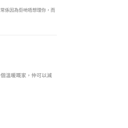
令通常係因為佢哋唔想理你，而
。
一個溫暖嘅家，仲可以減