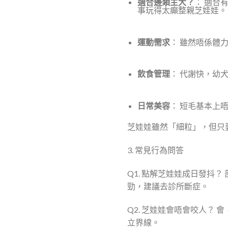
適合邊類主大？
： 適合
事玩得太癲整親芝娃娃。
運動需求
： 雖然唔係體
飲食管理
： 代謝快，幼
日常美容
： 短毛基本上唔
芝娃娃雖然「細粒」，但只
3. 常見行為問答
Q1. 點解芝娃娃成日發抖
勁，建議去診所斷症。
Q2. 芝娃娃會唔會咬人？
立界線。