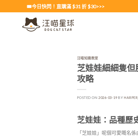
Skip
🎟️今日快閃！直購滿 $31 折 $30>>>
to
content
汪喵知識教室
芝娃娃細細隻但
攻略
POSTED ON
2026-03-19
BY
HARPE
芝娃娃：品種歷
「芝娃娃」呢個可愛嘅名係由墨