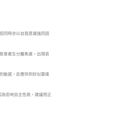
但同時亦以自我意識強同固
易會產生分離焦慮，出現哀
別敏感，反應快到好似雷達
。因為佢哋自主性高，建議用正