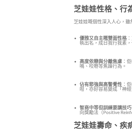
芝娃娃性格、行
芝娃娃嘅個性深入人心，雖
優雅又自主嘅雙面性格
：
執出名，成日我行我素，
高度依戀與分離焦慮
：佢
鳴、咬嘢等焦躁行為。
佔有慾強與高警覺性
：佢
咁，亦好容易變成「神經
智商中等但訓練要講技巧
向獎勵法（Positive R
芝娃娃壽命、疾