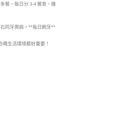
餐，每日分 3-4 餐食，維
同牙周病。**每日刷牙**
合嘅生活環境都好重要！