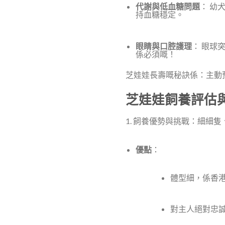
代謝與低血糖問題
： 幼
持血糖穩定。
眼睛與口腔護理
： 眼球
係必須嘅！
芝娃娃長壽嘅秘訣係：主動
芝娃娃飼養評估與
1. 飼養優勢與挑戰：細細
優點
：
體型細，係香
對主人絕對忠