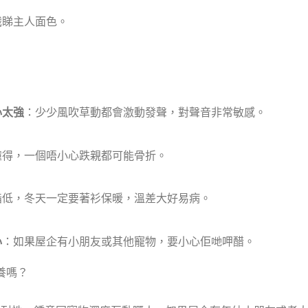
識睇主人面色。
心太強
：少少風吹草動都會激動發聲，對聲音非常敏感。
撞得，一個唔小心跌親都可能骨折。
脂低，冬天一定要著衫保暖，溫差大好易病。
心
：如果屋企有小朋友或其他寵物，要小心佢哋呷醋。
養嗎？