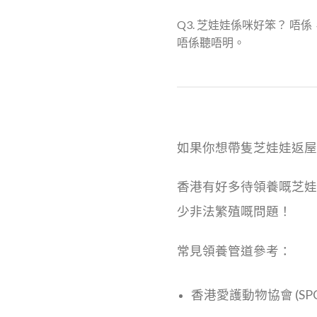
Q3. 芝娃娃係咪好笨？ 
唔係聽唔明。
如果你想帶隻芝娃娃返
香港有好多待領養嘅芝娃
少非法繁殖嘅問題！
常見領養管道參考：
香港愛護動物協會 (SPC