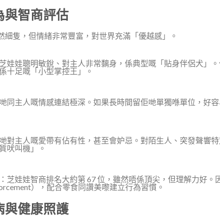
為與智商評估
然細隻，但情緒非常豐富，對世界充滿「優越感」。
芝娃娃聰明敏銳、對主人非常黐身，係典型嘅「貼身伴侶犬」。
係十足嘅「小型掌控王」。
哋同主人嘅情感連結極深。如果長時間留佢哋單獨喺單位，好容
哋對主人嘅愛帶有佔有性，甚至會妒忌。對陌生人、突發聲響特
質吠叫機」。
：芝娃娃智商排名大約第 67 位，雖然唔係頂尖，但理解力好
einforcement），配合零食同讚美嚟建立行為習慣。
病與健康照護