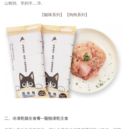
山鵪鶉、草飼羊…..等。
【貓咪系列】
【狗狗系列】
二、冷凍乾燥生食餐—寵物凍乾主食