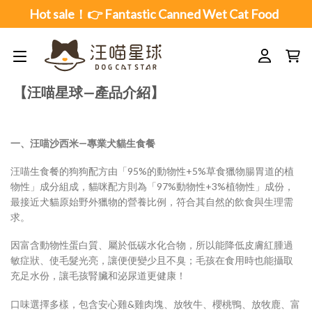
Skip
Hot sale！👉 Fantastic Canned Wet Cat Food
to
content
【汪喵星球—產品介紹】
一、汪喵沙西米—專業犬貓生食餐
汪喵生食餐的狗狗配方由「95%的動物性+5%草食獵物腸胃道的植
物性」成分組成，貓咪配方則為「97%動物性+3%植物性」成份，
最接近犬貓原始野外獵物的營養比例，符合其自然的飲食與生理需
求。
因富含動物性蛋白質、屬於低碳水化合物，所以能降低皮膚紅腫過
敏症狀、使毛髮光亮，讓便便變少且不臭；毛孩在食用時也能攝取
充足水份，讓毛孩腎臟和泌尿道更健康！
口味選擇多樣，包含安心雞&雞肉塊、放牧牛、櫻桃鴨、放牧鹿、富