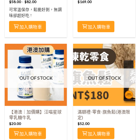
$169)
$
58.00
–
$
82.00
$
169.00
可常溫保存，鬆脆好剝，無調
味卻超好吃 !
加入購物車
加入購物車
OUT OF STOCK
OUT OF STOCK
【港澳｜加價購】汪喵星球
滿額禮-零食-旗魚鬆(港澳限
零乳糖牛乳
定)
$
20.00
$
52.00
加入購物車
加入購物車