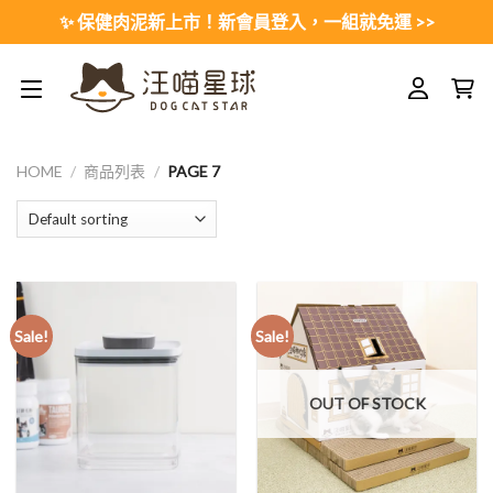
Skip
✨ 保健肉泥新上市！新會員登入，一組就免運 >>
to
content
HOME
/
商品列表
/
PAGE 7
Sale!
Sale!
OUT OF STOCK