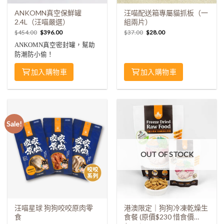
ANKOMN真空保鮮罐
汪喵配送箱專屬貓抓板（一
2.4L（汪喵嚴選）
組兩片）
$
454.00
$
396.00
$
37.00
$
28.00
ANKOMN真空密封罐，幫助
防潮防小偷！
加入購物車
加入購物車
Sale!
OUT OF STOCK
汪喵星球 狗狗咬咬原肉零
港澳限定｜狗狗冷凍乾燥生
食
食餐 (原價$230 惜食價