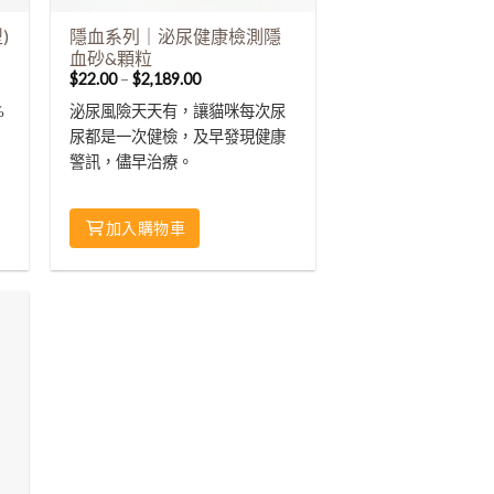
)
隱血系列｜泌尿健康檢測隱
血砂&顆粒
$
22.00
–
$
2,189.00
%
泌尿風險天天有，讓貓咪每次尿
尿都是一次健檢，及早發現健康
警訊，儘早治療。
加入購物車