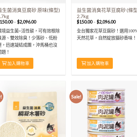
益生菌消臭豆腐砂 原味(條型)
益生菌消臭花草豆腐砂 (條型
.7kg
2.7kg
150.00
–
$
2,096.00
$
150.00
–
$
2,096.00
環境益生菌+活性碳，可有效根除
全台獨家花草豆腐砂！選用100
臭源、雙效除臭！少落砂、低粉
天然花草，自然綻放貓砂香味！
塵，迅速凝結成團，沖馬桶也沒
問題！
加入購物車
加入購物車
!
Sale!