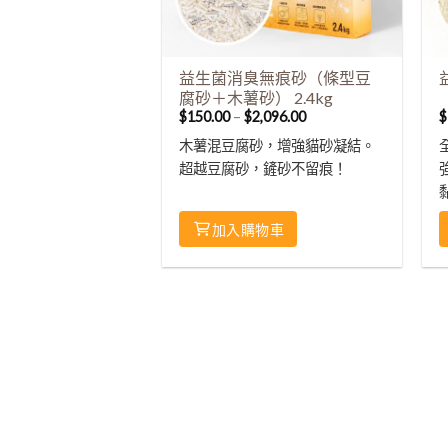
益生菌消臭無痕砂（條型豆
腐砂＋木薯砂） 2.4kg
$
150.00
–
$
2,096.00
$
木薯混豆腐砂，增強貓砂凝結。
超越豆腐砂，鏟砂不留痕！
加入購物車