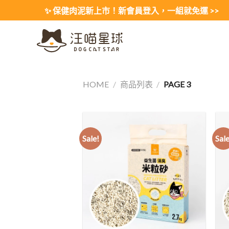
Skip
✨ 保健肉泥新上市！新會員登入，一組就免運 >>
to
content
HOME
/
商品列表
/
PAGE 3
Sale!
Sale