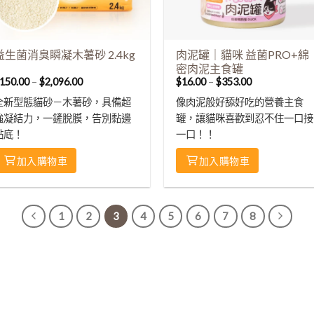
益生菌消臭瞬凝木薯砂 2.4kg
肉泥罐｜貓咪 益菌PRO+綿
密肉泥主食罐
150.00
–
$
2,096.00
$
16.00
–
$
353.00
全新型態貓砂－木薯砂，具備超
像肉泥般好舔好吃的營養主食
強凝結力，一鏟脫膜，告別黏邊
罐，讓貓咪喜歡到忍不住一口接
黏底！
一口！！
加入購物車
加入購物車
1
2
3
4
5
6
7
8