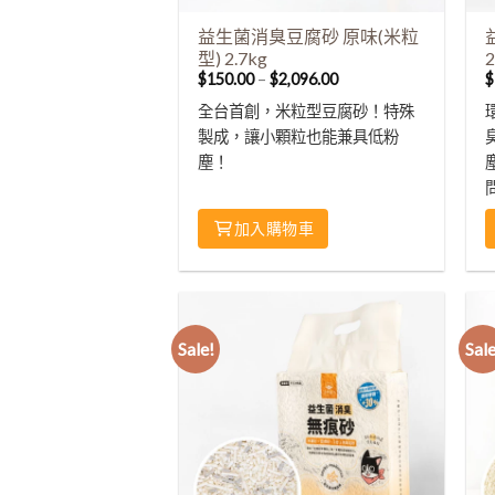
益生菌消臭豆腐砂 原味(米粒
型) 2.7kg
2
$
150.00
–
$
2,096.00
$
全台首創，米粒型豆腐砂！特殊
製成，讓小顆粒也能兼具低粉
塵！
加入購物車
Sale!
Sale