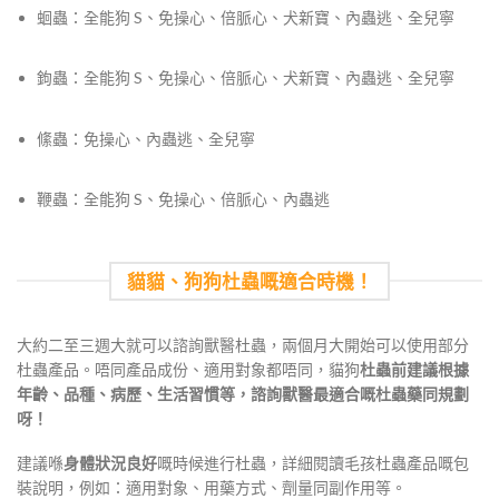
蛔蟲：全能狗 S、免操心、倍脈心、犬新寶、內蟲逃、全兒寧
鉤蟲：全能狗 S、免操心、倍脈心、犬新寶、內蟲逃、全兒寧
絛蟲：免操心、內蟲逃、全兒寧
鞭蟲：
全能狗 S、免操心、倍脈心、內蟲逃
貓貓、狗狗杜蟲嘅適合時機！
大約二至
三
週大就可以諮詢獸醫杜蟲，兩個月大開始可以使用部分
杜蟲產品。唔同產品成份、適用對象都唔同，貓狗
杜蟲前建議根據
年齡、品種、病歷、生活習慣等，諮詢獸醫最適合嘅杜蟲藥同規劃
呀！
建議喺
身體狀況良好
嘅時候進行杜蟲，詳細閱讀毛孩杜蟲產品嘅包
裝說明，例如：適用對象、用藥方式、劑量同副作用等。