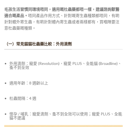
毛孩生活習慣同環境唔同，適用嘅杜蟲藥都唔一樣，建議諮詢獸醫
適合嘅產品。
唔同產品作用方式、針對嘅寄生蟲種類都唔同，有啲
針對體外寄生蟲，有啲針對體內寄生蟲或者兩樣都有，買嗰陣要注
意杜蟲藥嘅種類。
（一）常見貓貓杜蟲藥比較：外用滴劑
外用滴劑：
寵愛 (Revolution)、寵愛 PLUS、全能貓 (Broadline)、
蚤不到全效
適用年齡：
8 週齡以上
杜蟲間隔：4 週
懷孕 / 哺乳：寵愛滴劑、
蚤不到全效可以使用；寵愛 PLUS、全能
貓不建議