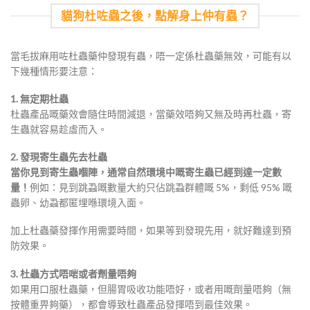
貓狗杜咗蟲之後，點解身上仲有蟲？
當毛拔麻用咗杜蟲藥仲發現有蟲，唔一定係杜蟲藥無效，可能有以
下幾種情形要注意：
1. 無定期杜蟲
杜蟲產品嘅藥效會隨住時間減退，當藥效唔夠又無及時再杜蟲，寄
生蟲就容易趁虛而入。
2. 發現寄生蟲先去杜蟲
當你見到寄生蟲嗰陣，通常自然環境中嘅寄生蟲已經到達一定數
量！
例如：見到跳蝨嘅數量大約只佔跳蝨群體嘅 5%，剩低 95% 嘅
蟲卵、幼蝨都匿埋喺環境入面。
加上杜蟲藥發揮作用需要時間，如果等到發現先用，就好難達到預
防效果。
3. 杜蟲方式唔啱或者劑量唔夠
如果用口服杜蟲藥，但腸胃吸收功能唔好，或者用嘅劑量唔夠（無
按體重畀夠藥），都會導致杜蟲產品發揮唔到最佳效果。