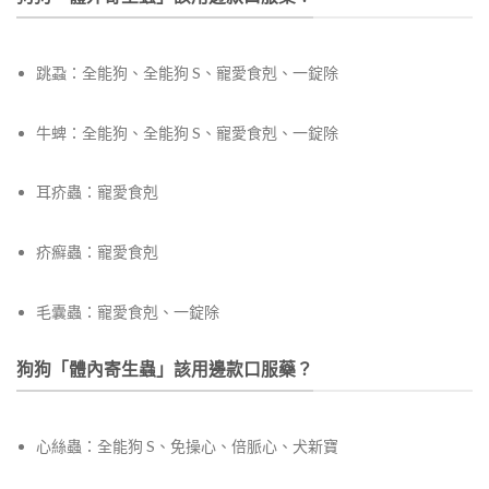
跳蝨：全能狗、全能狗 S、寵愛食剋、一錠除
牛蜱：全能狗、全能狗 S、寵愛食剋、一錠除
耳疥蟲：寵愛食剋
疥癬蟲：寵愛食剋
毛囊蟲
：寵愛食剋、一錠除
狗狗「體內寄生蟲」該用邊款口服藥？
心絲蟲：全能狗 S、免操心、倍脈心、犬新寶