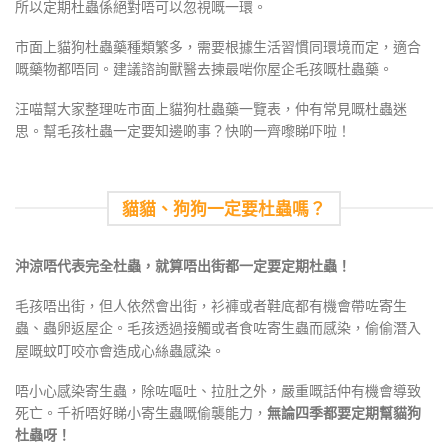
所以定期杜蟲係絕對唔可以忽視嘅一環。
市面上貓狗杜蟲藥種類繁多，需要根據生活習慣同環境而定，適合
嘅藥物都唔同。建議諮詢獸醫去揀最啱你屋企毛孩嘅杜蟲藥。
汪喵幫大家整理咗市面上貓狗杜蟲藥一覽表，仲有常見嘅杜蟲迷
思。幫毛孩杜蟲一定要知邊啲事？快啲一齊嚟睇吓啦！
貓貓、狗狗一定要杜蟲嗎？
沖涼唔代表完全杜蟲，就算唔出街都一定要定期杜蟲！
毛孩唔出街，但人依然會出街，衫褲或者鞋底都有機會帶咗寄生
蟲、蟲卵返屋企。毛孩透過接觸或者食咗寄生蟲而感染，偷偷潛入
屋嘅蚊叮咬亦會造成心絲蟲感染。
唔小心感染寄生蟲，除咗嘔吐、拉肚之外，嚴重嘅話仲有機會導致
死亡。千祈唔好睇小寄生蟲嘅偷襲能力，
無論四季都要定期幫貓狗
杜蟲呀！