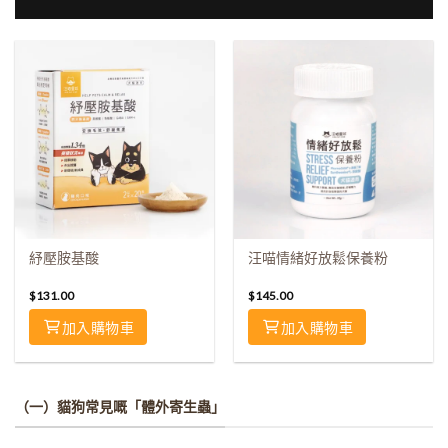
紓壓胺基酸
汪喵情緒好放鬆保養粉
$
131.00
$
145.00
加入購物車
加入購物車
（一）貓狗常見嘅「體外寄生蟲」