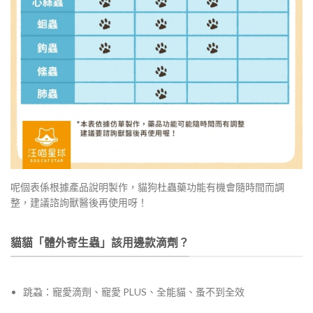
呢個表係根據產品說明製作，貓狗杜蟲藥功能有機會隨時間而調
整，建議諮詢獸醫後再使用呀！
貓貓「體外寄生蟲」該用邊款滴劑？
跳蝨：寵愛滴劑、寵愛 PLUS、全能貓、蚤不到全效