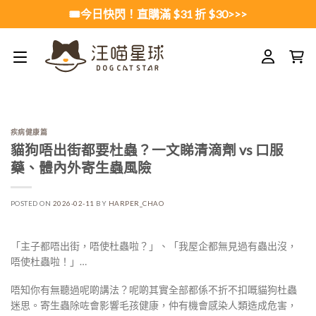
Skip
🎟️今日快閃！直購滿 $31 折 $30>>>
to
content
疾病健康篇
貓狗唔出街都要杜蟲？一文睇清滴劑 vs 口服
藥、體內外寄生蟲風險
POSTED ON
2026-02-11
BY
HARPER_CHAO
「主子都唔出街，唔使杜蟲啦？」、「我屋企都無見過有蟲出沒，
唔使杜蟲啦！」…
唔知你有無聽過呢啲講法？呢啲其實全部都係不折不扣嘅貓狗杜蟲
迷思。寄生蟲除咗會影響毛孩健康，仲有機會感染人類造成危害，