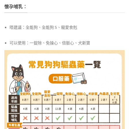
懷孕哺乳：
唔建議：
全能狗、全能狗 S、
寵愛食剋
可以使用：
一錠除、免操心、倍脈心、犬新寶