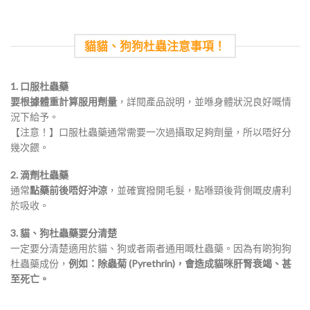
貓貓、狗狗杜蟲注意事項！
1. 口服杜蟲藥
要根據體重計算服用劑量
，詳閱產品說明，並喺身體狀況良好嘅情
況下給予。
【注意！】口服杜蟲藥通常需要一次過攝取足夠劑量，所以唔好分
幾次餵。
2. 滴劑杜蟲藥
通常
點藥前後唔好沖涼
，並確實撥開毛髮，點喺頸後背側嘅皮膚利
於吸收。
3. 貓、狗杜蟲藥要分清楚
一定要分清楚適用於貓、狗或者兩者通用嘅杜蟲藥。因為有啲狗狗
杜蟲藥成份，
例如：除蟲菊 (Pyrethrin)，會造成貓咪肝腎衰竭、甚
至死亡。