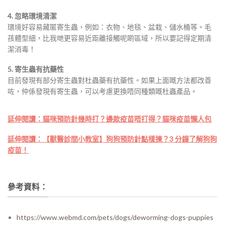
4. 忽略環境清潔
環境好容易藏匿寄生蟲，例如：衣物、地毯、盆栽、儲水桶等。毛
孩體型細，比我哋更容易近距離接觸呢啲區域，所以要記得定期清
潔消毒！
5. 寄生蟲有抗藥性
目前發現有部分寄生蟲對杜蟲藥有抗藥性。如果上面嘅方法都改善
咗，仲係發現有寄生蟲，可以考慮更換唔同種類嘅杜蟲產品。
延伸閱讀：
貓咪預防針幾時打？邊款疫苗唔打得？貓咪疫苗懶人包
延伸閱讀：
【獸醫診間小教室】狗狗預防針點樣揀？3 分鐘了解狗狗
疫苗！
參考資料：
https://www.webmd.com/pets/dogs/deworming-dogs-puppies