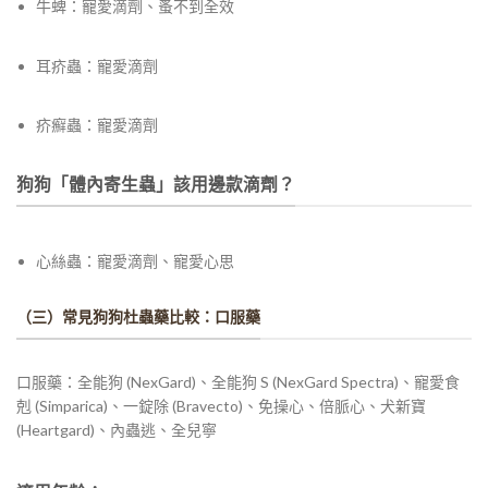
牛蜱：寵愛滴劑、蚤不到全效
耳疥蟲：寵愛滴劑
疥癬蟲：寵愛滴劑
狗狗「體內寄生蟲」該用邊款滴劑？
心絲蟲：
寵愛滴劑、寵愛心思
（三）常見狗狗杜蟲藥比較：口服藥
口服藥：全能狗 (NexGard)、全能狗 S (NexGard Spectra)、
寵愛食
剋 (Simparica)、一錠除 (Bravecto)、免操心、倍脈心、犬新寶
(Heartgard)、內蟲逃、全兒寧