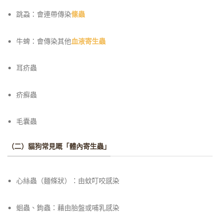
跳蝨：
會連帶傳染
絛蟲
牛蜱：
會傳染其他
血液寄生蟲
耳疥蟲
疥癬蟲
毛囊蟲
（二）貓狗常見嘅「體內寄生蟲」
心絲蟲（麵條狀）：由蚊叮咬感染
蛔蟲、鉤蟲：藉由胎盤或哺乳感染