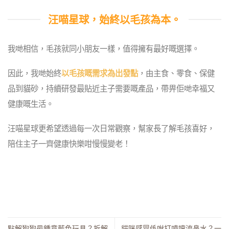
汪喵星球，始終以毛孩為本。
我哋相信，毛孩就同小朋友一樣，值得擁有最好嘅選擇。
因此，我哋始終
以毛孩嘅需求為出發點
，由主食、零食、保健
品到貓砂，持續研發最貼近主子需要嘅產品，帶畀佢哋幸福又
健康嘅生活。
汪喵星球更希望透過每一次日常觀察，幫家長了解毛孩喜好，
陪住主子一齊健康快樂咁慢慢變老！
點解狗狗最鍾意藍色玩具？拆解
貓咪感冒係咁打噴嚏流鼻水？一