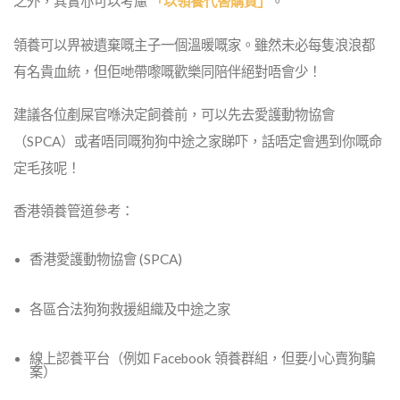
之外，其實亦可以考慮
「以領養代替購買」
。
領養可以畀被遺棄嘅主子一個溫暖嘅家。雖然未必每隻浪浪都
有名貴血統，但佢哋帶嚟嘅歡樂同陪伴絕對唔會少！
建議各位剷屎官喺決定飼養前，可以先去愛護動物協會
（SPCA）或者唔同嘅狗狗中途之家睇吓，話唔定會遇到你嘅命
定毛孩呢！
香港領養管道參考：
香港愛護動物協會 (SPCA)
各區合法狗狗救援組織及中途之家
線上認養平台（例如 Facebook 領養群組，但要小心賣狗騙
案）