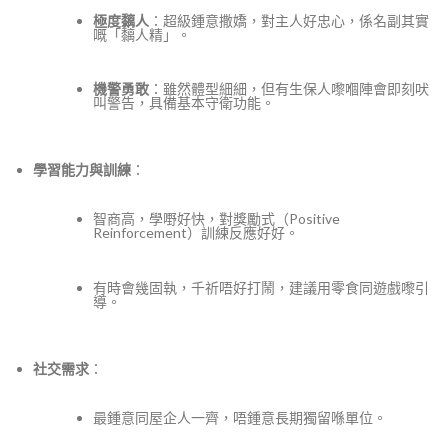
極度黐人
：超級鍾意撒嬌，對主人好忠心，係名副其實
嘅「黐人精」。
機警勇敢
：雖然體型細細，但有生保人嚟嗰陣會即刻吠
叫警告，具備基本守衛功能。
學習能力與訓練
：
智商高，學嘢好快，對獎勵式（Positive
Reinforcement）訓練反應好好。
有時會幾固執，千祈唔好打鬧，建議用零食同遊戲嚟引
導。
社交需求
：
最鍾意同屋企人一齊，唔鍾意長期獨留喺單位。