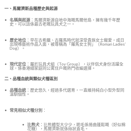
一、馬爾濟斯品種歷史與起源
名稱與起源
：馬爾濟斯源自地中海嘅馬爾他島，擁有幾千年歷
史，可以話係最古老嘅玩具犬之一。
歷史地位
：早在古希臘、古羅馬時代就深受貴族女士寵愛，成日
出現喺藝術作品入面，被尊稱為「羅馬女士狗」（Roman Ladies’
Dog）。
現代定位
：屬於玩具犬組（Toy Group），以伴侶犬身份活躍全
球，係香港細家庭同公寓住戶嘅熱門收編選擇。
二、品種血統與類似犬種區別
品種血統
：歷史悠久，經過多代選育，一直維持純白小型外型同
溫馴個性。
常見相似犬種分別
：
比熊犬
：比熊體型大少少，啲毛係捲曲蓬鬆嘅（好似棉
花糖），馬爾濟斯就係絲狀直毛。