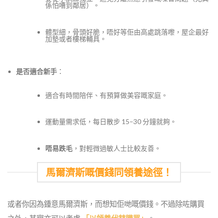
係怕嘈到鄰居）。
體型細，骨頭好脆，唔好等佢由高處跳落嚟，屋企最好
加墊或者樓梯輔具。
是否適合新手
：
適合有時間陪伴、有預算做美容嘅家庭。
運動量需求低，每日散步 15–30 分鐘就夠。
唔易跌毛
，對輕微過敏人士比較友善。
馬爾濟斯嘅價錢同領養途徑！
或者你因為鍾意馬爾濟斯，而想知佢哋嘅價錢。不過除咗購買