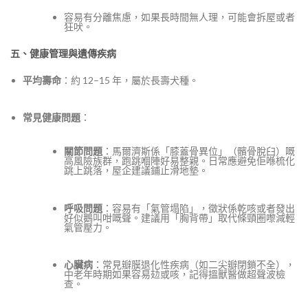
容易有分離焦慮，如果長時間無人理，可能會拆屋或者
狂吠。
五、健康管理與遺傳疾病
平均壽命
：約 12–15 年，屬於長壽犬種。
常見健康問題
：
關節問題
：馬爾濟斯係「膝蓋骨異位」（髕骨脫臼）嘅
高風險族群，跑跳嗰陣好易整親。日常應避免佢喺梳化
跳上跳落，屋企建議鋪止滑地墊。
呼吸問題
：容易有「氣管塌陷」，徵狀係乾咳或者發出
好似鵝叫咁嘅聲。建議用「胸背帶」取代條頸圈嚟減輕
氣管壓力。
心臟病
：常見瓣膜退化性疾病（如二尖瓣閉鎖不全），
中老年時期如果容易攰或咳，記得搵獸醫做超聲波檢
查。