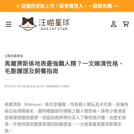
Skip
✨ 保健肉泥新上市！新會員登入，一組就免運 >>
to
content
汪喵知識教室
馬爾濟斯係地表最強黐人精？一文睇清性格、
毛髮護理及飼養指南
POSTED ON
2026-02-26
BY
HARPER_CHAO
馬爾濟斯（Maltese）係外型優雅、性格親人嘅玩具犬代表。佢擁有
純白絲滑嘅被毛、聰明嘅腦袋同埋極之黐人嘅性格，係唔少香港家
庭嘅理想寵物選擇。呢篇指南將帶你深入了解呢個犬種，由歷史淵
源、外貌特徵到健康管理同飼養建議，一次過掌握馬爾濟斯嘅全
貌。