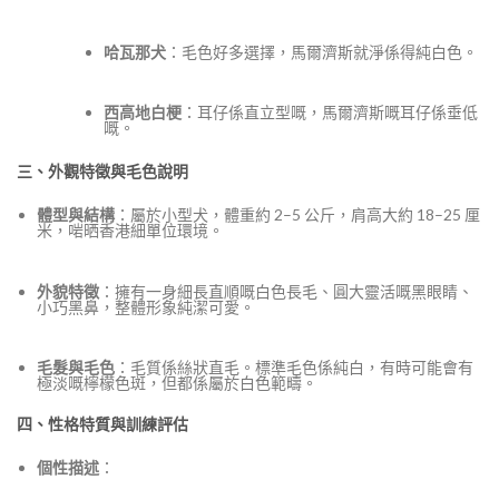
哈瓦那犬
：毛色好多選擇，馬爾濟斯就淨係得純白色。
西高地白梗
：耳仔係直立型嘅，馬爾濟斯嘅耳仔係垂低
嘅。
三、外觀特徵與毛色說明
體型與結構
：屬於小型犬，體重約 2–5 公斤，肩高大約 18–25 厘
米，啱晒香港細單位環境。
外貌特徵
：擁有一身細長直順嘅白色長毛、圓大靈活嘅黑眼睛、
小巧黑鼻，整體形象純潔可愛。
毛髮與毛色
：毛質係絲狀直毛。標準毛色係純白，有時可能會有
極淡嘅檸檬色斑，但都係屬於白色範疇。
四、性格特質與訓練評估
個性描述
：