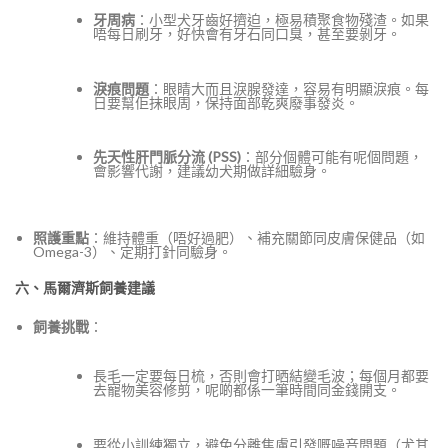
牙周病
：小型犬牙齒好擠迫，極易積聚食物殘渣。如果
唔每日刷牙，好快會有牙石同口臭，甚至要剝牙。
淚痕問題
：眼睛大而且淚腺發達，容易有明顯淚痕。每
日要幫佢抹眼周，保持面部乾爽廢事發炎。
先天性肝門脈分流 (PSS)
：部分個體可能有呢個問題，
會影響代謝，建議幼犬期做詳細驗身。
照護重點
：維持體重（唔好過肥）、補充關節同皮膚保健品（如
Omega-3）、定期打針同驗身。
六、馬爾濟斯飼養建議
飼養挑戰
：
長毛一定要每日梳，否則會打晒結變毛波；每個月都要
去寵物美容修剪，呢啲都係一筆時間同金錢開支。
要從小訓練獨立，避免分離焦慮引發嘅噪音問題（尤其