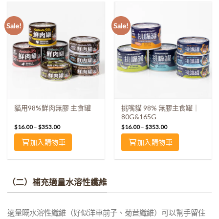
Sale!
Sale!
貓用98%鮮肉無膠 主食罐
挑嘴貓 98% 無膠主食罐｜
80G&165G
$
16.00
–
$
353.00
$
16.00
–
$
353.00
加入購物車
加入購物車
（二）補充適量水溶性纖維
適量嘅水溶性纖維（好似洋車前子、菊苣纖維）可以幫手留住