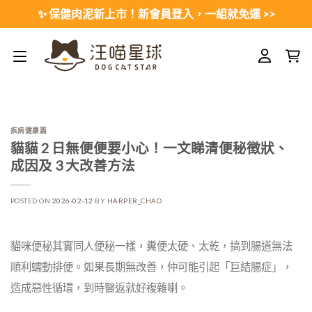
Skip
✨ 保健肉泥新上市！新會員登入，一組就免運 >>
to
content
疾病健康篇
貓貓 2 日無便便要小心！一文睇清便秘徵狀、
成因及 3 大改善方法
POSTED ON
2026-02-12
BY
HARPER_CHAO
貓咪便秘其實同人便秘一樣，糞便太硬、太乾，搞到腸道無法
順利蠕動排便。
如果長期無改善，仲可能引起「巨結腸症」，
造成惡性循環，到時醫返就好複雜喇。