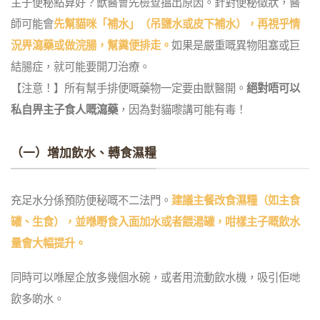
主子便秘點算好？獸醫會先檢查搵出原因。針對便秘徵狀，
醫
師可能會
先幫貓咪「補水」（吊鹽水或皮下補水），再視乎情
況畀瀉藥或做浣腸，幫糞便排走。
如果是嚴重嘅異物阻塞或巨
結腸症，就可能要開刀治療。
【注意！】
所有幫手排便嘅藥物一定要由獸醫開。
絕對唔可以
私自畀主子食人嘅瀉藥
，因為對貓嚟講可能有毒！
（一）增加飲水、轉食濕糧
充足水分係預防便秘嘅不二法門。
建議主餐改食濕糧（如主食
罐、生食），並喺嘢食入面加水或者餵湯罐，咁樣主子嘅飲水
量會大幅提升。
同時可以喺屋企放多幾個水碗，或者用流動飲水機，吸引佢哋
飲多啲水。