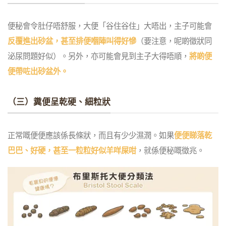
便秘會令肚仔唔舒服，大便「谷住谷住」大唔出，主子可能會
反覆進出砂盆，甚至排便嗰陣叫得好慘
（要注意，呢啲徵狀同
泌尿問題好似）。另外，亦可能會見到主子大得唔順，
將啲便
便帶咗出砂盆外。
（三）糞便呈乾硬、細粒狀
正常嘅便便應該係長條狀，而且有少少濕潤。如果
便便睇落乾
巴巴、好硬，甚至一粒粒好似羊咩屎咁
，就係便秘嘅徵兆。