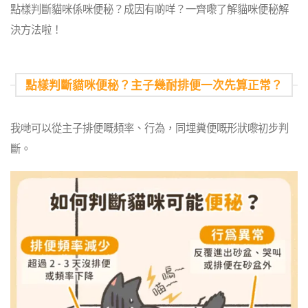
點樣判斷貓咪係咪便秘？成因有啲咩？
一齊嚟了解貓咪便秘解
決方法啦！
點樣判斷貓咪便秘？主子幾耐排便一次先算正常？
我哋可以從主子排便嘅頻率、行為，同埋糞便嘅形狀嚟初步判
斷。