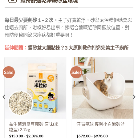
（三）維持舒適乾淨嘅砂盆環境
每日最少要剷砂 1 – 2 次
。主子好貪乾淨，砂盆太污糟佢哋會忍
住唔去廁所，咁樣好易出事。揀啱合適嘅貓砂同擺放位置，對
預防便秘同泌尿疾病都好重要呀！
延伸閱讀：
貓砂盆大細點揀？3 大原則教你打造完美主子廁所
Sale!
Sale!
益生菌消臭豆腐砂 原味(米
汪喵星球 專利小白鯨砂盆
粒型) 2.7kg
$
150.00
–
$
2,096.00
$
572.00
–
$
978.00