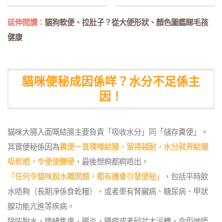
延伸閱讀：
貓狗軟便、拉肚子？從大便形狀、顏色圖鑑睇毛孩
健康
貓咪便秘成因係咩？水分不足係主
因！
貓咪大腸入面嘅結腸主要負責「吸收水分」同「儲存糞便」。
其實便秘係因為
糞便一直積喺結腸，留得越耐，水分就畀結腸
吸乾晒，令便便變硬
，最後想痾都痾唔出。
「任何令貓咪脫水嘅問題，都有機會引發便秘」
，包括平時飲
水唔夠（長期淨係食乾糧）、或者患有腎臟病、糖尿病、甲狀
腺功能亢進等疾病。
除咗脫水，情緒焦慮、腸炎、腫瘤或者砂盆太污糟，令佢哋唔