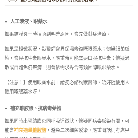
人工淚液、眼藥水
如果結膜炎一時搵唔到明確原因，會先做對症治療。
如果是輕微狀況，獸醫師會畀保濕修復嘅眼藥水；懷疑細菌感
染，會畀抗生素眼藥水，嚴重時可能需要口服抗生素；懷疑過
敏或自體免疫疾病，則會依需求畀含有類固醇嘅眼藥水。
【注意！】使用眼藥水前，請務必諮詢獸醫師，唔好隨便用人
體用嘅眼藥水呀！
補充離胺酸、抗病毒藥物
如果同時出現結膜炎同呼吸道徵狀，懷疑同病毒感染有關，可
能會
補充適量
離胺酸
，避免二次細菌感染，嚴重嘅話則考慮畀