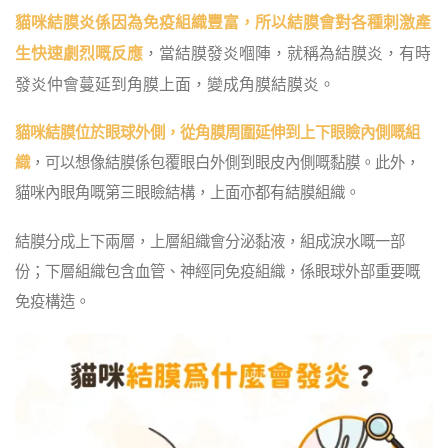
貓咪結膜炎係因為免疫組織豐富，所以結膜會對各種刺激產
生快速劇烈嘅反應
，當結膜發炎嗰陣，就稱為結膜炎，有時
發炎仲會蔓延到角膜上面，變成角膜結膜炎。
貓咪結膜位於眼球外側，從角膜周圍延伸到上下眼瞼內側嘅組
織
，可以想像結膜係包覆眼白外側到眼皮內側嘅黏膜。此外，
貓咪內眼角嘅第三眼瞼結構，上面亦都有結膜組織。
結膜分成上下兩層，上層組織會分泌黏液，組成淚水嘅一部
份；下層組織包含血管、神經同免疫組織，係眼球外部重要嘅
免疫構造。