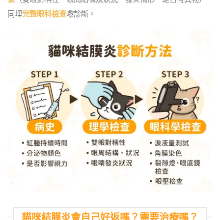
同埋
完整眼科檢查
嚟診斷。
貓咪結膜炎會自己好返嗎？需要治療嗎？