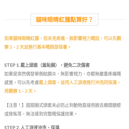
貓咪眼睛紅腫點算好？
如果貓咪眼睛紅腫，但未見疼痛、無影響視力嘅話，可以先觀
察 1 – 2 天並進行基本嘅眼部保養。
STEP 1. 戴上頭套（羞恥圈），避免二次傷害
如果是突然偶發單側結膜炎、無影響視力、亦都無嚴重疼痛嘅
感覺，可以先考慮
戴上頭套，並用人工淚液進行沖洗同保濕，
再觀察 1 – 2 天。
【注意！】甜甜圈式頭套未必防止到動物直接用臉去磨蹭牆壁
或傢俬等，無法達到完整嘅保護效果。
STEP 2. 人工淚液沖洗、保濕