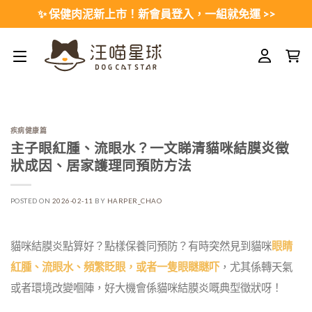
Skip
✨ 保健肉泥新上市！新會員登入，一組就免運 >>
to
content
疾病健康篇
主子眼紅腫、流眼水？一文睇清貓咪結膜炎徵
狀成因、居家護理同預防方法
POSTED ON
2026-02-11
BY
HARPER_CHAO
貓咪結膜炎點算好？點樣保養同預防？有時突然見到貓咪
眼睛
紅腫、流眼水、頻繁眨眼，或者一隻眼瞇瞇吓
，尤其係轉天氣
或者環境改變嗰陣，好大機會係貓咪結膜炎嘅典型徵狀呀！