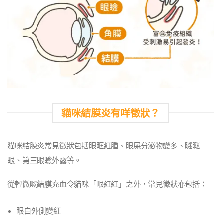
貓咪結膜炎有咩徵狀？
貓咪結膜炎常見徵狀包括眼眶紅腫、眼屎分泌物變多、瞇瞇
眼、第三眼瞼外露等。
從輕微嘅結膜充血令貓咪「眼紅紅」之外，常見徵狀亦包括：
眼白外側變紅