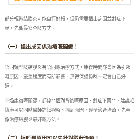
部分輕微結膜炎可能自行好轉，但仍需要搵出病因並對症下
藥，先係最安全嘅方式。
（一）搵出成因係治療嘅關鍵！
唔同類型嘅結膜炎有唔同嘅治療方式，康復時間亦會因為引起
嘅原因、嚴重程度而有所影響，無得保證係咪一定會自己好
返。
不過康復嘅關鍵，都係**搵到背後嘅原因、對症下藥**，
建議毛
拔麻可以同獸醫師詳細觀察、搵到原因，畀予適合治療，先至
係治療結膜炎最好嘅方法。
（二）搵唔到原因可以先針對徵狀治療！