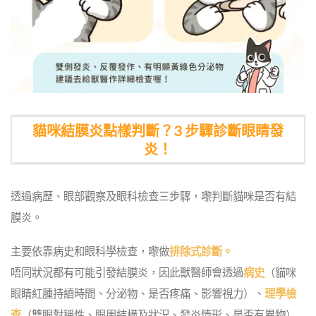
貓咪結膜炎點樣判斷？3 步驟診斷眼睛發
炎！
透過病歷、眼部觀察及眼科檢查三步驟，嚟判斷貓咪是否有結
膜炎。
主要依靠病史和眼科學檢查，嚟做
排除式診斷。
唔同狀況都有可能引發結膜炎，因此獸醫師會透過
病史
（貓咪
眼睛紅腫持續時間、分泌物、是否疼痛、影響視力）、
理學檢
查
（雙眼對稱性、眼周結構及狀況、發炎情形、是否有異物）