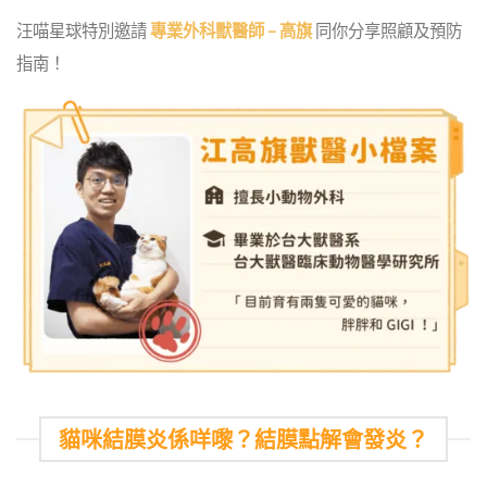
汪喵星球特別邀請
專業外科獸醫師 – 高旗
同你分享照顧及預防
指南！
貓咪結膜炎係咩嚟？結膜點解會發炎？