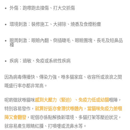
外傷：跑嚟跑去撞傷、打大交抓傷
環境刺激：裝修施工、大掃除、燒香及食煙粉塵
眼周刺激：眼瞼內翻、倒插睫毛、眼瞼團塊、長毛及短鼻品
種
疾病：過敏、免疫或系統性疾病
因為病毒傳播快、傳染力強，喺多貓家庭、收容所或浪浪之間
嘅盛行率亦都非常高。
呢啲徵狀喺貓咪
感到大壓力（緊迫）、免疫力低或幼貓
嗰陣，
特別容易發作，
就算好返亦會潛伏喺體內，當貓咪免疫力差嗰
陣又會翻發
，呢個亦係點解換新環境、多貓打架等壓迫狀況，
就容易產生眼睛紅腫、打噴嚏或流鼻水等。