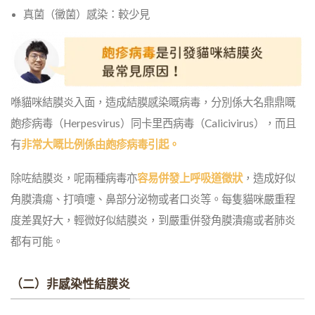
真菌（黴菌）感染：
較少見
喺貓咪結膜炎入面，造成結膜感染嘅病毒，分別係大名鼎鼎嘅
皰疹病毒（Herpesvirus）同卡里西病毒（Calicivirus），而且
有
非常大嘅比例係由皰疹病毒引起。
除咗結膜炎，呢兩種病毒亦
容易併發上呼吸道徵狀
，造成好似
角膜潰瘍、打噴嚏、鼻部分泌物或者口炎等。每隻貓咪嚴重程
度差異好大，輕微好似結膜炎，到嚴重併發角膜潰瘍或者肺炎
都有可能。
（二）非感染性結膜炎