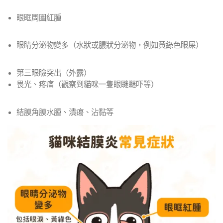
眼眶周圍紅腫
眼睛分泌物變多（水狀或膿狀分泌物，例如黃綠色眼屎）
第三眼瞼突出（外露）
畏光、疼痛（觀察到貓咪一隻眼瞇瞇吓等）
結膜角膜水腫、潰瘍、沾黏等