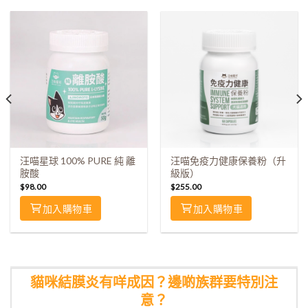
汪喵星球 100% PURE 純 離
汪喵免疫力健康保養粉（升
胺酸
級版）
$
98.00
$
255.00
加入購物車
加入購物車
貓咪結膜炎有咩成因？邊啲族群要特別注
意？