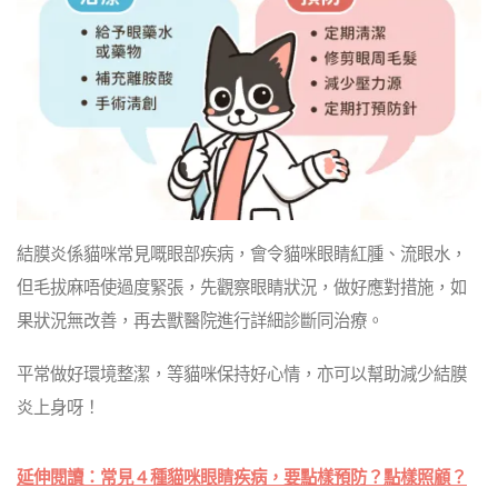
結膜炎係貓咪常見嘅眼部疾病，會令貓咪眼睛紅腫、流眼水，
但毛拔麻唔使過度緊張，先觀察眼睛狀況，做好應對措施，如
果狀況無改善，再去獸醫院進行詳細診斷同治療。
平常做好環境整潔，等貓咪保持好心情，亦可以幫助減少結膜
炎上身呀！
延伸閱讀：
常見 4 種貓咪眼睛疾病，要點樣預防？點樣照顧？