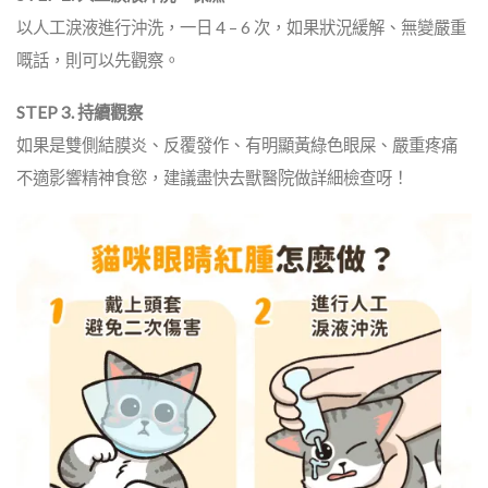
以人工淚液進行沖洗，一日 4 – 6 次，如果狀況緩解、無變嚴重
嘅話，則可以先觀察。
STEP 3. 持續觀察
如果是雙側結膜炎、反覆發作、有明顯黃綠色眼屎、嚴重疼痛
不適影響精神食慾，建議盡快去獸醫院做詳細檢查呀！