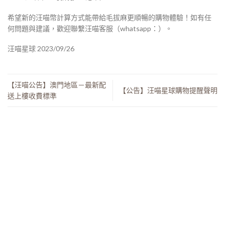
希望新的汪喵幣計算方式能帶給毛拔麻更順暢的購物體驗！如有任
何問題與建議，歡迎聯繫汪喵客服（whatsapp：）。
汪喵星球 2023/09/26
【汪喵公告】澳門地區－最新配
【公告】汪喵星球購物提醒聲明
送上樓收費標準