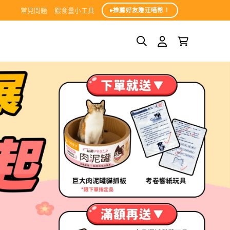
常見問題
餵食量小工具
▸推薦好友賺汪喵幣！