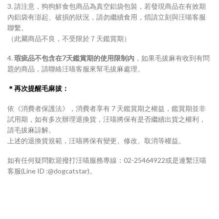
3. 請注意，狗狗鮮食包商品為真空鋁袋包裝，若發現商品在有效期
內鋁袋有澎起、破損的狀況，請勿繼續食用，煩請立刻與汪喵客服
聯繫。
（此屬商品不良，不受限於７天鑑賞期）
4.
瑕疵品不包含在7天鑑賞期的使用限制內
，如果毛拔麻有收到有問
題的商品，請聯絡汪喵客服來幫毛拔麻處理。
＊再次提醒毛麻拔：
依《消費者保護法》，消費者享有 7 天鑑賞期之權益，鑑賞期並非
試用期，如有多次辦理退換貨，汪喵將保有是否繼續出貨之權利，
請毛拔麻諒解。
上述的退換貨規範，汪喵將保有變更、修改、取消等權益。
如有任何疑問歡迎撥打汪喵服務專線：02-25464922或是連繫汪喵
客服(Line ID :@dogcatstar)。