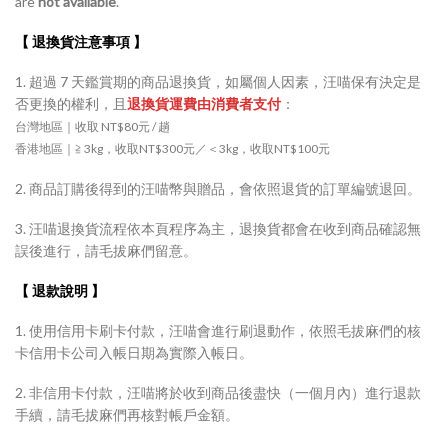
are
not available
.
【 退換貨注意事項 】
1. 超過 7 天鑑賞期的商品退換貨，如屬個人因素，汪喵保有決定是
否更換的權利，且
退換貨運費由消費者支付
：
台灣地區｜收取 NT$80元 / 趟
香港地區｜≧ 3kg，收取NT$300元／＜3kg，收取NT$100元
2. 商品訂購後得到的汪喵幣與贈品，會依照退貨的訂單編號退回。
3. 汪喵退換貨流程依本頁程序為主，退換貨都會在收到商品確認無
誤後進行，請毛拔麻們留意。
【 退款說明 】
1. 使用信用卡刷卡付款，汪喵會進行刷退動作，依照毛拔麻們的核
卡信用卡公司入帳日期為實際入帳日。
2. 非信用卡付款，汪喵將於收到商品後盡快（一個月內）進行退款
手續，請毛拔麻們再核對帳戶金額。