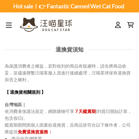
Skip
Hot sale！👉 Fantastic Canned Wet Cat Food
to
content
退換貨須知
為保護消費者之權益，若對收到的商品有疑慮時，請先將商品收
妥，並儘速聯繫汪喵客服人員進行後續處理，汪喵星球保有退換貨
與否之權利 。
【 退換貨相關規則 】
台灣地區｜
依消費者保護法規定，網路購物可享
7 天鑑賞期
(到貨日開始計算，
包含假日)。
鑑賞期期間因個人因素欲退換貨，且商品皆符合以下條件者，公司
將提供
免費退換貨服務：
● 商品於官網購買