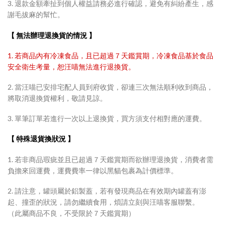
3. 退款金額牽扯到個人權益請務必進行確認，避免有糾紛產生，感
謝毛拔麻的幫忙。
【 無法辦理退換貨的情況 】
1. 若商品內有冷凍食品，且已超過７天鑑賞期，冷凍食品基於食品
安全衛生考量，恕汪喵無法進行退換貨。
2. 當汪喵已安排宅配人員到府收貨，卻連三次無法順利收到商品，
將取消退換貨權利，敬請見諒。
3. 單筆訂單若進行一次以上退換貨，買方須支付相對應的運費。
【 特殊退貨換狀況 】
1. 若非商品瑕疵並且已超過７天鑑賞期而欲辦理退換貨，消費者需
負擔來回運費，運費費率一律以黑貓包裹為計價標準。
2. 請注意，罐頭屬於鋁製蓋，若有發現商品在有效期內罐蓋有澎
起、撞歪的狀況，請勿繼續食用，煩請立刻與汪喵客服聯繫。
（此屬商品不良，不受限於７天鑑賞期）