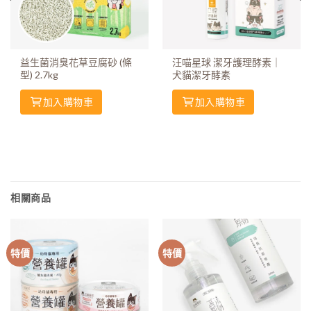
益生菌消臭花草豆腐砂 (條
汪喵星球 潔牙護理酵素｜
型) 2.7kg
犬貓潔牙酵素
加入購物車
加入購物車
相關商品
特價
特價