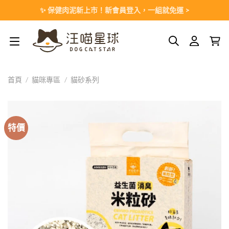
Skip
✨ 保健肉泥新上市！新會員登入，一組就免運 >
to
content
首頁
/
貓咪專區
/
貓砂系列
特價