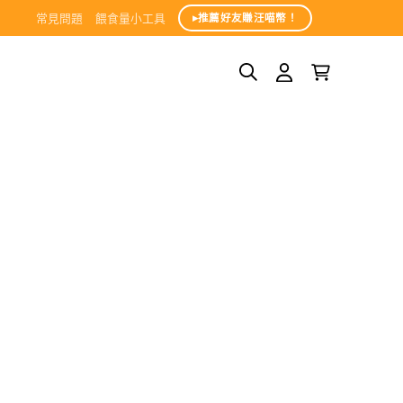
常見問題
餵食量小工具
▸推薦好友賺汪喵幣！