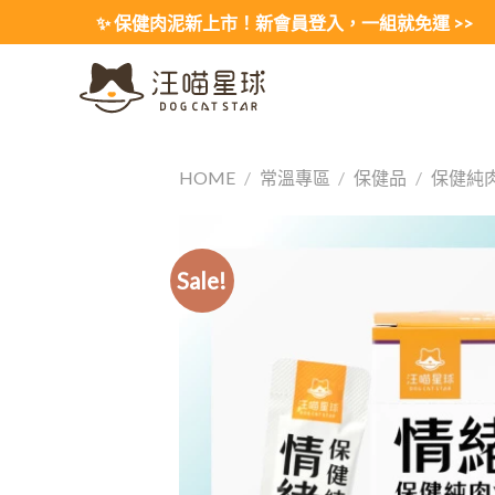
Skip
✨ 保健肉泥新上市！新會員登入，一組就免運 >>
to
content
HOME
/
常溫專區
/
保健品
/
保健純
Sale!