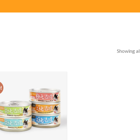
Showing all
!