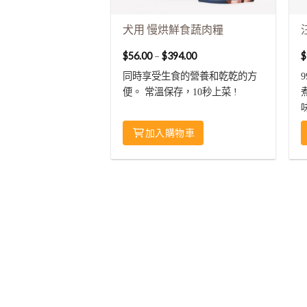
犬用 慢烘鮮食蔬肉糧
$
56.00
–
$
394.00
$
同時享受生食的營養和乾乾的方
便。 常溫保存，10秒上菜 !
加入購物車