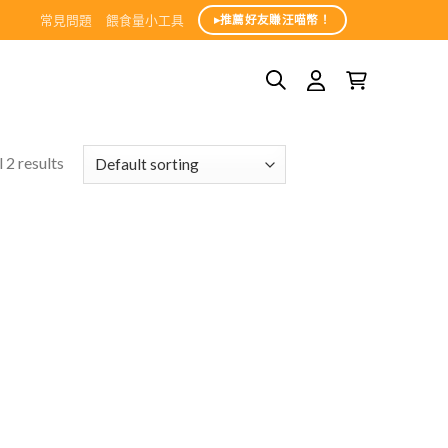
常見問題
餵食量小工具
▸推薦好友賺汪喵幣！
 2 results