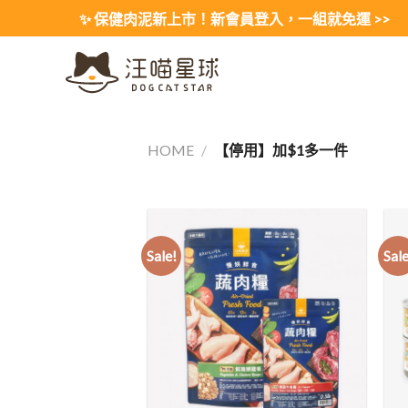
Skip
✨ 保健肉泥新上市！新會員登入，一組就免運 >>
to
content
HOME
/
【停用】加$1多一件
Sale!
Sale