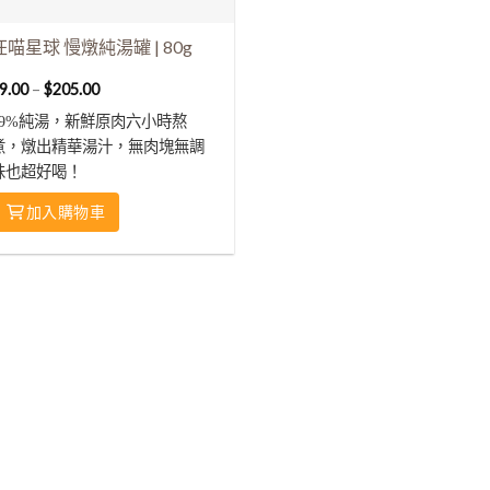
汪喵星球 慢燉純湯罐 | 80g
9.00
–
$
205.00
99%純湯，新鮮原肉六小時熬
煮，燉出精華湯汁，無肉塊無調
味也超好喝！
加入購物車