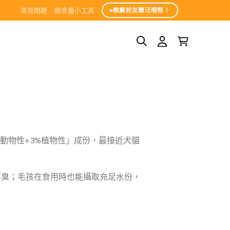
常見問題
餵食量小工具
▸推薦好友賺汪喵幣！
%動物性+3%植物性」成份，最接近犬貓
不臭；毛孩在食用時也能攝取充足水份，