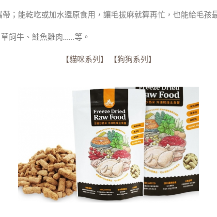
攜帶；能乾吃或加水還原食用，讓毛拔麻就算再忙，也能給毛孩
草飼牛、鮭魚雞肉……等。
【貓咪系列】
【狗狗系列】