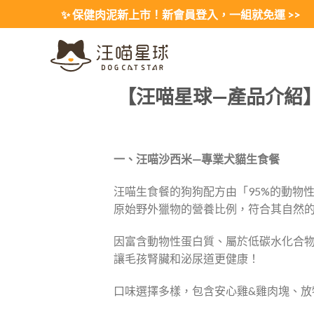
Skip
✨ 保健肉泥新上市！新會員登入，一組就免運 >>
to
content
【汪喵星球—產品介紹
一、汪喵沙西米—專業犬貓生食餐
汪喵生食餐的狗狗配方由「95%的動物性
原始野外獵物的營養比例，符合其自然
因富含動物性蛋白質、屬於低碳水化合
讓毛孩腎臟和泌尿道更健康！
口味選擇多樣，包含安心雞&雞肉塊、放