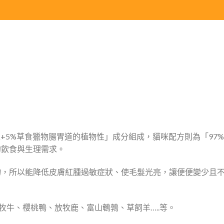
】
+5%草食獵物腸胃道的植物性」成分組成，貓咪配方則為「97
的飲食與生理需求。
物，所以能降低皮膚紅腫過敏症狀、使毛髮光亮，讓便便變少且
牧牛、櫻桃鴨、放牧鹿、富山鵪鶉、草飼羊…..等。